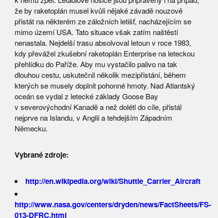
že by raketoplán musel kvůli nějaké závadě nouzově
přistát na některém ze záložních letišť, nacházejícím se
mimo území USA. Tato situace však zatím naštěstí
nenastala. Nejdelší trasu absolvoval letoun v roce 1983,
kdy převážel zkušební raketoplán Enterprise na leteckou
přehlídku do Paříže. Aby mu vystačilo palivo na tak
dlouhou cestu, uskutečnil několik mezipřistání, během
kterých se musely doplnit pohonné hmoty. Nad Atlantský
oceán se vydal z letecké základy Goose Bay
v severovýchodní Kanadě a než dolétl do cíle, přistál
nejprve na Islandu, v Anglii a tehdejším Západním
Německu.
Vybrané zdroje:
http://en.wikipedia.org/wiki/Shuttle_Carrier_Aircraft
http://www.nasa.gov/centers/dryden/news/FactSheets/FS-
013-DFRC.html