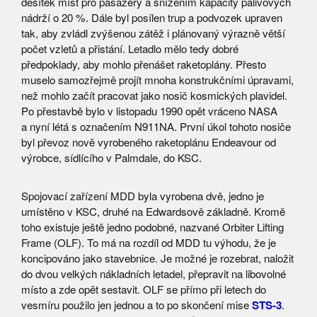
desítek míst pro pasažéry a snížením kapacity palivových
nádrží o 20 %. Dále byl posílen trup a podvozek upraven
tak, aby zvládl zvýšenou zátěž i plánovaný výrazně větší
počet vzletů a přistání. Letadlo mělo tedy dobré
předpoklady, aby mohlo přenášet raketoplány. Přesto
muselo samozřejmě projít mnoha konstrukčními úpravami,
než mohlo začít pracovat jako nosič kosmických plavidel.
Po přestavbě bylo v listopadu 1990 opět vráceno NASA
a nyní létá s označením N911NA. První úkol tohoto nosiče
byl převoz nově vyrobeného raketoplánu Endeavour od
výrobce, sídlícího v Palmdale, do KSC.
Spojovací zařízení MDD byla vyrobena dvě, jedno je
umístěno v KSC, druhé na Edwardsově základně. Kromě
toho existuje ještě jedno podobné, nazvané Orbiter Lifting
Frame (OLF). To má na rozdíl od MDD tu výhodu, že je
koncipováno jako stavebnice. Je možné je rozebrat, naložit
do dvou velkých nákladních letadel, přepravit na libovolné
místo a zde opět sestavit. OLF se přímo při letech do
vesmíru použilo jen jednou a to po skončení mise
STS-3
.