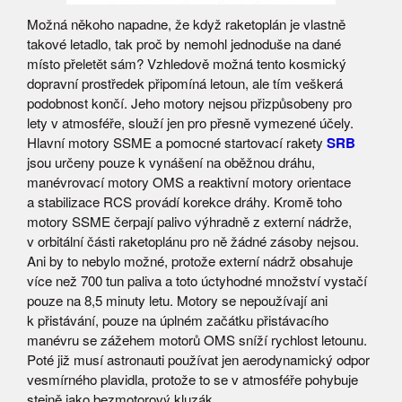
Možná někoho napadne, že když raketoplán je vlastně
takové letadlo, tak proč by nemohl jednoduše na dané
místo přeletět sám? Vzhledově možná tento kosmický
dopravní prostředek připomíná letoun, ale tím veškerá
podobnost končí. Jeho motory nejsou přizpůsobeny pro
lety v atmosféře, slouží jen pro přesně vymezené účely.
Hlavní motory SSME a pomocné startovací rakety
SRB
jsou určeny pouze k vynášení na oběžnou dráhu,
manévrovací motory OMS a reaktivní motory orientace
a stabilizace RCS provádí korekce dráhy. Kromě toho
motory SSME čerpají palivo výhradně z externí nádrže,
v orbitální části raketoplánu pro ně žádné zásoby nejsou.
Ani by to nebylo možné, protože externí nádrž obsahuje
více než 700 tun paliva a toto úctyhodné množství vystačí
pouze na 8,5 minuty letu. Motory se nepoužívají ani
k přistávání, pouze na úplném začátku přistávacího
manévru se zážehem motorů OMS sníží rychlost letounu.
Poté již musí astronauti používat jen aerodynamický odpor
vesmírného plavidla, protože to se v atmosféře pohybuje
stejně jako bezmotorový kluzák.