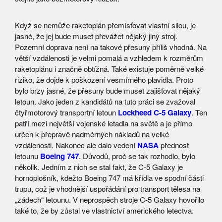
Když se nemůže raketoplán přemísťovat vlastní silou, je
jasné, že jej bude muset převážet nějaký jiný stroj.
Pozemní doprava není na takové přesuny příliš vhodná. Na
větší vzdálenosti je velmi pomalá a vzhledem k rozměrům
raketoplánu i značně obtížná. Také existuje poměrně velké
riziko, že dojde k poškození vesmírného plavidla. Proto
bylo brzy jasné, že přesuny bude muset zajišťovat nějaký
letoun. Jako jeden z kandidátů na tuto práci se zvažoval
čtyřmotorový transportní letoun
Lockheed C-5 Galaxy
. Ten
patří mezi největší vojenské letadla na světě a je přímo
určen k přepravě nadměrných nákladů na velké
vzdálenosti. Nakonec ale dalo vedení
NASA
přednost
letounu
Boeing 747
. Důvodů, proč se tak rozhodlo, bylo
několik. Jedním z nich se stal fakt, že C-5 Galaxy je
hornoplošník, kdežto Boeing 747 má křídla ve spodní části
trupu, což je vhodnější uspořádání pro transport tělesa na
„zádech“ letounu. V neprospěch stroje C-5 Galaxy hovořilo
také to, že by zůstal ve vlastnictví amerického letectva.