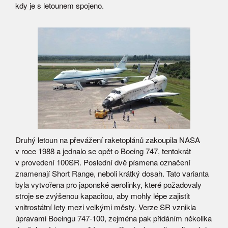
kdy je s letounem spojeno.
Druhý letoun na převážení raketoplánů zakoupila NASA
v roce 1988 a jednalo se opět o Boeing 747, tentokrát
v provedení 100SR. Poslední dvě písmena označení
znamenají Short Range, neboli krátký dosah. Tato varianta
byla vytvořena pro japonské aerolinky, které požadovaly
stroje se zvýšenou kapacitou, aby mohly lépe zajistit
vnitrostátní lety mezi velkými městy. Verze SR vznikla
úpravami Boeingu 747-100, zejména pak přidáním několika