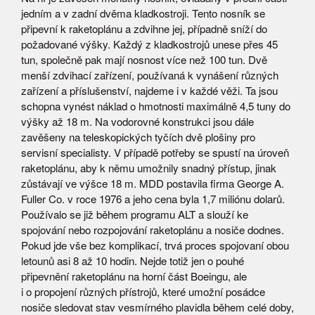
jedním a v zadní dvěma kladkostroji. Tento nosník se
připevní k raketoplánu a zdvihne jej, případně sníží do
požadované výšky. Každý z kladkostrojů unese přes 45
tun, společně pak mají nosnost více než 100 tun. Dvě
menší zdvihací zařízení, používaná k vynášení různých
zařízení a příslušenství, najdeme i v každé věži. Ta jsou
schopna vynést náklad o hmotnosti maximálně 4,5 tuny do
výšky až 18 m. Na vodorovné konstrukci jsou dále
zavěšeny na teleskopických tyčích dvě plošiny pro
servisní specialisty. V případě potřeby se spustí na úroveň
raketoplánu, aby k němu umožnily snadný přístup, jinak
zůstávají ve výšce 18 m. MDD postavila firma George A.
Fuller Co. v roce 1976 a jeho cena byla 1,7 miliónu dolarů.
Používalo se již během programu ALT a slouží ke
spojování nebo rozpojování raketoplánu a nosiče dodnes.
Pokud jde vše bez komplikací, trvá proces spojovaní obou
letounů asi 8 až 10 hodin. Nejde totiž jen o pouhé
připevnění raketoplánu na horní část Boeingu, ale
i o propojení různých přístrojů, které umožní posádce
nosiče sledovat stav vesmírného plavidla během celé doby,