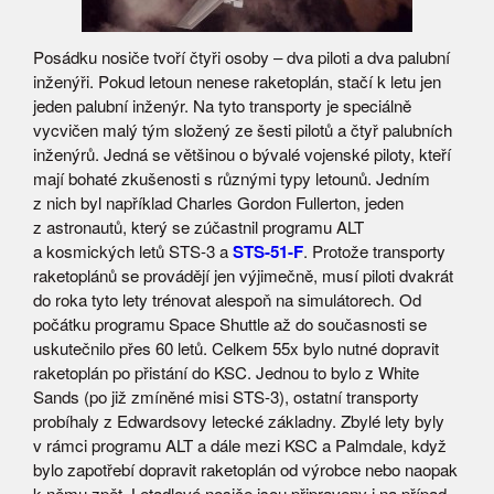
Posádku nosiče tvoří čtyři osoby – dva piloti a dva palubní
inženýři. Pokud letoun nenese raketoplán, stačí k letu jen
jeden palubní inženýr. Na tyto transporty je speciálně
vycvičen malý tým složený ze šesti pilotů a čtyř palubních
inženýrů. Jedná se většinou o bývalé vojenské piloty, kteří
mají bohaté zkušenosti s různými typy letounů. Jedním
z nich byl například Charles Gordon Fullerton, jeden
z astronautů, který se zúčastnil programu ALT
a kosmických letů STS-3 a
STS-51-F
. Protože transporty
raketoplánů se provádějí jen výjimečně, musí piloti dvakrát
do roka tyto lety trénovat alespoň na simulátorech. Od
počátku programu Space Shuttle až do současnosti se
uskutečnilo přes 60 letů. Celkem 55x bylo nutné dopravit
raketoplán po přistání do KSC. Jednou to bylo z White
Sands (po již zmíněné misi STS-3), ostatní transporty
probíhaly z Edwardsovy letecké základny. Zbylé lety byly
v rámci programu ALT a dále mezi KSC a Palmdale, když
bylo zapotřebí dopravit raketoplán od výrobce nebo naopak
k němu zpět. Letadlové nosiče jsou připraveny i na případ,