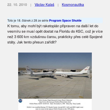
22. 10. 2010
Václav Kalaš
Kosmonautika
Toto je 18. článek z 28 ze série
Program Space Shuttle
K tomu, aby mohl být raketoplán připraven na další let do
vesmíru se musí opět dostat na Floridu do KSC, což je více
než 3 600 km vzdušnou čarou, prakticky přes celé Spojené
státy. Jak tento přesun zařídit?