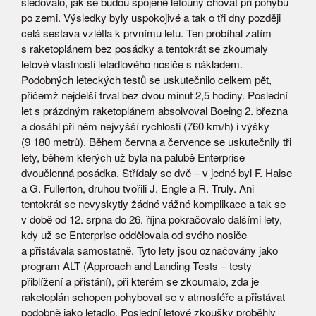
sledovalo, jak se budou spojené letouny chovat při pohybu
po zemi. Výsledky byly uspokojivé a tak o tři dny později
celá sestava vzlétla k prvnímu letu. Ten probíhal zatím
s raketoplánem bez posádky a tentokrát se zkoumaly
letové vlastnosti letadlového nosiče s nákladem.
Podobných leteckých testů se uskutečnilo celkem pět,
přičemž nejdelší trval bez dvou minut 2,5 hodiny. Poslední
let s prázdným raketoplánem absolvoval Boeing 2. března
a dosáhl při něm nejvyšší rychlosti (760 km/h) i výšky
(9 180 metrů). Během června a července se uskutečnily tři
lety, během kterých už byla na palubě Enterprise
dvoučlenná posádka. Střídaly se dvě – v jedné byl F. Haise
a G. Fullerton, druhou tvořili J. Engle a R. Truly. Ani
tentokrát se nevyskytly žádné vážné komplikace a tak se
v době od 12. srpna do 26. října pokračovalo dalšími lety,
kdy už se Enterprise oddělovala od svého nosiče
a přistávala samostatně. Tyto lety jsou označovány jako
program ALT (Approach and Landing Tests – testy
přiblížení a přistání), při kterém se zkoumalo, zda je
raketoplán schopen pohybovat se v atmosféře a přistávat
podobně jako letadlo. Poslední letové zkoušky proběhly