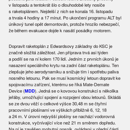
v listopadu a tentokrát šlo o dlouhodobé lety nosiče
s raketoplánem. Nejdelší z nich se konala 16. listopadu
a trvala 4 hodiny a 17 minut. Po ukončení programu ALT byl
únikový tunel opět demontován, protože hrozilo nebezpečí,
že během evakuace dojde k nasátí posádky motorem.
Dopravit raketoplán z Edwardsovy základny do KSC je
značně složitá záležitost. Jen příprava trvá asi týden
a podílí se na ní kolem 170 lidí. Jedním z prvních úkonů je
nasazení speciálního krytu na zadní část raketoplánu. Ten
zlepšuje jeho aerodynamiku a snižuje tím i spotřebu paliva
nosného letounu. Pak se musí kosmický letoun dopravit ke
spojovacímu zařízení, kterému se říká Mate-Demate
Device (
MDD
). Jedná se o kovovou konstrukci s několika
jeřáby, umožňující spojení a rozpojení obou letounů. Skládá
se ze dvou věží o celkové výšce 30,48 m se čtyřmi
pracovními plošinami ve výškách přibližně 6, 12, 18
a 24 m. V úrovni nejvyšší plošiny se nachází vodorovná
konstrukce, vyčnívající více než 21 m směrem dopředu.
Na ní je zavěšen mohutný nosník, ovládaný v přední části