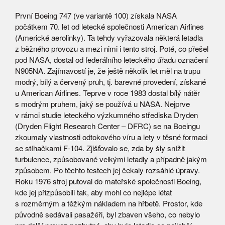
První Boeing 747 (ve variantě 100) získala NASA
počátkem 70. let od letecké společnosti American Airlines
(Americké aerolinky). Ta tehdy vyřazovala některá letadla
z běžného provozu a mezi nimi i tento stroj. Poté, co přešel
pod NASA, dostal od federálního leteckého úřadu označení
N905NA. Zajímavostí je, že ještě několik let měl na trupu
modrý, bílý a červený pruh, tj. barevné provedení, získané
u American Airlines. Teprve v roce 1983 dostal bílý nátěr
s modrým pruhem, jaký se používá u NASA. Nejprve
v rámci studie leteckého výzkumného střediska Dryden
(Dryden Flight Research Center – DFRC) se na Boeingu
zkoumaly vlastnosti odtokového víru a lety v těsné formaci
se stíhačkami F-104. Zjišťovalo se, zda by šly snížit
turbulence, způsobované velkými letadly a případně jakým
způsobem. Po těchto testech jej čekaly rozsáhlé úpravy.
Roku 1976 stroj putoval do mateřské společnosti Boeing,
kde jej přizpůsobili tak, aby mohl co nejlépe létat
s rozměrným a těžkým nákladem na hřbetě. Prostor, kde
původně sedávali pasažéři, byl zbaven všeho, co nebylo