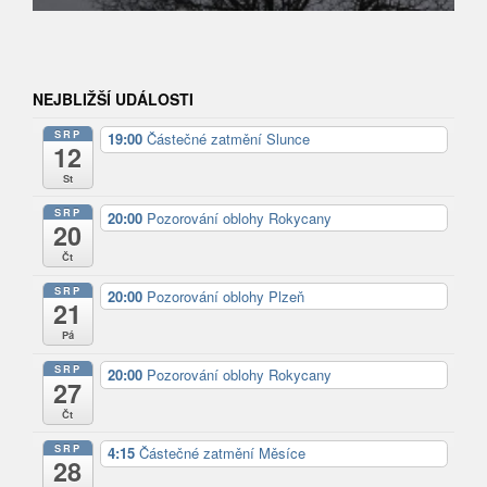
NEJBLIŽŠÍ UDÁLOSTI
SRP
19:00
Částečné zatmění Slunce
12
St
SRP
20:00
Pozorování oblohy Rokycany
20
Čt
SRP
20:00
Pozorování oblohy Plzeň
21
Pá
SRP
20:00
Pozorování oblohy Rokycany
27
Čt
SRP
4:15
Částečné zatmění Měsíce
28