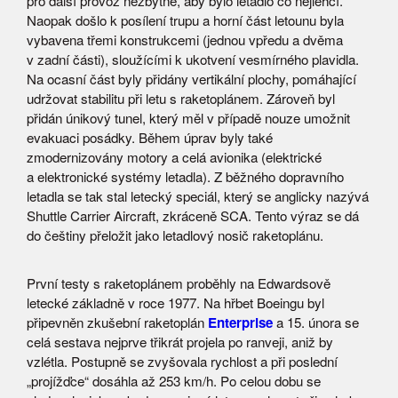
pro další provoz nezbytné, aby bylo letadlo co nejlehčí.
Naopak došlo k posílení trupu a horní část letounu byla
vybavena třemi konstrukcemi (jednou vpředu a dvěma
v zadní části), sloužícími k ukotvení vesmírného plavidla.
Na ocasní část byly přidány vertikální plochy, pomáhající
udržovat stabilitu při letu s raketoplánem. Zároveň byl
přidán únikový tunel, který měl v případě nouze umožnit
evakuaci posádky. Během úprav byly také
zmodernizovány motory a celá avionika (elektrické
a elektronické systémy letadla). Z běžného dopravního
letadla se tak stal letecký speciál, který se anglicky nazývá
Shuttle Carrier Aircraft, zkráceně SCA. Tento výraz se dá
do češtiny přeložit jako letadlový nosič raketoplánu.
První testy s raketoplánem proběhly na Edwardsově
letecké základně v roce 1977. Na hřbet Boeingu byl
připevněn zkušební raketoplán
Enterprise
a 15. února se
celá sestava nejprve třikrát projela po ranveji, aniž by
vzlétla. Postupně se zvyšovala rychlost a při poslední
„projížďce“ dosáhla až 253 km/h. Po celou dobu se