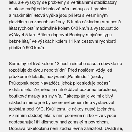
letu, ale vyskytly se problémy s vertikálními stabilizátory
a tak se raději od tohoto záměru ustoupilo. I rychlost
a maximální letová výška jsou při letu s vesmírným
plavidlem na zádech sníženy. S tímto nákladem smí nosič
létat rychlostí maximálně kolem 640 km/h a vystoupat do
výšky 4,5 km. Přitom dopravní Boeingy stejného typu
běžně létají ve výškách kolem 11 km cestovní rychlostí
přibližně 900 km/h.
Samotný let trvá kolem 12 hodin čistého času a obvykle se
rozděluje do dvou nebo tří dní. Před nosičem vždy letí
průzkumné letadlo, nazývané „Pathfinder“ (česky
Průkopník nebo Naváděč), jehož pilot sleduje počasí
v dráze letu. Zejména je nutné dávat pozor na turbulenci,
bouřkové mraky a silný vítr. Raketoplán je velmi citlivý
náklad a mimo jiné by se neměl během letu vystavovat
teplotám pod -9°C. Kvůli tomu je někdy nutné (zejména
v zimním období) létat s ním poměrně nízko – ve výšce
nepřesahující tři kilometry nad zemským povrchem.
Doprava raketoplánu není žádná levná záležitost. Uvádí se,