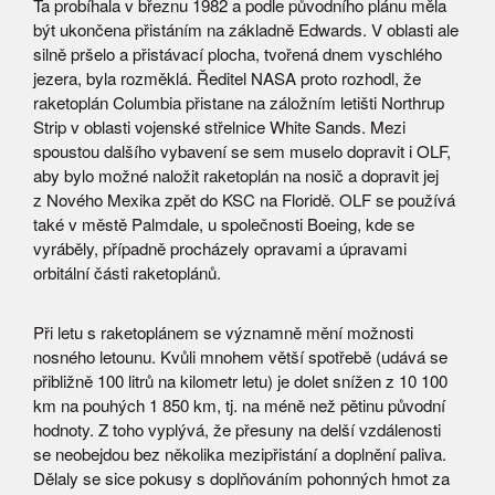
Ta probíhala v březnu 1982 a podle původního plánu měla
být ukončena přistáním na základně Edwards. V oblasti ale
silně pršelo a přistávací plocha, tvořená dnem vyschlého
jezera, byla rozměklá. Ředitel NASA proto rozhodl, že
raketoplán Columbia přistane na záložním letišti Northrup
Strip v oblasti vojenské střelnice White Sands. Mezi
spoustou dalšího vybavení se sem muselo dopravit i OLF,
aby bylo možné naložit raketoplán na nosič a dopravit jej
z Nového Mexika zpět do KSC na Floridě. OLF se používá
také v městě Palmdale, u společnosti Boeing, kde se
vyráběly, případně procházely opravami a úpravami
orbitální části raketoplánů.
Při letu s raketoplánem se významně mění možnosti
nosného letounu. Kvůli mnohem větší spotřebě (udává se
přibližně 100 litrů na kilometr letu) je dolet snížen z 10 100
km na pouhých 1 850 km, tj. na méně než pětinu původní
hodnoty. Z toho vyplývá, že přesuny na delší vzdálenosti
se neobejdou bez několika mezipřistání a doplnění paliva.
Dělaly se sice pokusy s doplňováním pohonných hmot za