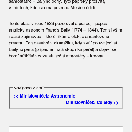
samostatně – Bailyho perly. Tyto paprsky prosvítají
v místech, kde jsou na povrchu Měsíce údolí.
Tento úkaz v roce 1836 pozoroval a později i popsal
anglický astronom Francis Baily (1774 – 1844). Ten si všiml
i další zajímavosti, které říkáme efekt diamantového
prstenu. Ten nastává v okamžiku, kdy svítí pouze jediná
Bailyho perla (případně malá skupinka perel) a objeví se
horní stříbřitá vrstva sluneční atmosféry – koróna.
Navigace v sérii
<< Minislovníček: Astronomie
Minislovníček: Cefeidy >>
Vyhledávání