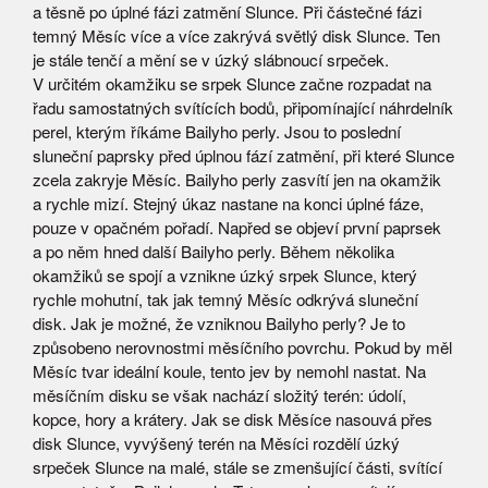
a těsně po úplné fázi zatmění Slunce. Při částečné fázi
temný Měsíc více a více zakrývá světlý disk Slunce. Ten
je stále tenčí a mění se v úzký slábnoucí srpeček.
V určitém okamžiku se srpek Slunce začne rozpadat na
řadu samostatných svítících bodů, připomínající náhrdelník
perel, kterým říkáme Bailyho perly. Jsou to poslední
sluneční paprsky před úplnou fází zatmění, při které Slunce
zcela zakryje Měsíc. Bailyho perly zasvítí jen na okamžik
a rychle mizí. Stejný úkaz nastane na konci úplné fáze,
pouze v opačném pořadí. Napřed se objeví první paprsek
a po něm hned další Bailyho perly. Během několika
okamžiků se spojí a vznikne úzký srpek Slunce, který
rychle mohutní, tak jak temný Měsíc odkrývá sluneční
disk. Jak je možné, že vzniknou Bailyho perly? Je to
způsobeno nerovnostmi měsíčního povrchu. Pokud by měl
Měsíc tvar ideální koule, tento jev by nemohl nastat. Na
měsíčním disku se však nachází složitý terén: údolí,
kopce, hory a krátery. Jak se disk Měsíce nasouvá přes
disk Slunce, vyvýšený terén na Měsíci rozdělí úzký
srpeček Slunce na malé, stále se zmenšující části, svítící