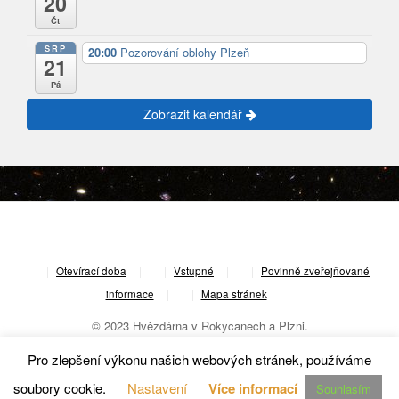
20
Čt
SRP
20:00
Pozorování oblohy Plzeň
21
Pá
Zobrazit kalendář
|
Otevírací doba
|
Vstupné
|
Povinně zveřejňované
informace
|
Mapa stránek
|
© 2023 Hvězdárna v Rokycanech a Plzni.
Pro zlepšení výkonu našich webových stránek, používáme
soubory cookie.
Nastavení
Více informací
Souhlasím