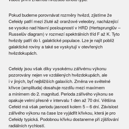
Pokud budeme porovnávat rozměry hvězd, zjistíme že
Cefeidy patří mezi žluté až oranžové veleobry, nacházející
se vysoko nad hlavní posloupností v HRD (Hertsprunglův –
Russelův diagram) v rozmezí spektrálních tříd F až K. Tyto
hvězdy patří do I. galaktické populace. Lze je najít poblíž
galaktické roviny a také se vyskytují v otevřených
hvězdokupách.
Cefeidy jsou však díky vysokému zářivému výkonu
pozorovány nejen ve vzdálených hvězdokupách, ale
i v jiných, byť nejbližších galaxiích. Změna ve světelné
křivce (amplituda) dosahuje rozdílu mezi maximem
a minimem do 2. magnitud. Perioda zářivého výkonu se
opakuje velmi přesně v intervalu 1 den až 70 dní. Většina
Cefeid má však periodu jasnosti kolem 5 – 6 dní. Závislost
zářivého výkonu na čase lze vyjádřit křivkou, která je pro
Cefeidy typická. Podobnou křivku dostaneme při zjišťování
radiálních rychlostí.