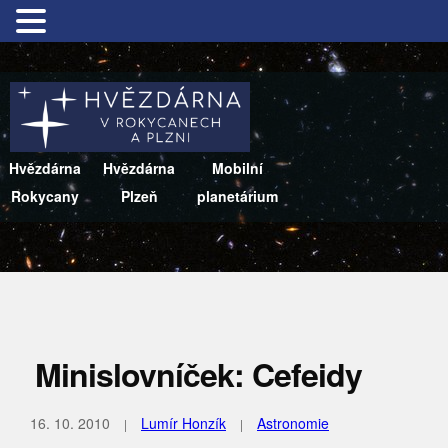
Hvězdárna
Hvězdárna
Mobilní
Rokycany
Plzeň
planetárium
Minislovníček: Cefeidy
16. 10. 2010
Lumír Honzík
Astronomie