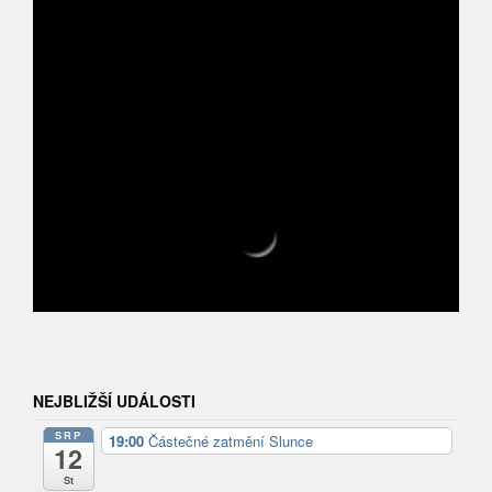
NEJBLIŽŠÍ UDÁLOSTI
SRP
19:00
Částečné zatmění Slunce
12
St