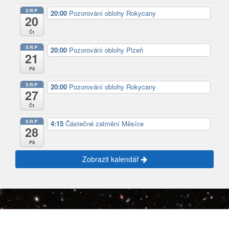
SRP
20:00
Pozorování oblohy Rokycany
20
Čt
SRP
20:00
Pozorování oblohy Plzeň
21
Pá
SRP
20:00
Pozorování oblohy Rokycany
27
Čt
SRP
4:15
Částečné zatmění Měsíce
28
Pá
Zobrazit kalendář