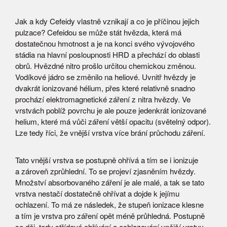
Jak a kdy Cefeidy vlastně vznikají a co je příčinou jejich
pulzace? Cefeidou se může stát hvězda, která má
dostatečnou hmotnost a je na konci svého vývojového
stádia na hlavní posloupnosti HRD a přechází do oblasti
obrů. Hvězdné nitro prošlo určitou chemickou změnou.
Vodíkové jádro se změnilo na heliové. Uvnitř hvězdy je
dvakrát ionizované hélium, přes které relativně snadno
prochází elektromagnetické záření z nitra hvězdy. Ve
vrstvách poblíž povrchu je ale pouze jedenkrát ionizované
helium, které má vůči záření větší opacitu (světelný odpor).
Lze tedy říci, že vnější vrstva více brání průchodu záření.
Tato vnější vrstva se postupně ohřívá a tím se i ionizuje
a zároveň zprůhlední. To se projeví zjasněním hvězdy.
Množství absorbovaného záření je ale malé, a tak se tato
vrstva nestačí dostatečně ohřívat a dojde k jejímu
ochlazení. To má ze následek, že stupeň ionizace klesne
a tím je vrstva pro záření opět méně průhledná. Postupně
se děj, tedy střídavé ohřívání a ochlazování vnější vrstvy