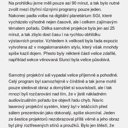
Na prohlídku jsme měli pouze asi 90 minut, a tak bylo nutné
zvolit mezi čtyřmi různými programy pouze jeden.
Nakonec padla volba na digitální planetárium SGI, které
vycházelo výhodně nejen časově, ale i celkem zajímavým
tématem pořadu. Délka samotné projekce byla jen asi 25
minut, a tak zbylo dost času i na rychlou obhlídku
výstavních prostor. Vzhledem k velikosti byla řada expozic
vytvořena až v megalomanském stylu, který však mnohdy
spíše kazil dojem. Přesto byly některé části velice zdařilé,
například sekce věnovaná Slunci byla velice působivá.
Samotný projekční sál vypadal velice příjemně a pohodlně.
Celý program byl samozřejmě v čínštině a tak jsme mohli
pouze sledovat obraz a domýšlet si souvislosti, ale i tak
mnozí byli rozčarováni nad tím, že v jistě nákladném
audiovizuálním pořadu lze objevit řadu chyb. Navíc
laserový projekční systém, který byl v letáčcích před
sálem prezentován jako dokonalý, spíše skomíral. Jeden
ze šestice projektorů nezobrazoval příliš věrně a jeho obraz
byl plný roztřesených stínů a proužků. Bylo jen štěstí, že