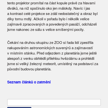
tento projektor promítal na část kopule právě za hlavami
diváků, na níž spočinulo oko jen málokdy. Navíc i jas
a kontrast celé projekce se zdál nedostatečný a obraz byl
díky tomu mdlý. Ačkoli v pořadu bylo i několik velice
zajímavě zpracovaných a povedených pasáží, odcházeli
jsme nakonec ze sálu s velice smíšenými pocity.
Čekání na druhou skupinu ze ZOO si řada lidí zpestřila
nakupováním astronomických suvenýrů a zajímavostí
v místním stánku. Před odjezdem z planetária jsme ještě
alespoň z venku obhlédli přilehlou hvězdárnu a prohlédli
jsme si veliký železný meteorit, umístěný na podstavci za
původní budovou planetária.
Seznam článků o zatmění
Vyhledávání