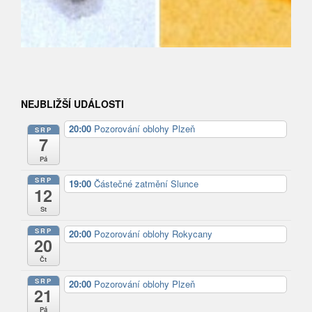
NEJBLIŽŠÍ UDÁLOSTI
20:00
Pozorování oblohy Plzeň
SRP
7
Pá
SRP
19:00
Částečné zatmění Slunce
12
St
SRP
20:00
Pozorování oblohy Rokycany
20
Čt
SRP
20:00
Pozorování oblohy Plzeň
21
Pá