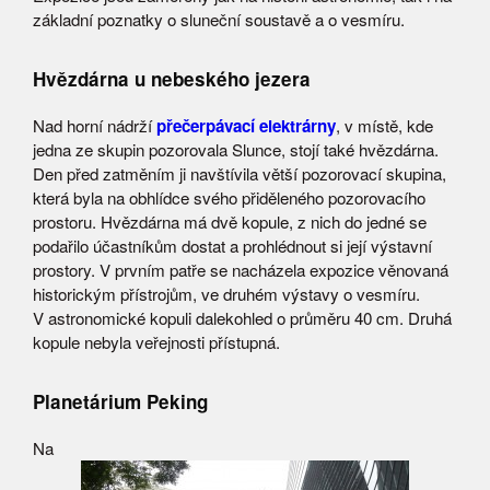
základní poznatky o sluneční soustavě a o vesmíru.
Hvězdárna u nebeského jezera
Nad horní nádrží
přečerpávací elektrárny
, v místě, kde
jedna ze skupin pozorovala Slunce, stojí také hvězdárna.
Den před zatměním ji navštívila větší pozorovací skupina,
která byla na obhlídce svého přiděleného pozorovacího
prostoru. Hvězdárna má dvě kopule, z nich do jedné se
podařilo účastníkům dostat a prohlédnout si její výstavní
prostory. V prvním patře se nacházela expozice věnovaná
historickým přístrojům, ve druhém výstavy o vesmíru.
V astronomické kopuli dalekohled o průměru 40 cm. Druhá
kopule nebyla veřejnosti přístupná.
Planetárium Peking
Na