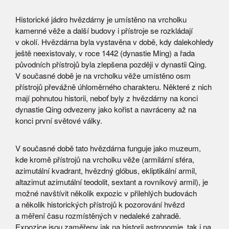
Historické jádro hvězdárny je umístěno na vrcholku
kamenné věže a další budovy i přístroje se rozkládají
v okolí. Hvězdárna byla vystavěna v době, kdy dalekohledy
ještě neexistovaly, v roce 1442 (dynastie Ming) a řada
původních přístrojů byla zlepšena později v dynastii Qing.
V současné době je na vrcholku věže umístěno osm
přístrojů převážně úhloměrného charakteru. Některé z nich
mají pohnutou historii, neboť byly z hvězdárny na konci
dynastie Qing odvezeny jako kořist a navráceny až na
konci první světové války.
V současné době tato hvězdárna funguje jako muzeum,
kde kromě přístrojů na vrcholku věže (armilární sféra,
azimutální kvadrant, hvězdný glóbus, ekliptikální armil,
altazimut azimutální teodolit, sextant a rovníkový armil), je
možné navštívit několik expozic v přilehlých budovách
a několik historických přístrojů k pozorování hvězd
a měření času rozmístěných v nedaleké zahradě.
Expozice jsou zaměřeny jak na historii astronomie, tak i na