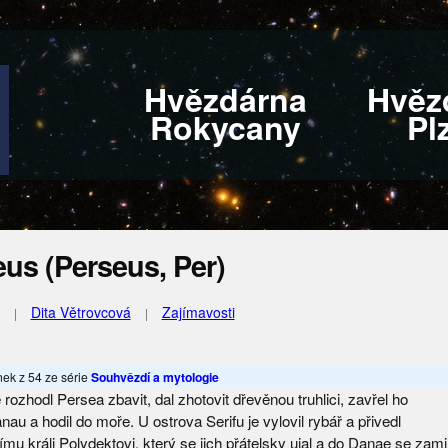
Hvězdárna
Hvěz
Rokycany
Pl
us (Perseus, Per)
Dita Větrovcová
Zajímavosti
ánek z 54 ze série
Souhvězdí a mytologie
 rozhodl Persea zbavit, dal zhotovit dřevěnou truhlici, zavřel ho
anau a hodil do moře. U ostrova Serifu je vylovil rybář a přivedl
ímu králi Polydektovi, který se jich přátelsky ujal a do Danae se zamil