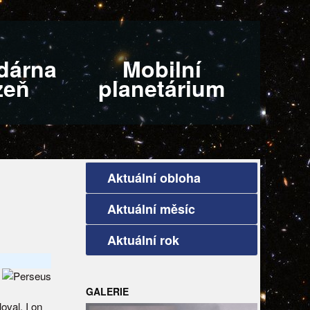
dárna
Mobilní
zeň
planetárium
Aktuální obloha
Aktuální měsíc
Aktuální rok
GALERIE
oval. I on