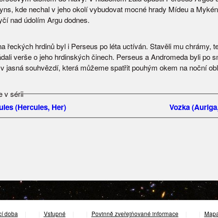
ryns, kde nechal v jeho okolí vybudovat mocné hrady Mídeu a Mykény
tyčí nad údolím Argu dodnes.
a řeckých hrdinů byl i Perseus po léta uctíván. Stavěli mu chrámy, te
ádali verše o jeho hrdinských činech. Perseus a Andromeda byli po s
v jasná souhvězdí, která můžeme spatřit pouhým okem na noční obl
 v sérii
ules (Hercules, Her)
Vozka (Auriga
cí doba
|
Vstupné
|
Povinně zveřejňované informace
|
Mapa