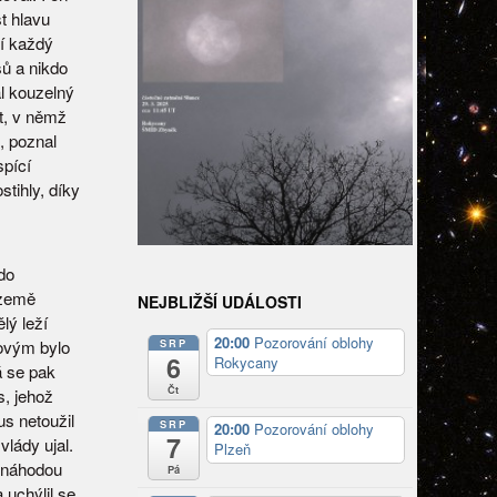
t hlavu
ní každý
ů a nikdo
l kouzelný
t, v němž
, poznal
pící
tihly, díky
do
 země
NEJBLIŽŠÍ UDÁLOSTI
lý leží
20:00
Pozorování oblohy
ovým bylo
SRP
6
Rokycany
á se pak
Čt
s, jehož
us netoužil
SRP
20:00
Pozorování oblohy
7
lády ujal.
Plzeň
u náhodou
Pá
uchýlil se