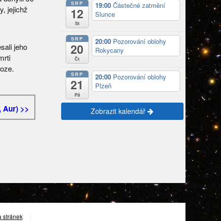
SRP
19:00
Částečné zatmění
, jejichž
12
Slunce
St
SRP
20:00
Pozorování oblohy
20
sali jeho
Rokycany
mrti
Čt
oze.
SRP
20:00
Pozorování oblohy
21
Plzeň
Pá
, Aur) >>
Zobrazit kalendář
 stránek
|