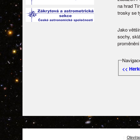
na hrad Tí
trosky se 
Jako většin
sochy, skl
proměněni 
Navigace
<< Herk
|
Otevíra