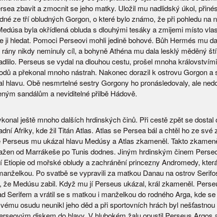
rsea zbavit a zmocnit se jeho matky. Uložil mu nadlidský úkol, přinés
dné ze tří obludných Gorgon, o které bylo známo, že při pohledu na 
edúsa byla okřídlená obluda s dlouhými tesáky a zmijemi místo vlas
e ji hledat. Pomoci Perseovi mohli jedině bohové. Bůh Hermés mu da
 rány nikdy neminuly cíl, a bohyně Athéna mu dala lesklý měděný ští
adlilo. Perseus se vydal na dlouhou cestu, prošel mnoha královstvími
dů a překonal mnoho nástrah. Nakonec dorazil k ostrovu Gorgon a s
l hlavu. Obě nesmrtelné sestry Gorgony ho pronásledovaly, ale nedos
leným sandálům a neviditelné přilbě Hádově.
konal ještě mnoho dalších hrdinských činů. Při cestě zpět se dostal 
ní Afriky, kde žil Titán Atlas. Atlas se Persea bál a chtěl ho ze své
e Perseus mu ukázal hlavu Medúsy a Atlas zkameněl. Takto zkameně
tažen od Marrákeše po Tunis dodnes. Jiným hrdinským činem Perse
 Etiopie od mořské obludy a zachránění princezny Andromedy, kter
 manželkou. Po svatbě se vypravili za matkou Danau na ostrov Serifo
il, že Medúsu zabil. Když mu jí Perseus ukázal, král zkameněl. Perse
d Serifem a vrátil se s matkou i manželkou do rodného Arga, kde se v
vému osudu neunikl jeho děd a při sportovních hrách byl nešťastno
rseovým diskem do hlavy. V hlubokém žalu opustil Perseus Argos a 