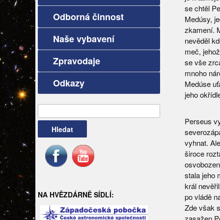
se chtěl Pe
Odborná činnost
Medúsy, je
zkamení. M
Naše vybavení
nevěděl kd
meč, jehož
Zpravodaje
se vše zrc
mnoho náro
Odkazy
Medúse uťa
jeho okříd
Vyhledávání
Perseus vy
severozápad
vyhnat. Al
široce roz
osvobození
stala jeho
král nevěř
NA HVĚZDÁRNĚ SÍDLÍ:
po vládě na
Zde však s
zasažen Pe