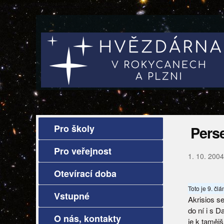
Pro školy
Perse
Pro veřejnost
1. 10. 2004
Otevírací doba
Toto je 9. čl
Vstupné
Akrisios se
do ní i s D
O nás, kontakty
je k tamějš