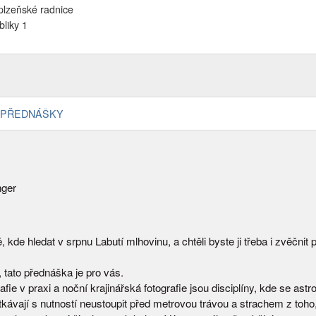
plzeňské radnice
liky 1
PŘEDNÁŠKY
nger
, kde hledat v srpnu Labutí mlhovinu, a chtěli byste ji třeba i zvěčnit 
 tato přednáška je pro vás.
afie v praxi a noční krajinářská fotografie jsou disciplíny, kde se ast
tkávají s nutností neustoupit před metrovou trávou a strachem z toho