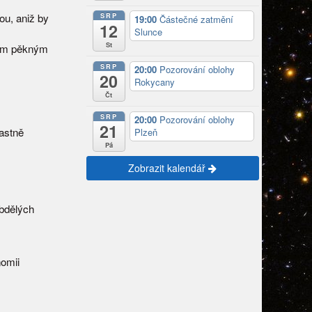
ou, aniž by
SRP
19:00
Částečné zatmění
12
Slunce
St
 tím pěkným
SRP
20:00
Pozorování oblohy
20
Rokycany
Čt
SRP
20:00
Pozorování oblohy
21
lastně
Plzeň
Pá
Zobrazit kalendář
obdělých
nomii