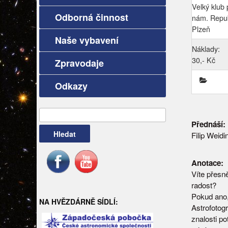
Velký klub 
Odborná činnost
nám. Repub
Plzeň
Naše vybavení
Náklady:
30,- Kč
Zpravodaje
Odkazy
Vyhledávání
Přednáší:
Filip Weidi
Anotace:
Víte přesně
radost?
Pokud ano,
NA HVĚZDÁRNĚ SÍDLÍ:
Astrofotogr
znalosti po