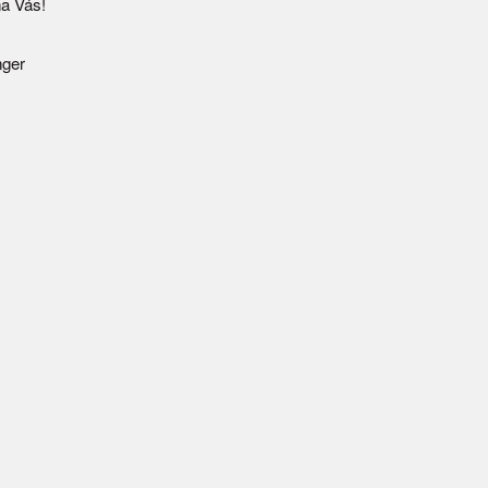
a Vás!
nger