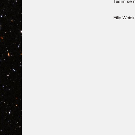
Těším se n
Filip Weidi