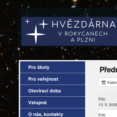
Pro školy
Předn
Pro veřejnost
Kalen
Otevírací doba
Kdy:
Vstupné
13. 5. 202
O nás, kontakty
Kde: