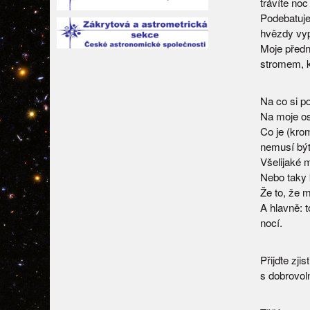
trávíte noc
Podebatuje
hvězdy vyp
Moje předná
stromem, k
Na co si p
Na moje os
Co je (krom
nemusí být
Všelijaké m
Nebo taky 
Že to, že 
A hlavně: 
nocí.
Přijďte zji
s dobrovol