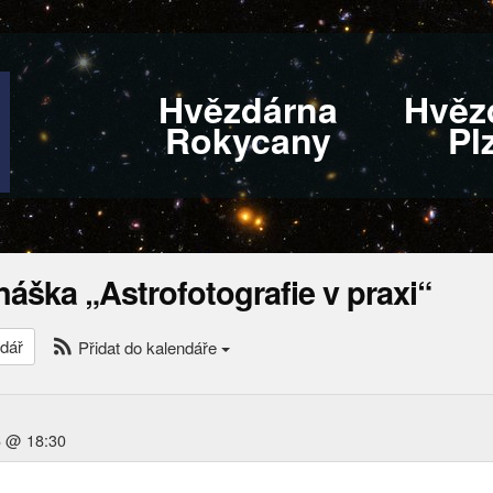
Hvězdárna
Hvěz
Rokycany
Pl
áška „Astrofotografie v praxi“
dář
Přidat do kalendáře
6 @ 18:30