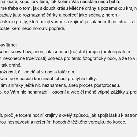
 na louce, kopci či v lese, tak kolem Vás neustále něco běhá.
me třeba o tom, jak skloubit krásu Mléčné dráhy s pozemskou krajin
adaly jako rozmazané čárky a popředí jako scéna z hororu.
ška je pro ty, kteří milují vesmír a zajímá je, jak ho mít na fotce i s
ostelíkem nebo horou v popředí.
osvítíme:
obní know-how, aneb, jak jsem se (ne)stal (ne)jen (ne)fotografem.
 nekonečné trpělivosti) potřeba pro tento fotografický obor, a že to v
 tak drahé.
ožnosti, čili co dělat v noci s foťákem.
kam se v našich končinách chodí pro tyhle fotky.
mám snímky ještě nic neznamená, aneb proces postprocesu.
to, co Vám nic nenahradí – osobní a více či méně vtipné zážitky z pr
stit, proč je focení noční krajiny skvělý způsob, jak spojit lásku k astro
nou nespavostí a nošením hooodně těžkého vercajku do kopce.