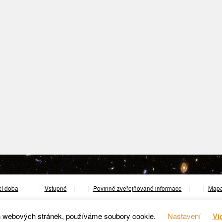
cí doba
|
Vstupné
|
Povinně zveřejňované informace
|
Mapa
© 2023 Hvězdárna v Rokycanech a Plzni.
h webových stránek, používáme soubory cookie.
Nastavení
Ví