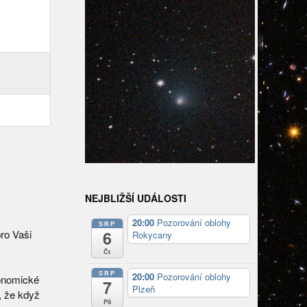
NEJBLIŽŠÍ UDÁLOSTI
20:00
Pozorování oblohy
SRP
pro Vaši
6
Rokycany
Čt
SRP
20:00
Pozorování oblohy
ronomické
7
Plzeň
, že když
Pá