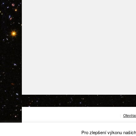
|
Otevíra
Pro zlepšení výkonu našic