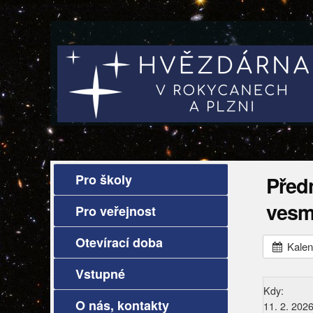
Pro školy
Před
vesm
Pro veřejnost
Otevírací doba
Kalen
Vstupné
Kdy:
O nás, kontakty
11. 2. 202