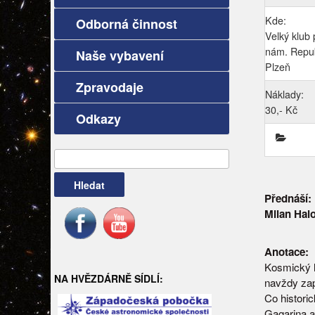
Kde:
Odborná činnost
Velký klub 
nám. Repub
Naše vybavení
Plzeň
Zpravodaje
Náklady:
30,- Kč
Odkazy
Vyhledávání
Přednáší:
Milan Hal
Anotace:
Kosmický l
NA HVĚZDÁRNĚ SÍDLÍ:
navždy zaps
Co histori
Gagarina a 