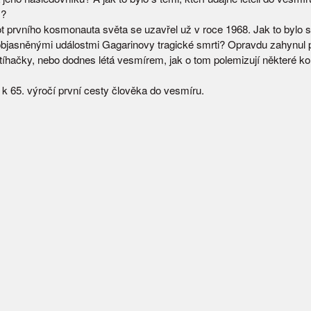
m?
ot prvního kosmonauta světa se uzavřel už v roce 1968. Jak to bylo 
bjasněnými událostmi Gagarinovy tragické smrti? Opravdu zahynul př
tíhačky, nebo dodnes létá vesmírem, jak o tom polemizují některé ko
k 65. výročí první cesty člověka do vesmíru.