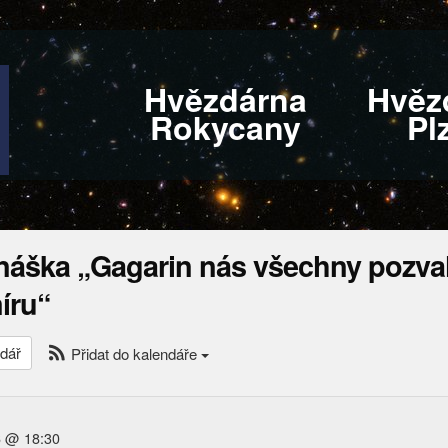
Hvězdárna
Hvěz
Rokycany
Pl
náška „Gagarin nás všechny pozva
íru“
dář
Přidat do kalendáře
6 @ 18:30