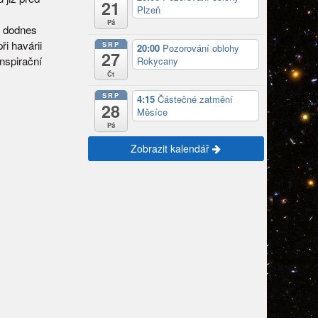
21
Plzeň
Pá
s dodnes
i havárii
SRP
20:00
Pozorování oblohy
27
nspirační
Rokycany
Čt
SRP
4:15
Částečné zatmění
28
Měsíce
Pá
Zobrazit kalendář