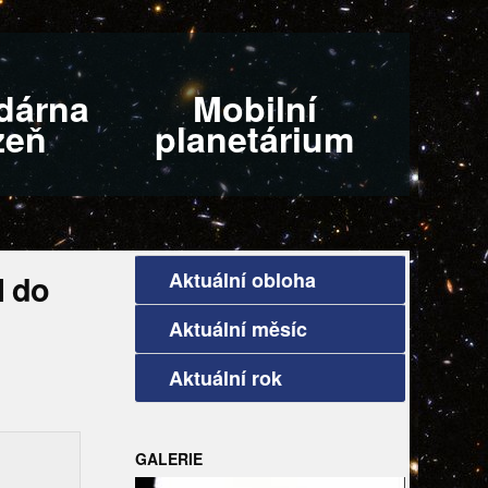
dárna
Mobilní
zeň
planetárium
Aktuální obloha
l do
Aktuální měsíc
Aktuální rok
GALERIE