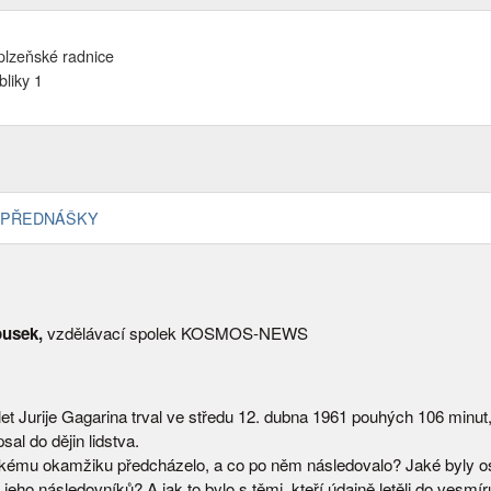
plzeňské radnice
liky 1
PŘEDNÁŠKY
ousek,
vzdělávací spolek KOSMOS-NEWS
et Jurije Gagarina trval ve středu 12. dubna 1961 pouhých 106 minut,
al do dějin lidstva.
ckému okamžiku předcházelo, a co po něm následovalo? Jaké byly 
jeho následovníků? A jak to bylo s těmi, kteří údajně letěli do vesmíru