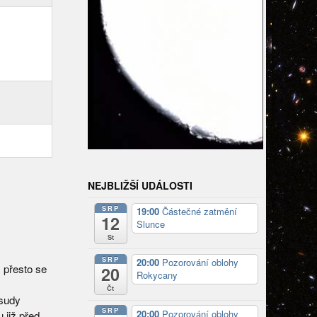
NEJBLIŽŠÍ UDÁLOSTI
SRP
19:00
Částečné zatmění
12
Slunce
St
SRP
20:00
Pozorování oblohy
 přesto se
20
Rokycany
Čt
osudy
SRP
20:00
Pozorování oblohy
 již před