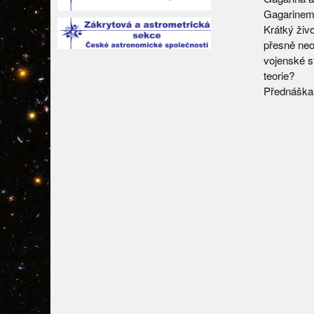
Gagarine
Krátký živ
přesně neo
vojenské s
teorie?
Přednáška 