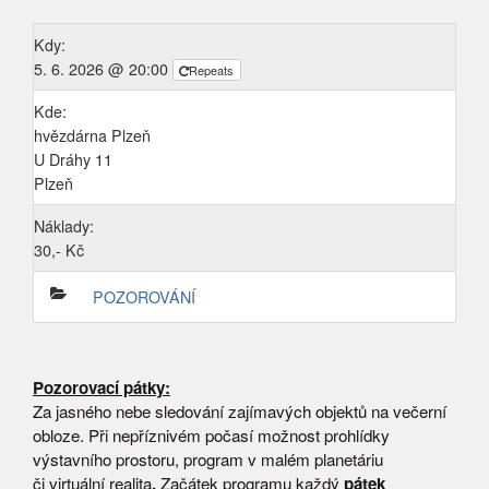
Kdy:
5. 6. 2026 @ 20:00
Repeats
Kde:
hvězdárna Plzeň
U Dráhy 11
Plzeň
Náklady:
30,- Kč
POZOROVÁNÍ
Pozorovací pátky:
Za jasného nebe sledování zajímavých objektů na večerní
obloze. Při nepříznivém počasí možnost prohlídky
výstavního prostoru, program v malém planetáriu
či virtuální realita
.
Začátek programu každý
pátek