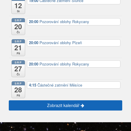
19:00
Částečné zatmění Slunce
12
St
SRP
20:00
Pozorování oblohy Rokycany
20
Čt
SRP
20:00
Pozorování oblohy Plzeň
21
Pá
SRP
20:00
Pozorování oblohy Rokycany
27
Čt
SRP
4:15
Částečné zatmění Měsíce
28
Pá
Zobrazit kalendář