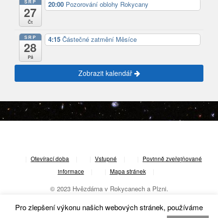
SRP
20:00
Pozorování oblohy Rokycany
27
Čt
SRP
4:15
Částečné zatmění Měsíce
28
Pá
Zobrazit kalendář
|
Otevírací doba
|
Vstupné
|
Povinně zveřejňované
informace
|
Mapa stránek
|
© 2023 Hvězdárna v Rokycanech a Plzni.
Pro zlepšení výkonu našich webových stránek, používáme