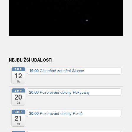
NEJBLIŽŠÍ UDÁLOSTI
SRP
19:00
Částečné zatmění Slunce
12
St
SRP
20:00
Pozorování oblohy Rokycany
20
Čt
SRP
20:00
Pozorování oblohy Plzeň
21
Pá