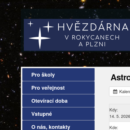
Pro školy
Astr
Pro veřejnost
Kalen
Otevírací doba
Kdy:
Vstupné
14. 5. 202
O nás, kontakty
Kde: