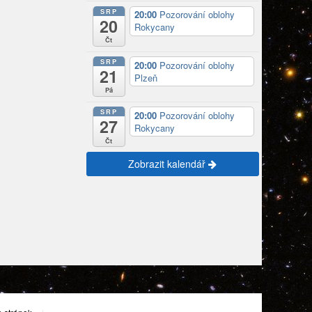
SRP
20:00
Pozorování oblohy
20
Rokycany
Čt
SRP
20:00
Pozorování oblohy
21
Plzeň
Pá
SRP
20:00
Pozorování oblohy
27
Rokycany
Čt
Zobrazit kalendář