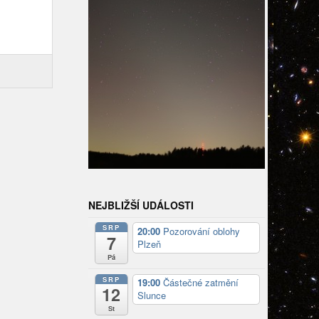
NEJBLIŽŠÍ UDÁLOSTI
SRP
20:00
Pozorování oblohy
7
Plzeň
Pá
SRP
19:00
Částečné zatmění
12
Slunce
St