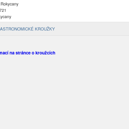
 Rokycany
 721
kycany
ASTRONOMICKÉ KROUŽKY
mací na stránce o kroužcích