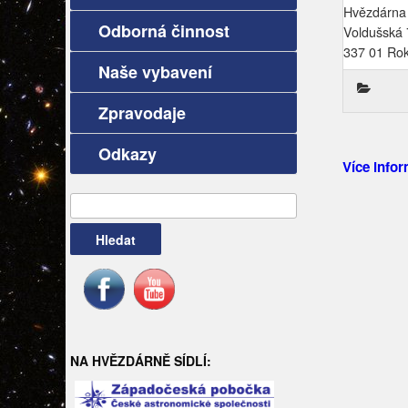
Hvězdárna
Odborná činnost
Voldušská
337 01 Ro
Naše vybavení
Zpravodaje
Odkazy
Více infor
Vyhledávání
NA HVĚZDÁRNĚ SÍDLÍ: