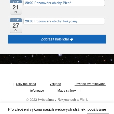
SRP
20:00
Pozorování oblohy Plzeň
21
Pá
SRP
20:00
Pozorování oblohy Rokycany
27
Čt
Zobrazit kalendář
|
Otevírací doba
|
Vstupné
|
Povinně zveřejňované
informace
|
Mapa stránek
|
© 2023 Hvězdárna v Rokycanech a Plzni.
Pro zlepšení výkonu našich webových stránek, používáme