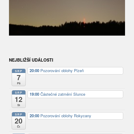
NEJBLIŽŠÍ UDÁLOSTI
20:00
Pozorování oblohy Plzeň
SRP
7
Pá
SRP
19:00
Částečné zatmění Slunce
12
St
SRP
20:00
Pozorování oblohy Rokycany
20
Čt