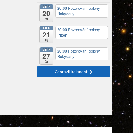
SRP
20:00
Pozorování oblohy
20
Rokycany
Čt
SRP
20:00
Pozorování oblohy
21
Plzeň
Pá
SRP
20:00
Pozorování oblohy
27
Rokycany
Čt
Zobrazit kalendář