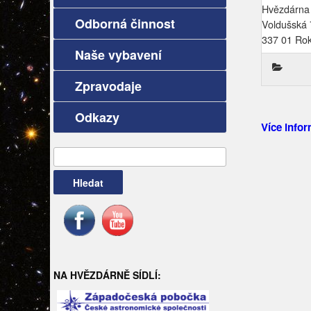
Hvězdárna
Odborná činnost
Voldušská
337 01 Ro
Naše vybavení
Zpravodaje
Odkazy
Více infor
Vyhledávání
NA HVĚZDÁRNĚ SÍDLÍ: