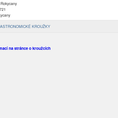
 Rokycany
 721
kycany
ASTRONOMICKÉ KROUŽKY
mací na stránce o kroužcích