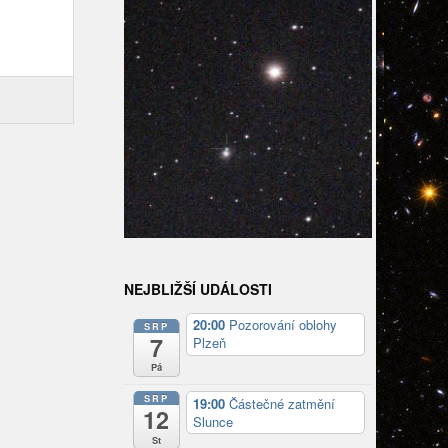
NEJBLIŽŠÍ UDÁLOSTI
20:00
Pozorování oblohy
SRP
7
Plzeň
Pá
SRP
19:00
Částečné zatmění
12
Slunce
St