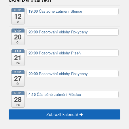
NEJBLIŽŠÍ UDÁLOSTI
SRP
19:00
Částečné zatmění Slunce
12
St
SRP
20:00
Pozorování oblohy Rokycany
20
Čt
SRP
20:00
Pozorování oblohy Plzeň
21
Pá
SRP
20:00
Pozorování oblohy Rokycany
27
Čt
SRP
4:15
Částečné zatmění Měsíce
28
Pá
Zobrazit kalendář