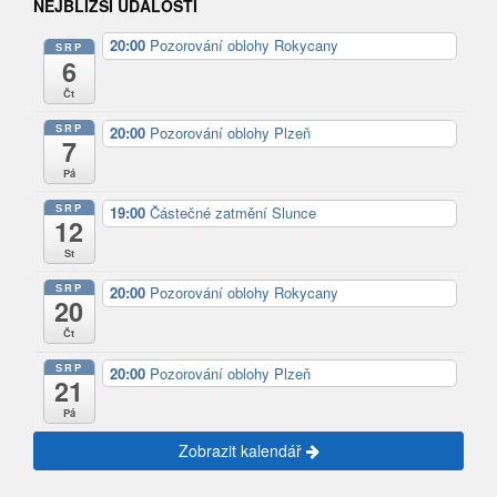
NEJBLIŽŠÍ UDÁLOSTI
20:00
Pozorování oblohy Rokycany
SRP
6
Čt
SRP
20:00
Pozorování oblohy Plzeň
7
Pá
SRP
19:00
Částečné zatmění Slunce
12
St
SRP
20:00
Pozorování oblohy Rokycany
20
Čt
SRP
20:00
Pozorování oblohy Plzeň
21
Pá
Zobrazit kalendář