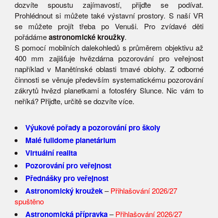
dozvíte spoustu zajímavostí, přijďte se podívat.
Prohlédnout si můžete také výstavní prostory. S naší VR
se můžete projít třeba po Venuši. Pro zvídavé děti
pořádáme
astronomické kroužky
.
S pomocí mobilních dalekohledů s průměrem objektivu až
400 mm zajišťuje hvězdárna pozorování pro veřejnost
například v Manětínské oblasti tmavé oblohy. Z odborné
činnosti se věnuje především systematickému pozorování
zákrytů hvězd planetkami a fotosféry Slunce. Nic vám to
neříká? Přijďte, určitě se dozvíte více.
Výukové pořady a pozorování pro školy
Malé fulldome planetárium
Virtuální realita
Pozorování pro veřejnost
Přednášky pro veřejnost
Astronomický kroužek
–
Přihlašování 2026/27
spuštěno
Astronomická přípravka
–
Přihlašování 2026/27