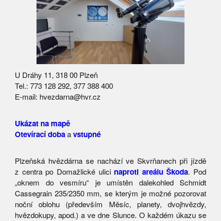
U Dráhy 11, 318 00 Plzeň
Tel.: 773 128 292, 377 388 400
E-mail: hvezdarna@hvr.cz
Ukázat na mapě
Otevírací doba
a
vstupné
Plzeňská hvězdárna se nachází ve Skvrňanech při jízdě
z centra po Domažlické ulici
naproti areálu Škoda
. Pod
„oknem do vesmíru“ je umístěn dalekohled Schmidt
Cassegrain 235/2350 mm, se kterým je možné pozorovat
noční oblohu (především Měsíc, planety, dvojhvězdy,
hvězdokupy, apod.) a ve dne Slunce. O každém úkazu se