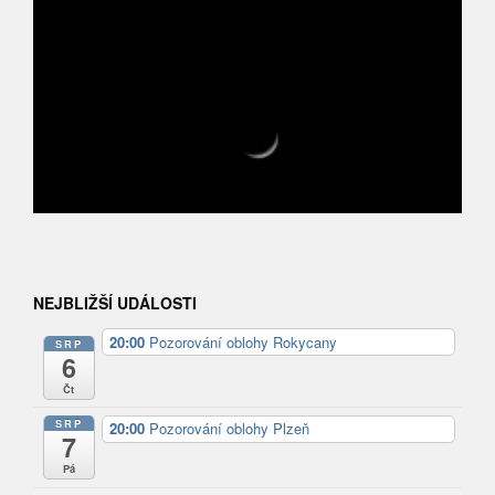
NEJBLIŽŠÍ UDÁLOSTI
20:00
Pozorování oblohy Rokycany
SRP
6
Čt
SRP
20:00
Pozorování oblohy Plzeň
7
Pá