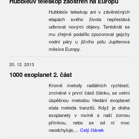
Hubbleův teleskop zaostřen na Europu
Hubbleův teleskop ani v závěrečných
etapách svého života nepřestává
udivovat novými objevy. Tentokrát se
mu zřejmě podařilo zpozorovat gejzíry
vodní páry u jižního pólu Jupiterova
měsíce Europy.
20. 12. 2013
1000 exoplanet 2. část
Kromě metody radiálních rychlostí,
zmíněné v první části článku, se velmi
úspěšnou metodou hledání exoplanet
stala metoda tranzitů. Když je dráha
exoplanety v rovině s naší zornou
přímkou, nebo se od ní moc
neodchyluje,…
Celý článek