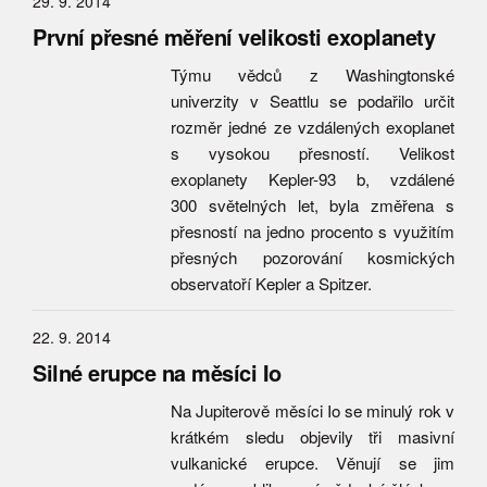
29. 9. 2014
První přesné měření velikosti exoplanety
Týmu vědců z Washingtonské
univerzity v Seattlu se podařilo určit
rozměr jedné ze vzdálených exoplanet
s vysokou přesností. Velikost
exoplanety Kepler-93 b, vzdálené
300 světelných let, byla změřena s
přesností na jedno procento s využitím
přesných pozorování kosmických
observatoří Kepler a Spitzer.
22. 9. 2014
Silné erupce na měsíci Io
Na Jupiterově měsíci Io se minulý rok v
krátkém sledu objevily tři masivní
vulkanické erupce. Věnují se jim