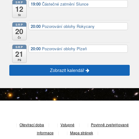
SRP
19:00
Částečné zatmění Slunce
12
St
SRP
20:00
Pozorování oblohy Rokycany
20
Čt
SRP
20:00
Pozorování oblohy Plzeň
21
Pá
Zobrazit kalendář
|
Otevírací doba
|
Vstupné
|
Povinně zveřejňované
informace
|
Mapa stránek
|