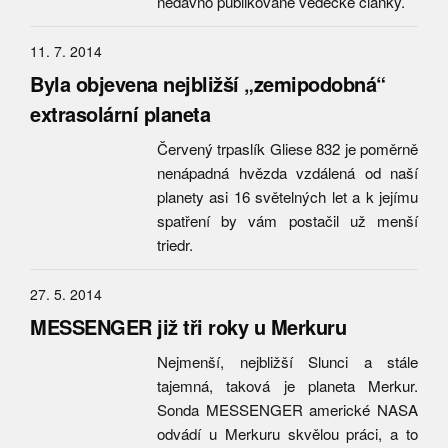
nedávno publikované vědecké články.
11. 7. 2014
Byla objevena nejbližší „zemipodobná“
extrasolární planeta
Červený trpaslík Gliese 832 je poměrně
nenápadná hvězda vzdálená od naší
planety asi 16 světelných let a k jejímu
spatření by vám postačil už menší
triedr.
27. 5. 2014
MESSENGER již tři roky u Merkuru
Nejmenší, nejbližší Slunci a stále
tajemná, taková je planeta Merkur.
Sonda MESSENGER americké NASA
odvádí u Merkuru skvělou práci, a to