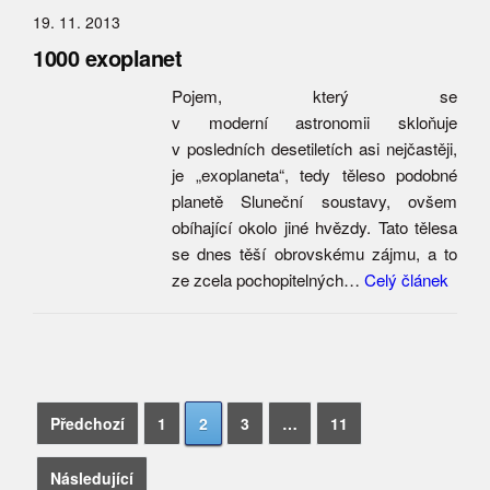
19. 11. 2013
1000 exoplanet
Pojem, který se
v moderní astronomii skloňuje
v posledních desetiletích asi nejčastěji,
je „exoplaneta“, tedy těleso podobné
planetě Sluneční soustavy, ovšem
obíhající okolo jiné hvězdy. Tato tělesa
se dnes těší obrovskému zájmu, a to
ze zcela pochopitelných…
Celý článek
Navigace
Vyhledávání
Předchozí
1
2
3
…
11
pro
Následující