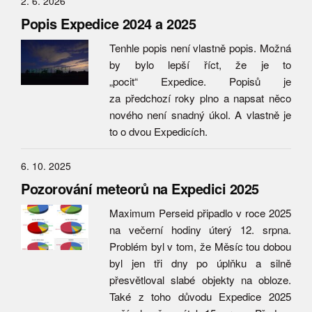
2. 6. 2026
Popis Expedice 2024 a 2025
Tenhle popis není vlastně popis. Možná
by bylo lepší říct, že je to
„pocit“ Expedice. Popisů je
za předchozí roky plno a napsat něco
nového není snadný úkol. A vlastně je
to o dvou Expedicích.
6. 10. 2025
Pozorování meteorů na Expedici 2025
Maximum Perseid připadlo v roce 2025
na večerní hodiny úterý 12. srpna.
Problém byl v tom, že Měsíc tou dobou
byl jen tři dny po úplňku a silně
přesvětloval slabé objekty na obloze.
Také z toho důvodu Expedice 2025