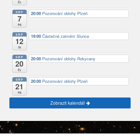
Čt
SRP
20:00
Pozorování oblohy Plzeň
7
Pá
SRP
19:00
Částečné zatmění Slunce
12
St
SRP
20:00
Pozorování oblohy Rokycany
20
Čt
SRP
20:00
Pozorování oblohy Plzeň
21
Pá
Zobrazit kalendář