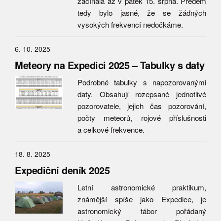
začínala až v pátek 15. srpna. Předem
tedy bylo jasné, že se žádných
vysokých frekvencí nedočkáme.
6. 10. 2025
Meteory na Expedici 2025 – Tabulky s daty
Podrobné tabulky s napozorovanými
daty. Obsahují rozepsané jednotlivé
pozorovatele, jejich čas pozorování,
počty meteorů, rojové příslušnosti
a celkové frekvence.
18. 8. 2025
Expediční deník 2025
Letní astronomické praktikum,
známější spíše jako Expedice, je
astronomický tábor pořádaný