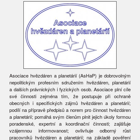
Asociace hvězdáren a planetárií (AsHaP) je dobrovolným
nepolitickým profesním sdružením hvězdáren, planetárií
a dalších právnických i fyzických osob. Asociace plní cíle
své činnosti zejména tím, že postupuje při ochraně
obecných i specifických zájmů hvězdáren a planetárií;
podílí na přípravě předpisů a norem pro činnost hvězdáren
a planetárií; pomáhá svým členům plnit jejich úkoly formou
poradenské, expertní a koordinační činnosti; zajišťuje
vzájemnou informovanost; ovlivňuje odborný růst
pracovníků hvězdáren a planetárií; na základě pověření