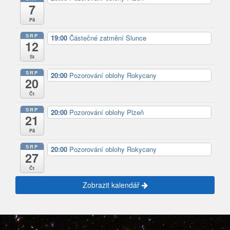
7
Pá
SRP
19:00
Částečné zatmění Slunce
12
St
SRP
20:00
Pozorování oblohy Rokycany
20
Čt
SRP
20:00
Pozorování oblohy Plzeň
21
Pá
SRP
20:00
Pozorování oblohy Rokycany
27
Čt
Zobrazit kalendář