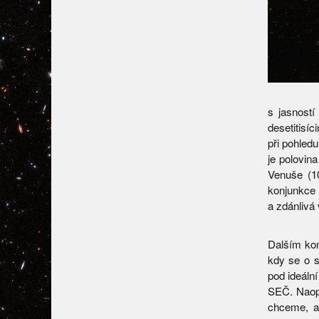
s jasnost
desetitisí
při pohled
je polovin
Venuše (1
konjunkce
a zdánlivá 
Dalším ko
kdy se o s
pod ideáln
SEČ. Naop
chceme, a