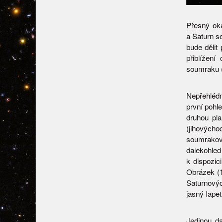
Přesný ok
a Saturn s
bude dělit
přiblížen
soumraku 
Nepřehléd
první pohle
druhou pl
(jihových
soumrakové
dalekohled 
k dispozic
Obrázek (1
Saturnových
jasný Iape
Jedinou da