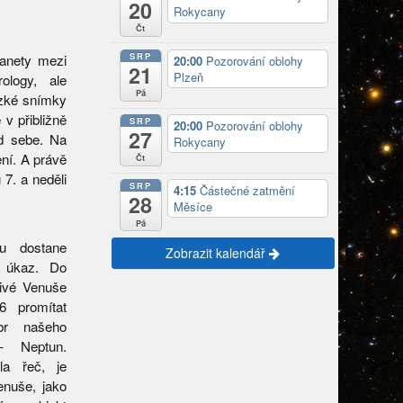
20
Rokycany
Čt
SRP
lanety mezi
20:00
Pozorování oblohy
21
Plzeň
ology, ale
Pá
ezké snímky
v přibližně
SRP
20:00
Pozorování oblohy
27
od sebe. Na
Rokycany
ení. A právě
Čt
7. a neděli
SRP
4:15
Částečné zatmění
28
Měsíce
Pá
u dostane
Zobrazit kalendář
í úkaz. Do
řivé Venuše
6 promítat
obr našeho
– Neptun.
a řeč, je
enuše, jako