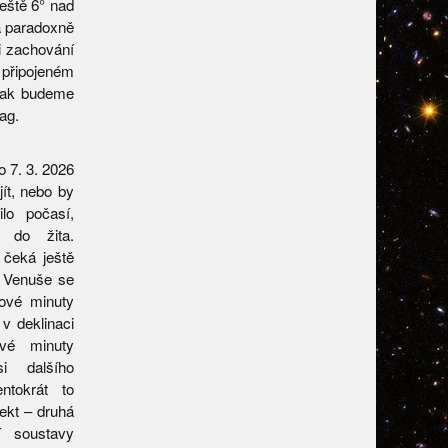
eště 6° nad
a paradoxně
i zachování
připojeném
však budeme
ag.
 7. 3. 2026
ít, nebo by
lo počasí,
u do žita.
čeká ještě
í Venuše se
ové minuty
v deklinaci
ové minuty
 dalšího
ntokrát to
jekt – druhá
í soustavy