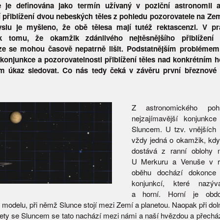
 je definována jako termín užívaný v poziční astronomii 
 přiblížení dvou nebeských těles z pohledu pozorovatele na Ze
slu je myšleno, že obě tělesa mají tutéž rektascenzi. V p
k tomu, že okamžik zdánlivého nejtěsnějšího přiblížení
ze se mohou časově nepatrně lišit. Podstatnějším problémem 
konjunkce a pozorovatelnosti přiblížení těles nad konkrétním 
ím úkaz sledovat. Co nás tedy čeká v závěru první březnové
Z astronomického poh
nejzajímavější konjunkce
Sluncem. U tzv. vnějších
vždy jedná o okamžik, kdy
dostává z ranní oblohy n
U Merkuru a Venuše v rá
oběhu dochází dokonce 
konjunkcí, které nazý
a horní. Horní je obd
modelu, při němž Slunce stojí mezi Zemí a planetou. Naopak při doln
anety se Sluncem se tato nachází mezi námi a naší hvězdou a přecház