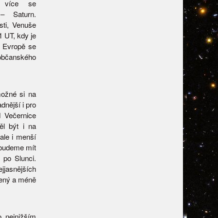
e více se
 – Saturn.
ti, Venuše
1 UT, kdy je
í Evropě se
občanského
možné si na
dnější i pro
d Večernice
ěl být i na
ale i menší
ý budeme mít
 po Slunci.
ejjasnějších
álený a méně
o nejnižším