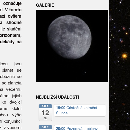
a označuje
GALERIE
mi. V tomto
raxi ovšem
 a shodné
je sladění
horizontem,
 dekády na
ledu jsou
 planet se
 oběžnic se
 se planeta
a večerní.
mci jejich
NEJBLIŽŠÍ UDÁLOSTI
ke dvojici
SRP
19:00
Částečné zatmění
váme dolní
12
Slunce
obou výše
St
í konjunkci
í z večerní
SRP
20:00
Pozorování oblohy