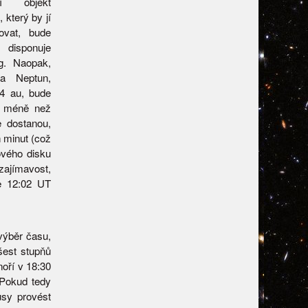
ší objekt
který by jí
ovat, bude
 disponuje
ag. Naopak,
ta Neptun,
84 au, bude
cí méně než
e dostanou,
 minut (což
ového disku
zajímavost,
ve 12:02 UT
výběr času,
šest stupňů
oří v 18:30
 Pokud tedy
sy provést