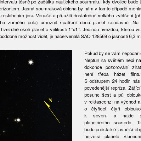
intervalu těsně po začátku nautického soumraku, kdy dvojice bude j
orizontem. Jasná soumraková obloha by nám v tomto případě mohl
zeslabením jasu Venuše a při užití dostatečně velkého zvětšení (př
ého zorného pole) umožnit spatření obou planet současně. Na 
 hvězdné okolí planet o velikosti 1°x1°. Jedinou hvězdou, kterou 
podobně možnost vidět, je načervenalá SAO 128569 o jasnosti 6,3 m
Pokud by se vám nepodařilo
Neptun na světlém nebi naj
dokonce pozorování zhati
není třeba házet flint
S odstupem 24 hodin nás 
povedenější repríza. Záříc
posune šest a půl oblouk
v rektascenzi na východ a 
o čtyřicet čtyři oblouk
k severu a najde si
planetárního souseda. Te
bude podstatně jasnější ob
největší planeta Slunečn