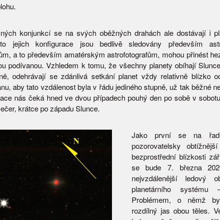
lohu.
ných konjunkcí se na svých oběžných drahách ale dostávají i p
to jejich konfigurace jsou bedlivě sledovány především astr
ům, a to především amatérským astrofotografům, mohou přinést h
ou podívanou. Vzhledem k tomu, že všechny planety obíhají Slunce 
ině, odehrávají se zdánlivá setkání planet vždy relativně blízko 
anu, aby tato vzdálenost byla v řádu jediného stupně, už tak běžné n
uace nás čeká hned ve dvou případech pouhý den po sobě v sobotu 
večer, krátce po západu Slunce.
Jako první se na řad
pozorovatelsky obtížnějš
bezprostřední blízkosti zá
se bude 7. března 202
nejvzdálenější ledový 
planetárního systému 
Problémem, o němž byl
rozdílný jas obou těles. V