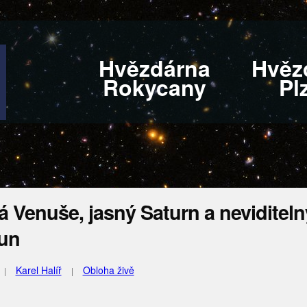
Hvězdárna
Hvěz
Rokycany
Pl
á Venuše, jasný Saturn a neviditeln
un
Karel Halíř
Obloha živě