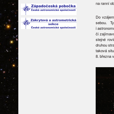
na ranní ob
Do vzájem
sebou. Ty
i astronom
či zajímav
stejné rov
druhou str
taková sit
8. března 