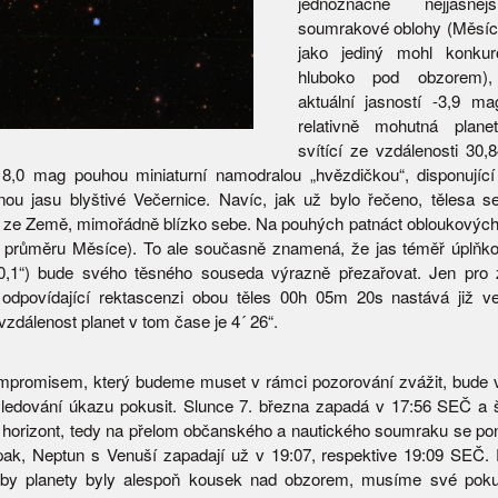
jednoznačně nejjasněj
soumrakové oblohy (Měsíc, 
jako jediný mohl konkur
hluboko pod obzorem),
aktuální jasností -3,9 m
relativně mohutná plane
svítící ze vzdálenosti 30,
í 8,0 mag pouhou miniaturní namodralou „hvězdičkou“, disponují
cinou jasu blyštivé Večernice. Navíc, jak už bylo řečeno, tělesa s
u ze Země, mimořádně blízko sebe. Na pouhých patnáct obloukových
a průměru Měsíce). To ale současně znamená, že jas téměř úplňk
0,1“) bude svého těsného souseda výrazně přezařovat. Jen pro 
 odpovídající rektascenzi obou těles 00h 05m 20s nastává již 
vzdálenost planet v tom čase je 4´ 26“.
mpromisem, který budeme muset v rámci pozorování zvážit, bude 
ledování úkazu pokusit. Slunce 7. března zapadá v 17:56 SEČ a 
í horizont, tedy na přelom občanského a nautického soumraku se pon
ak, Neptun s Venuší zapadají už v 19:07, respektive 19:09 SEČ.
by planety byly alespoň kousek nad obzorem, musíme své poku