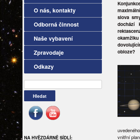
Konjunkce
O nás, kontakty
maximální
slova smy
Odborná činnost
dochází 
rektascen
Naše vybavení
okamžiku 
dovolujíc
obloze?
Zpravodaje
Odkazy
Vyhledávání
uvedeného 
vnitřní pl
NA HVĚZDÁRNĚ SÍDLÍ: