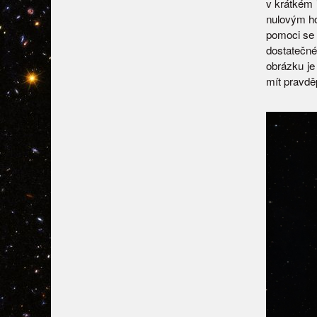
v krátkém 
nulovým h
pomoci se 
dostatečn
obrázku je
mít pravdě