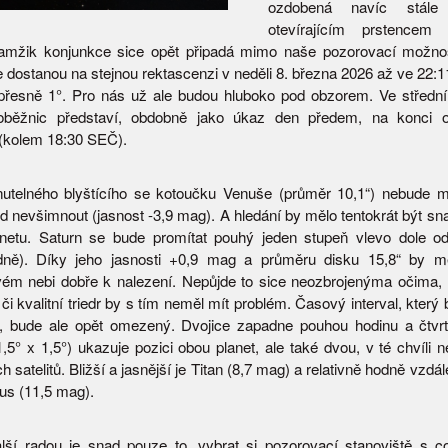
ozdobená navíc stál
otevírajícím prstencem
amžik konjunkce sice opět připadá mimo naše pozorovací možnos
e dostanou na stejnou rektascenzi v neděli 8. března 2026 až ve 22:1
 přesně 1°. Pro nás už ale budou hluboko pod obzorem. Ve středn
í oběžnic představí, obdobně jako úkaz den předem, na konci 
(kolem 18:30 SEČ).
nutelného blyštícího se kotoučku Venuše (průměr 10,1“) nebude 
d nevšimnout (jasnost -3,9 mag). A hledání by mělo tentokrát být sna
anetu. Saturn se bude promítat pouhý jeden stupeň vlevo dole o
odně). Díky jeho jasnosti +0,9 mag a průměru disku 15,8“ by m
m nebi dobře k nalezení. Nepůjde to sice neozbrojenýma očima, 
či kvalitní triedr by s tím neměl mít problém. Časový interval, kter
i, bude ale opět omezený. Dvojice zapadne pouhou hodinu a čtvrt
,5° x 1,5°) ukazuje pozici obou planet, ale také dvou, v té chvíli n
 satelitů. Bližší a jasnější je Titan (8,7 mag) a relativně hodně vzd
tus (11,5 mag).
lší radou je snad pouze to, vybrat si pozorovací stanoviště s c