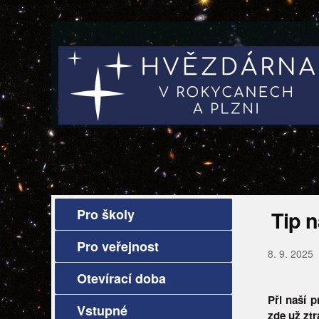
Pro školy
Tip n
Pro veřejnost
8. 9. 2025
Otevírací doba
Při naší 
Vstupné
zde už ztrá