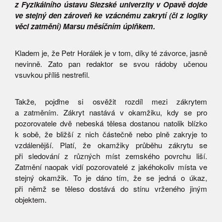
z Fyzikálního ústavu Slezské univerzity v Opavě dojde
ve stejný den zároveň ke vzácnému zakrytí (či z logiky
věci zatmění) Marsu měsíčním úplňkem.
Kladem je, že Petr Horálek je v tom, díky té závorce, jasně
nevinně. Zato pan redaktor se svou rádoby učenou
vsuvkou příliš nestrefil.
Takže, pojďme si osvěžit rozdíl mezi zákrytem
a zatměním. Zákryt nastává v okamžiku, kdy se pro
pozorovatele dvě nebeská tělesa dostanou natolik blízko
k sobě, že bližší z nich částečně nebo plně zakryje to
vzdálenější. Platí, že okamžiky průběhu zákrytu se
při sledování z různých míst zemského povrchu liší.
Zatmění naopak vidí pozorovatelé z jakéhokoliv místa ve
stejný okamžik. To je dáno tím, že se jedná o úkaz,
při němž se těleso dostává do stínu vrženého jiným
objektem.