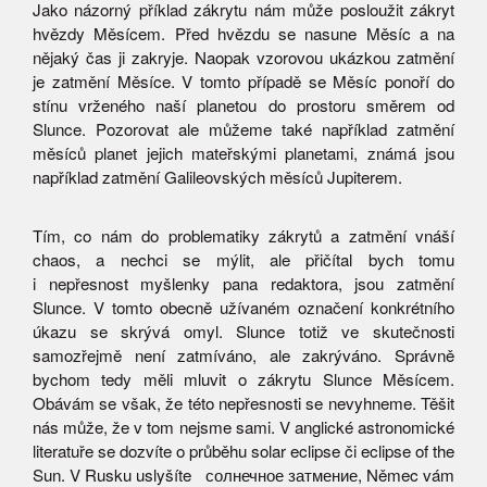
Jako názorný příklad zákrytu nám může posloužit zákryt
hvězdy Měsícem. Před hvězdu se nasune Měsíc a na
nějaký čas ji zakryje. Naopak vzorovou ukázkou zatmění
je zatmění Měsíce. V tomto případě se Měsíc ponoří do
stínu vrženého naší planetou do prostoru směrem od
Slunce. Pozorovat ale můžeme také například zatmění
měsíců planet jejich mateřskými planetami, známá jsou
například zatmění Galileovských měsíců Jupiterem.
Tím, co nám do problematiky zákrytů a zatmění vnáší
chaos, a nechci se mýlit, ale přičítal bych tomu
i nepřesnost myšlenky pana redaktora, jsou zatmění
Slunce. V tomto obecně užívaném označení konkrétního
úkazu se skrývá omyl. Slunce totiž ve skutečnosti
samozřejmě není zatmíváno, ale zakrýváno. Správně
bychom tedy měli mluvit o zákrytu Slunce Měsícem.
Obávám se však, že této nepřesnosti se nevyhneme. Těšit
nás může, že v tom nejsme sami. V anglické astronomické
literatuře se dozvíte o průběhu solar eclipse či eclipse of the
Sun. V Rusku uslyšíte солнечное затмение, Němec vám