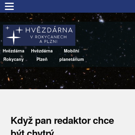
Hvězdárna
Hvězdárna
Mobilní
Rokycany
Plzeň
planetárium
Když pan redaktor chce
být chytrý…