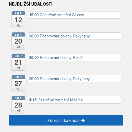
NEJBLIŽŠÍ UDÁLOSTI
SRP
19:00
Částečné zatmění Slunce
12
St
SRP
20:00
Pozorování oblohy Rokycany
20
Čt
SRP
20:00
Pozorování oblohy Plzeň
21
Pá
SRP
20:00
Pozorování oblohy Rokycany
27
Čt
SRP
4:15
Částečné zatmění Měsíce
28
Pá
Zobrazit kalendář