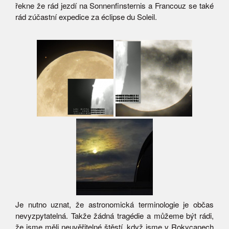
řekne že rád jezdí na Sonnenfinsternis a Francouz se také
rád zúčastní expedice za éclipse du Soleil.
Je nutno uznat, že astronomická terminologie je občas
nevyzpytatelná. Takže žádná tragédie a můžeme být rádi,
že jsme měli neuvěřitelné štěstí, když jsme v Rokycanech