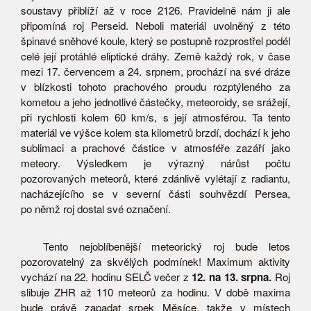
soustavy přiblíží až v roce 2126. Pravidelně nám ji ale
připomíná roj Perseid. Neboli materiál uvolněný z této
špinavé sněhové koule, který se postupně rozprostřel podél
celé její protáhlé eliptické dráhy. Země každý rok, v čase
mezi 17. červencem a 24. srpnem, prochází na své dráze
v blízkosti tohoto prachového proudu rozptýleného za
kometou a jeho jednotlivé částečky, meteoroidy, se srážejí,
při rychlosti kolem 60 km/s, s její atmosférou. Ta tento
materiál ve výšce kolem sta kilometrů brzdí, dochází k jeho
sublimaci a prachové částice v atmosféře zazáří jako
meteory. Výsledkem je výrazný nárůst počtu
pozorovaných meteorů, které zdánlivě vylétají z radiantu,
nacházejícího se v severní části souhvězdí Persea,
po němž roj dostal své označení.
Tento nejoblíbenější meteorický roj bude letos
pozorovatelný za skvělých podmínek! Maximum aktivity
vychází na 22. hodinu SELČ večer z
12. na 13. srpna.
Roj
slibuje ZHR až 110 meteorů za hodinu. V době maxima
bude právě zapadat srpek Měsíce, takže v místech