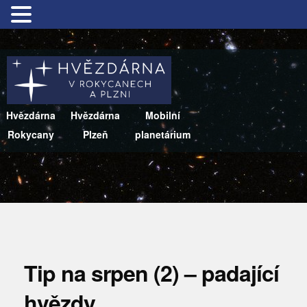
Hvězdárna
Hvězdárna
Mobilní
Rokycany
Plzeň
planetárium
Tip na srpen (2) – padající
hvězdy