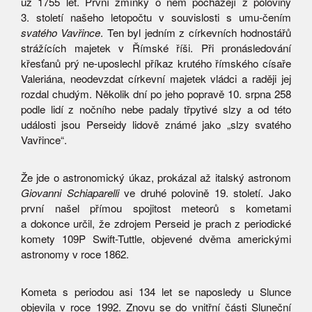
už 1755 let. První zmínky o něm pocházejí z poloviny
3. století našeho letopočtu v souvislosti s umu-čením
svatého Vavřince
. Ten byl jedním z církevních hodnostářů
strážících majetek v Římské říši. Při pronásledování
křesťanů prý ne-uposlechl příkaz krutého římského císaře
Valeriána, neodevzdat církevní majetek vládci a raději jej
rozdal chudým. Několik dní po jeho popravě 10. srpna 258
podle lidí z nočního nebe padaly třpytivé slzy a od této
události jsou Perseidy lidově známé jako „slzy svatého
Vavřince“.
Že jde o astronomický úkaz, prokázal až italský astronom
Giovanni Schiaparelli
ve druhé polovině 19. století. Jako
první našel přímou spojitost meteorů s kometami
a dokonce určil, že zdrojem Perseid je prach z periodické
komety 109P Swift-Tuttle, objevené dvěma americkými
astronomy v roce 1862.
Kometa s periodou asi 134 let se naposledy u Slunce
objevila v roce 1992. Znovu se do vnitřní části Sluneční