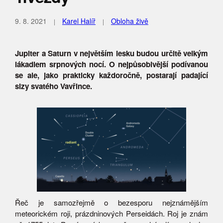
9. 8. 2021
Karel Halíř
Obloha živě
Jupiter a Saturn v největším lesku budou určitě velkým
lákadlem srpnových nocí. O nejpůsobivější podívanou
se ale, jako prakticky každoročně, postarají padající
slzy svatého Vavřince.
Řeč je samozřejmě o bezesporu nejznámějším
meteorickém roji, prázdninových Perseidách. Roj je znám