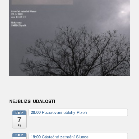
NEJBLIŽŠÍ UDÁLOSTI
20:00
Pozorování oblohy Plzeň
SRP
7
Pá
SRP
19:00
Částečné zatmění Slunce