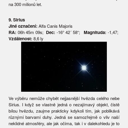
na 300 milionů let.
9. Sirius
Jiné označení:
Alfa Canis Majoris
RA:
06h 45m 09s;
Dec:
-16° 42´ 58“;
Magnituda:
-1,47;
Vzdálenost:
8,6 ly
Ve výběru nemůže chybět nejjasnější hvězda celého nebe
Sirius. I když se vlastně jedná o nezajímavý objekt, čistě
bílou hvězdu, zaujme prakticky kdykoli tím, jak poblikává
různými barvami duhy. Jedná se samozřejmě o vliv naší
neklidné atmosféry, ale jak očima, tak i v dalekohledu je to