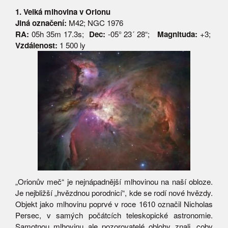
1. Velká mlhovina v Orionu
Jiná označení:
M42; NGC 1976
RA:
05h 35m 17.3s;
Dec:
-05° 23´ 28“;
Magnituda:
+3;
Vzdálenost:
1 500 ly
„Orionův meč“ je nejnápadnější mlhovinou na naší obloze.
Je nejbližší „hvězdnou porodnicí“, kde se rodí nové hvězdy.
Objekt jako mlhovinu poprvé v roce 1610 označil Nicholas
Persec, v samých počátcích teleskopické astronomie.
Samotnou mlhovinu ale pozorovatelé oblohy znali, coby