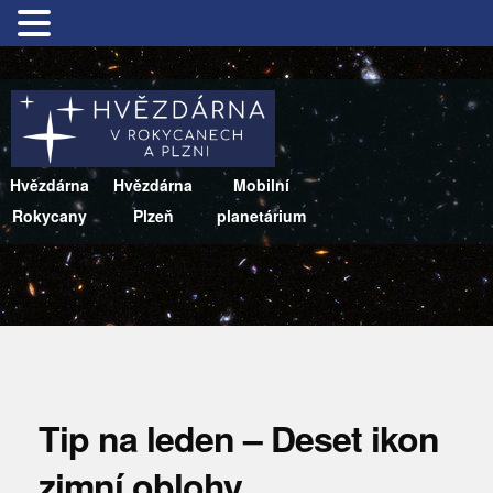
Hvězdárna
Hvězdárna
Mobilní
Rokycany
Plzeň
planetárium
Tip na leden – Deset ikon
zimní oblohy