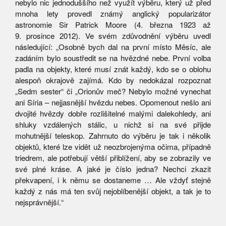
nebylo nic jednoduššího než využít výběru, který už před
mnoha lety provedl známý anglický popularizátor
astronomie Sir Patrick Moore (4. března 1923 až
9. prosince 2012). Ve svém zdůvodnění výběru uvedl
následující: „Osobně bych dal na první místo Měsíc, ale
zadáním bylo soustředit se na hvězdné nebe. První volba
padla na objekty, které musí znát každý, kdo se o oblohu
alespoň okrajově zajímá. Kdo by nedokázal rozpoznat
„Sedm sester“ či „Orionův meč? Nebylo možné vynechat
ani Síria – nejjasnější hvězdu nebes. Opomenout nešlo ani
dvojité hvězdy dobře rozlišitelné malými dalekohledy, ani
shluky vzdálených stálic, u nichž si na své přijde
mohutnější teleskop. Zahrnuto do výběru je tak i několik
objektů, které lze vidět už neozbrojenýma očima, případně
triedrem, ale potřebují větší přiblížení, aby se zobrazily ve
své plné kráse. A jaké je číslo jedna? Nechci zkazit
překvapení, i k němu se dostaneme … Ale vždyť stejně
každý z nás má ten svůj nejoblíbenější objekt, a tak je to
nejsprávnější.“