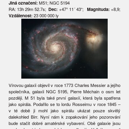
Jiná označení:
M51; NGC 5194
RA: 13h 29m 52.7s;
Dec:
+47° 11´ 43“;
Magnituda:
+8,9;
Vzdálenost:
23 000 000 ly
Vírovou galaxii objevil v roce 1773 Charles Messier a jejího
společníka, galaxii NGC 5195, Pierre Méchain o osm let
později. M 51 byla také první galaxií, která byla spatřena
jako spirála. Podařilo se to lordu Rosseimu v roce 1845 –
v té době ji mohl jako spirálu ukázat pouze skvělý
dalekohled Birr. Nyní nám k zopakování jeho pozorování
bude stačit dobré amatérské vybavení. Obě galaxie jsou