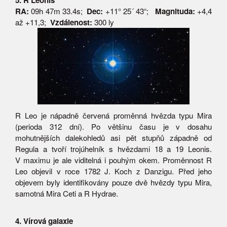
5. R Leonis
RA:
09h 47m 33.4s;
Dec:
+11° 25´ 43“;
Magnituda:
+4,4
až +11,3;
Vzdálenost:
300 ly
R Leo je nápadně červená proměnná hvězda typu Mira
(perioda 312 dní). Po většinu času je v dosahu
mohutnějších dalekohledů asi pět stupňů západně od
Regula a tvoří trojúhelník s hvězdami 18 a 19 Leonis.
V maximu je ale viditelná i pouhým okem. Proměnnost R
Leo objevil v roce 1782 J. Koch z Danzigu. Před jeho
objevem byly identifikovány pouze dvě hvězdy typu Mira,
samotná Mira Ceti a R Hydrae.
4. Vírová galaxie