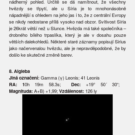
nádherný pohled. Určitě se dá namítnout, že všechny
hvězdy se třpytí, ale u Síria je to mnohonásobně
nápadnější s ohledem na jeho jas i to, že z centrální Evropy
se nikdy nedostane příliš vysoko nad obzor. Svítivost Síria
je 26krát větší než u Slunce. Hvězda má také společníka –
drobného bílého trpaslíka, který je ale v dosahu pouze
větších dalekohledů. Některé staré záznamy popisují Sirius
jako načervenalou hvězdu, ale je nepravděpodobné, že by
došlo ke skutečné změně barev.
8. Algieba
Jiná označení:
Gamma (γ) Leonis; 41 Leonis
RA: 1
0h 19m 58.3s;
Dec:
+19° 50´ 30“;
Magnituda:
A+B) +1,99;
Vzdálenost:
126 ly