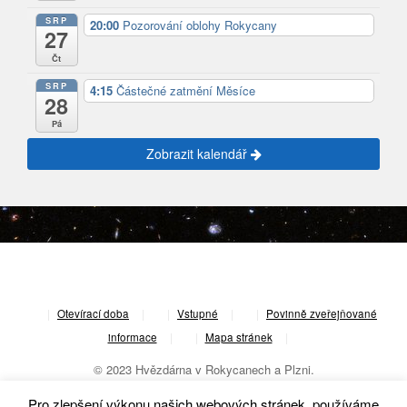
SRP
20:00
Pozorování oblohy Rokycany
27
Čt
SRP
4:15
Částečné zatmění Měsíce
28
Pá
Zobrazit kalendář
|
Otevírací doba
|
Vstupné
|
Povinně zveřejňované
informace
|
Mapa stránek
|
© 2023 Hvězdárna v Rokycanech a Plzni.
Pro zlepšení výkonu našich webových stránek, používáme