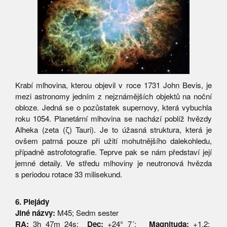
Krabí mlhovina, kterou objevil v roce 1731 John Bevis, je
mezi astronomy jedním z nejznámějších objektů na noční
obloze. Jedná se o pozůstatek supernovy, která vybuchla
roku 1054. Planetární mlhovina se nachází poblíž hvězdy
Alheka (zeta (ζ) Tauri). Je to úžasná struktura, která je
ovšem patrná pouze při užití mohutnějšího dalekohledu,
případně astrofotografie. Teprve pak se nám představí její
jemné detaily. Ve středu mlhoviny je neutronová hvězda
s periodou rotace 33 milisekund.
6. Plejády
Jiné názvy:
M45; Sedm sester
RA:
3h 47m 24s;
Dec:
+24° 7´;
Magnituda:
+1,2;