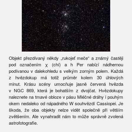
Objekt přezdívaný někdy „rukojeť meče“ a známý častěji
pod označením χ (chí) a h Per nabízí nádhernou
podívanou v dalekohledu s velkým zorným polem. Každá
z hvězdokup má totiž průměr kolem 30 úhlových
minut. Krásu scény umocňuje jasně červená hvězda
v NGC 869, která je bohatším z dvojčat. Hvězdokupy
naleznete na tmavé obloze v pásu Mléčné dráhy i pouhým
okem nedaleko od nápadného W souhvězdí Cassiopei. Je
škoda, že oba objekty nelze vidět společně při větším
zvětšením. Ale vynahradit nám to může správně zvolená
astrofotografie.