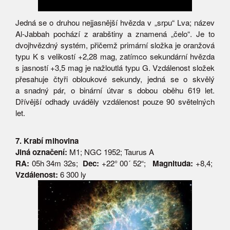
Jedná se o druhou nejjasnější hvězda v „srpu“ Lva; název
Al-Jabbah pochází z arabštiny a znamená „čelo“. Je to
dvojhvězdný systém, přičemž primární složka je oranžová
typu K s velikostí +2,28 mag, zatímco sekundární hvězda
s jasností +3,5 mag je nažloutlá typu G. Vzdálenost složek
přesahuje čtyři obloukové sekundy, jedná se o skvělý
a snadný pár, o binární útvar s dobou oběhu 619 let.
Dřívější odhady uváděly vzdálenost pouze 90 světelných
let.
7. Krabí mlhovina
Jiná označení:
M1; NGC 1952; Taurus A
RA:
05h 34m 32s;
Dec:
+22° 00´ 52“;
Magnituda:
+8,4;
Vzdálenost:
6 300 ly