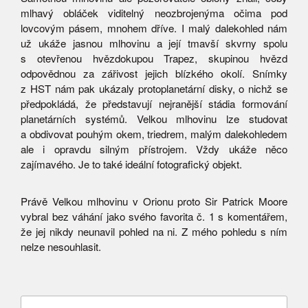
mlhavý obláček viditelný neozbrojenýma očima pod
lovcovým pásem, mnohem dříve. I malý dalekohled nám
už ukáže jasnou mlhovinu a její tmavší skvrny spolu
s otevřenou hvězdokupou Trapez, skupinou hvězd
odpovědnou za zářivost jejich blízkého okolí. Snímky
z HST nám pak ukázaly protoplanetární disky, ​​o nichž se
předpokládá, že představují nejranější stádia formování
planetárních systémů. Velkou mlhovinu lze studovat
a obdivovat pouhým okem, triedrem, malým dalekohledem
ale i opravdu silným přístrojem. Vždy ukáže něco
zajímavého. Je to také ideální fotografický objekt.
Právě Velkou mlhovinu v Orionu proto Sir Patrick Moore
vybral bez váhání jako svého favorita č. 1 s komentářem,
že jej nikdy neunavil pohled na ni. Z mého pohledu s ním
nelze nesouhlasit.
Vyhledávání