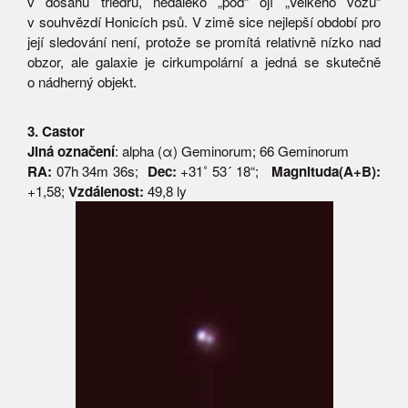
v dosahu triedru, nedaleko „pod“ ojí „Velkého vozu“
v souhvězdí Honicích psů. V zimě sice nejlepší období pro
její sledování není, protože se promítá relativně nízko nad
obzor, ale galaxie je cirkumpolární a jedná se skutečně
o nádherný objekt.
3. Castor
Jiná označení
: alpha (α) Geminorum; 66 Geminorum
RA:
07h 34m 36s;
Dec:
+31˚ 53´ 18“;
Magnituda(A+B):
+1,58;
Vzdálenost:
49,8 ly