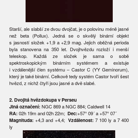
Starší, ale slabší ze dvou dvojčat, je o polovinu méně jasné
než beta (Pollux). Jedná se o skvělý binární objekt
s jasností složek +1,9 a +2,9 mag. Jejich oběžná perioda
byla stanovena na 350 let. Dvojhvězdu rozloží i menší
teleskop. Každá ze složek je sama o sobě
spektroskopickým binárním systémem a existuje
i vzdálenější člen systému – Castor C (YY Geminorum),
který je také binární. Celkově tedy systém Castor tvoří šest
hvězd, z nichž čtyři jsou jasné a dvě slabé.
2. Dvojitá hvězdokupa v Perseu
Jiná označení:
NGC 869 a NGC 884; Caldwell 14
RA:
02h 19m and 02h 22m;
Dec:
+57° 09´ a +57° 07´
Magnituda:
+4,3 and +4,4;
Vzdálenost:
7 100 ly a 7 400
ly