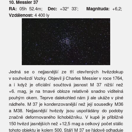
10. Messier 37
RA:
05h 52.4m;
Dec:
+32° 33’;
Magnituda:
+6,2;
Vzdálenost:
4 400 ly
Jedná se o nejjasnější ze tří otevřených hvězdokup
v souhvězdí Vozky. Objevil ji Charles Messier v roce 1764,
a i když je oficiální součtová jasnost M 37 nižší než
+6. mag, je na tmavé obloze relativně snadno viditelná
pouhým okem. Teprve dalekohled nám ji ale ukáže v plné
nádheře. M 37 je kondenzovanější než její sousedky M36
a M38. Nejjasnější hvězdy jsou uspořádány do podoby
značně deformovaného lichoběžníku. V kupě je přibližně
150 hvězd jasnějších než +12,5 mag a celkový počet stálic
tohoto objektu je kolem 500. Stáří M 37 se řádově odhaduje