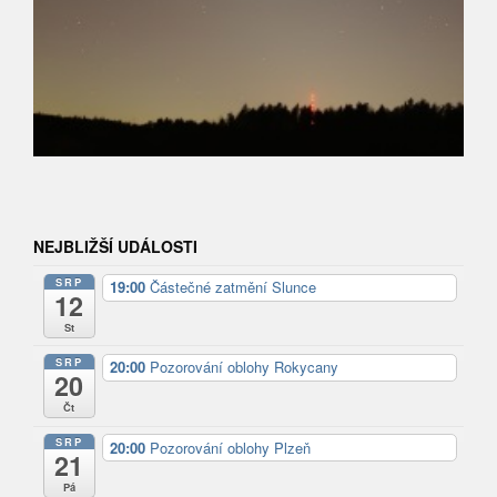
NEJBLIŽŠÍ UDÁLOSTI
SRP
19:00
Částečné zatmění Slunce
12
St
SRP
20:00
Pozorování oblohy Rokycany
20
Čt
SRP
20:00
Pozorování oblohy Plzeň
21
Pá