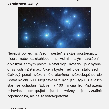
Vzdálenost:
440 ly
Nejlepší pohled na „Sedm sester“ získáte prostřednictvím
triedru nebo dalekohledem s velmi malým zvětšením
a velkým zorným polem. Nejzářivější hvězdou je Alcyone,
o jasnosti +2,9 mag. Okem byste měli vidět stálic sedm.
Celkový počet hvězd v této otevřené hvězdokupě se ale
udává kolem 500. Nejžhavější z nich jsou typu B a jejich
stáří se odhaduje řádově na 100 milionů let. Přidružená
mlhovina, obklopující jasné hvězdy, je vizuálně
nepolapitelná, ale dá se vyfotografovat.