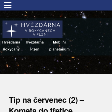
Hvězdárna
Hvězdárna
Mobilní
Rokycany
Plzeň
planetárium
Tip na červenec (2) –
Kometa do třetice