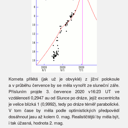
Kometa přilétá (jak už je obvyklé) z jižní polokoule
a v průběhu července by se měla vynořit ze sluneční záře.
Přísluním projde 3. července 2020 v16:23 UT ve
vzdálenosti 0,2947 au od Slunce po dráze, jejíž excentricita
je velice blízká 1 (0,9992), tedy po dráze téměř parabolické.
V tom čase by měla podle optimistických předpovědí
dosáhnout jasu až kolem 0. mag. Realističtější by měla být,
i tak úžasná, hodnota 2. mag.