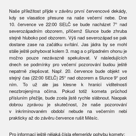
Naše příležitost přijde v závěru první červencové dekády,
kdy se vlasatice přesune na naše večerní nebe. Dne
10. července ve 22:00 SELČ se bude nacházet 7° nad
severozápadním obzorem, přičemž Slunce bude zhruba
stejně hluboko pod obzorem. Výš nad severozápad se pak
dostane zase na začátku svítání. Jas jádra by se mohl
stále ještě pohybovat kolem 3. mag a o případném ohonu je
možno pouze nezávazně spekulovat. V následujících
dnech se podmínky pro večerní pozorování budou ještě
nepatrně zlepšovat. Např. 20. července bude objekt ve
stejný čas (22:00 SELČ) 25° nad obzorem a Slunce 9° pod
ním. To už ale jas klesne k hranici viditelnosti
neozbrojenýma očima. Pokud totiž kometa průchod
přísluním přežije, bude zcela jistě rychle slábnout. Naopak
dobrou zprávou je skutečnost, že naše pozorování
v inkriminovaném období nebude na večerním nebi
prakticky až do závěru července rušit Měsíc.
Pro informaci ještě nějaká čísla efemeridy pohybu komety: