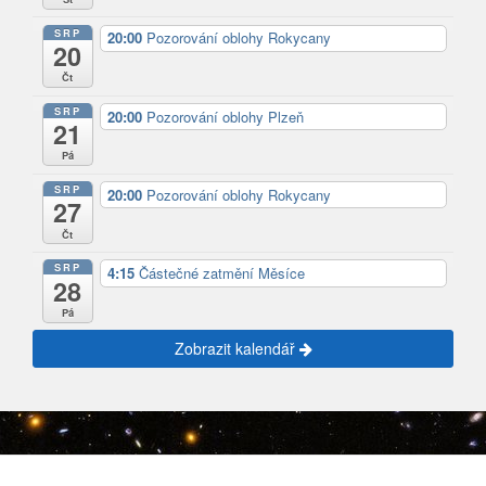
SRP
20:00
Pozorování oblohy Rokycany
20
Čt
SRP
20:00
Pozorování oblohy Plzeň
21
Pá
SRP
20:00
Pozorování oblohy Rokycany
27
Čt
SRP
4:15
Částečné zatmění Měsíce
28
Pá
Zobrazit kalendář