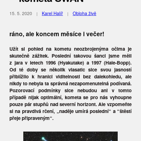
15. 5. 2020
Karel Halíř
Obloha živě
ráno, ale koncem měsíce i večer!
Užít si pohled na kometu neozbrojenýma očima je
skutečně zážitek. Poslední takovou šanci jsme měli
z jara v letech 1996 (Hyakutake) a 1997 (Hale-Bopp).
Od té doby se několik vlasatic sice svou jasností
přiblížilo k hranici viditelnosti bez dalekohledu, ale
nikdy to nebyla ta správná nezapomenutelná podívaná.
Pozorovací podmínky sice nebudou ani v tomto
případě nijak optimální, kometa se pro nás vyhoupne
pouze pár stupňů nad severní horizont. Ale vzpomeňte
si na pravdivá rčení, „naděje umírá poslední“ a “štěstí
přeje připraveným“.