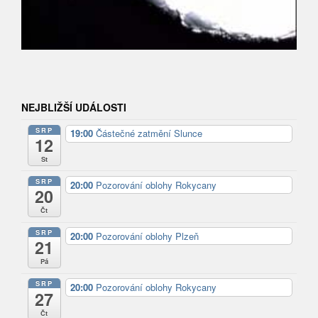
NEJBLIŽŠÍ UDÁLOSTI
SRP
19:00
Částečné zatmění Slunce
12
St
SRP
20:00
Pozorování oblohy Rokycany
20
Čt
SRP
20:00
Pozorování oblohy Plzeň
21
Pá
SRP
20:00
Pozorování oblohy Rokycany
27
Čt