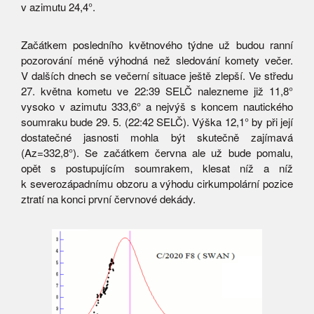
v azimutu 24,4°.
Začátkem posledního květnového týdne už budou ranní
pozorování méně výhodná než sledování komety večer.
V dalších dnech se večerní situace ještě zlepší. Ve středu
27. května kometu ve 22:39 SELČ nalezneme již 11,8°
vysoko v azimutu 333,6° a nejvýš s koncem nautického
soumraku bude 29. 5. (22:42 SELČ). Výška 12,1° by při její
dostatečné jasnosti mohla být skutečně zajímavá
(Az=332,8°). Se začátkem června ale už bude pomalu,
opět s postupujícím soumrakem, klesat níž a níž
k severozápadnímu obzoru a výhodu cirkumpolární pozice
ztratí na konci první červnové dekády.