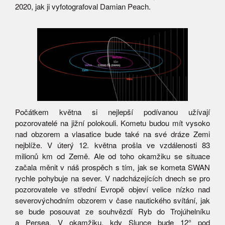
2020, jak ji vyfotografoval Damian Peach.
Počátkem května si nejlepší podívanou užívají
pozorovatelé na jižní polokouli. Kometu budou mít vysoko
nad obzorem a vlasatice bude také na své dráze Zemi
nejblíže. V úterý 12. května prošla ve vzdálenosti 83
milionů km od Země. Ale od toho okamžiku se situace
začala měnit v náš prospěch s tím, jak se kometa SWAN
rychle pohybuje na sever. V nadcházejících dnech se pro
pozorovatele ve střední Evropě objeví velice nízko nad
severovýchodním obzorem v čase nautického svítání, jak
se bude posouvat ze souhvězdí Ryb do Trojúhelníku
a Persea. V okamžiku, kdy Slunce bude 12° pod