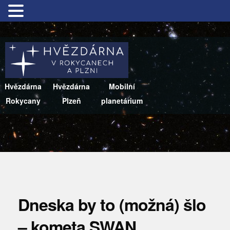
Hvězdárna
Hvězdárna
Mobilní
Rokycany
Plzeň
planetárium
Dneska by to (možná) šlo
– kometa SWAN