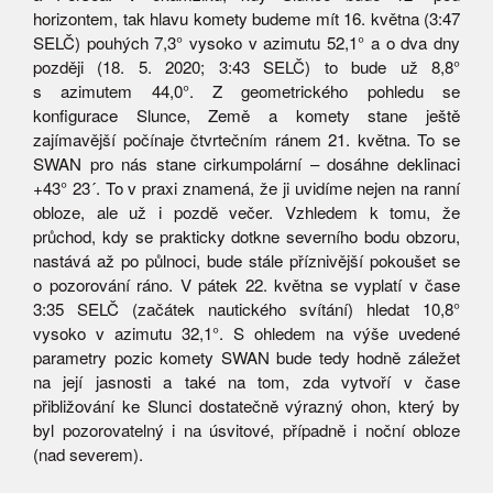
horizontem, tak hlavu komety budeme mít 16. května (3:47
SELČ) pouhých 7,3° vysoko v azimutu 52,1° a o dva dny
později (18. 5. 2020; 3:43 SELČ) to bude už 8,8°
s azimutem 44,0°. Z geometrického pohledu se
konfigurace Slunce, Země a komety stane ještě
zajímavější počínaje čtvrtečním ránem 21. května. To se
SWAN pro nás stane cirkumpolární – dosáhne deklinaci
+43° 23´. To v praxi znamená, že ji uvidíme nejen na ranní
obloze, ale už i pozdě večer. Vzhledem k tomu, že
průchod, kdy se prakticky dotkne severního bodu obzoru,
nastává až po půlnoci, bude stále příznivější pokoušet se
o pozorování ráno. V pátek 22. května se vyplatí v čase
3:35 SELČ (začátek nautického svítání) hledat 10,8°
vysoko v azimutu 32,1°. S ohledem na výše uvedené
parametry pozic komety SWAN bude tedy hodně záležet
na její jasnosti a také na tom, zda vytvoří v čase
přibližování ke Slunci dostatečně výrazný ohon, který by
byl pozorovatelný i na úsvitové, případně i noční obloze
(nad severem).