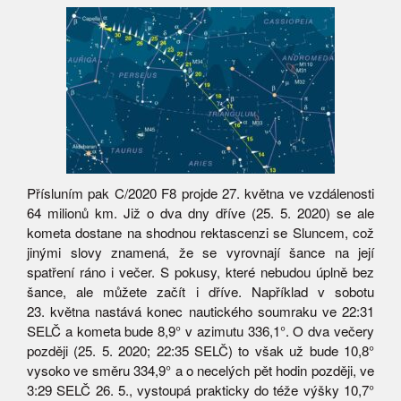
Přísluním pak C/2020 F8 projde 27. května ve vzdálenosti
64 milionů km. Již o dva dny dříve (25. 5. 2020) se ale
kometa dostane na shodnou rektascenzi se Sluncem, což
jinými slovy znamená, že se vyrovnají šance na její
spatření ráno i večer. S pokusy, které nebudou úplně bez
šance, ale můžete začít i dříve. Například v sobotu
23. května nastává konec nautického soumraku ve 22:31
SELČ a kometa bude 8,9° v azimutu 336,1°. O dva večery
později (25. 5. 2020; 22:35 SELČ) to však už bude 10,8°
vysoko ve směru 334,9° a o necelých pět hodin později, ve
3:29 SELČ 26. 5., vystoupá prakticky do téže výšky 10,7°