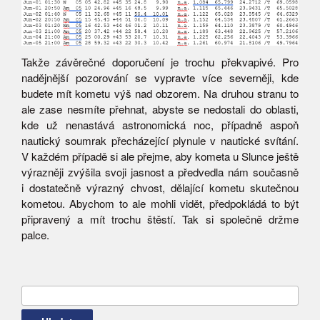
Takže závěrečné doporučení je trochu překvapivé. Pro
nadějnější pozorování se vypravte více severněji, kde
budete mít kometu výš nad obzorem. Na druhou stranu to
ale zase nesmíte přehnat, abyste se nedostali do oblasti,
kde už nenastává astronomická noc, případně aspoň
nautický soumrak přecházející plynule v nautické svítání.
V každém případě si ale přejme, aby kometa u Slunce ještě
výrazněji zvýšila svoji jasnost a předvedla nám současně
i dostatečně výrazný chvost, dělající kometu skutečnou
kometou. Abychom to ale mohli vidět, předpokládá to být
připravený a mít trochu štěstí. Tak si společně držme
palce.
Vyhledávání