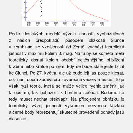
Podle klasických modelů vývoje jasnosti, vycházejících
z našich předpokladů působení blízkosti Slunce
v kombinaci se vzdáleností od Země, vychází teoretická
jasnost v maximu kolem 3. mag. Na tu by se kometa měla
teoreticky dostat kolem období nejtěsnějšího přiblížení
k Zemi nebo krátce po něm, kdy se bude stále ještě blížit
ke Slunci. Po 27. květnu ale už bude její jas pouze klesat,
což není dobrá zpráva pro závěrečné večery měsíce. To je
však ryzí teorie, která se může velice rychle změnit jak
k lepšímu, tak bohužel i k horšímu scénáři. Budeme se
tedy muset nechat překvapit. Na připojeném obrázku je
teoretický vývoj jasnosti vykreslen červenou křivkou
a černé body reprezentují skutečně provedené odhady jasu
vlasatice.