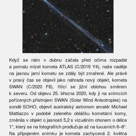
Když se nám v dubnu začala před očima rozpadat
a pomalu mizet kometa ATLAS (C/2019 Y4), naše naděje
na jasnou jarní kometu se zdály být zmařené. Ale právě
v pravý čas se objevil jako náhrada nový objekt, kometa
SWAN (C/2020 F8), řítící se jižní oblohou směrem
k severu. Od objevu 25. března 2020, kdy ji na snímcích
pořízených přístrojem SWAN (Solar Wind Anisotropies) na
sondě SOHO, objevil australský astronom amatér Michael
Mattiazzo v podobě zeleného obláčku kometární komy,
změnila v objekt o jasnosti 5,2 s vizuálním ohonem o délce
1°, který se na fotografiích prodlužuje až na luxusních 6–8°.
Na připojeném snímku je kometa zachycená 2. května