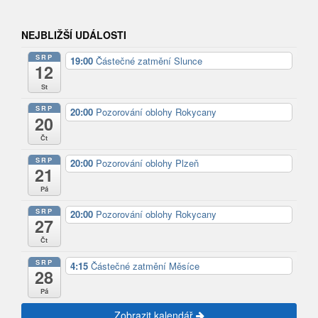
NEJBLIŽŠÍ UDÁLOSTI
SRP
19:00
Částečné zatmění Slunce
12
St
SRP
20:00
Pozorování oblohy Rokycany
20
Čt
SRP
20:00
Pozorování oblohy Plzeň
21
Pá
SRP
20:00
Pozorování oblohy Rokycany
27
Čt
SRP
4:15
Částečné zatmění Měsíce
28
Pá
Zobrazit kalendář