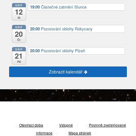
SRP
19:00
Částečné zatmění Slunce
12
St
SRP
20:00
Pozorování oblohy Rokycany
20
Čt
SRP
20:00
Pozorování oblohy Plzeň
21
Pá
Zobrazit kalendář
|
Otevírací doba
|
Vstupné
|
Povinně zveřejňované
informace
|
Mapa stránek
|