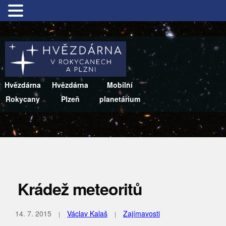
Hvězdárna
Hvězdárna
Mobilní
Rokycany
Plzeň
planetárium
Krádež meteoritů
14. 7. 2015
Václav Kalaš
Zajímavosti