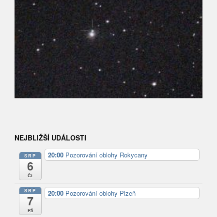
NEJBLIŽŠÍ UDÁLOSTI
20:00
Pozorování oblohy Rokycany
SRP
6
Čt
SRP
20:00
Pozorování oblohy Plzeň
7
Pá