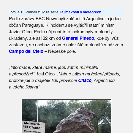
Toto je 13. článek z 32 ze série
Zajímavosti o meteorech
Podle zprávy BBC News byli zatčeni tři Argentinci a jeden
občan Paraguaye. K incidentu se vyjádřil státní ministr
Javier Oteo. Podle něj není jisté, odkud byly meteority
ukradeny, ale asi 32 km od
General Pinedo
, kde byl vůz
zastaven, se nachází známé naleziště meteoritů s názvem
Campo del Cielo
– Nebeské pole.
„Informace, které máme, jsou zatím minimální
a předběžné“
, řekl Oteo
. „Máme zájem na řešení případu,
protože jde o majetek lidu provincie
Chaco
, Argentinců
a všeho lidstva“
.