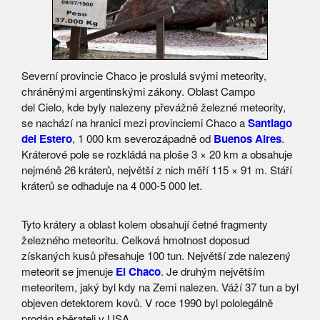
Severní provincie Chaco je proslulá svými meteority,
chráněnými argentinskými zákony. Oblast Campo
del Cielo, kde byly nalezeny převážně železné meteority,
se nachází na hranici mezi provinciemi Chaco a
Santiago
del Estero
, 1 000 km severozápadně od
Buenos Aires
.
Kráterové pole se rozkládá na ploše 3 × 20 km a obsahuje
nejméně 26 kráterů, největší z nich měří 115 × 91 m. Stáří
kráterů se odhaduje na 4 000-5 000 let.
Tyto krátery a oblast kolem obsahují četné fragmenty
železného meteoritu. Celková hmotnost doposud
získaných kusů přesahuje 100 tun. Největší zde nalezený
meteorit se jmenuje
El Chaco
. Je druhým největším
meteoritem, jaký byl kdy na Zemi nalezen. Váží 37 tun a byl
objeven detektorem kovů. V roce 1990 byl pololegálně
prodán sběrateli v USA.