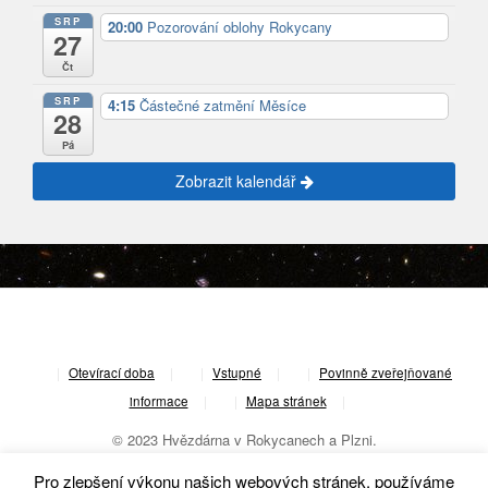
SRP
20:00
Pozorování oblohy Rokycany
27
Čt
SRP
4:15
Částečné zatmění Měsíce
28
Pá
Zobrazit kalendář
|
Otevírací doba
|
Vstupné
|
Povinně zveřejňované
informace
|
Mapa stránek
|
© 2023 Hvězdárna v Rokycanech a Plzni.
Pro zlepšení výkonu našich webových stránek, používáme