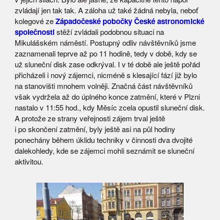
zvládají jen tak tak. A záloha už také žádná nebyla, neboť
kolegové ze
Západočeské pobočky České astronomické
společnosti
stěží zvládali podobnou situaci na
Mikulášském náměstí. Postupný odliv návštěvníků jsme
zaznamenali teprve až po 11 hodině, tedy v době, kdy se
už sluneční disk zase odkrýval. I v té době ale ještě pořád
přicházeli i nový zájemci, nicméně s klesající fází již bylo
na stanovišti mnohem volněji. Značná část návštěvníků
však vydržela až do úplného konce zatmění, které v Plzni
nastalo v 11:55 hod., kdy Měsíc zcela opustil sluneční disk.
A protože ze strany veřejnosti zájem trval ještě
i po skončení zatmění, byly ještě asi na půl hodiny
ponechány během úklidu techniky v činnosti dva dvojité
dalekohledy, kde se zájemci mohli seznámit se sluneční
aktivitou.