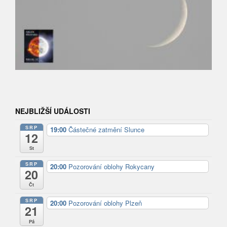
NEJBLIŽŠÍ UDÁLOSTI
SRP
19:00
Částečné zatmění Slunce
12
St
SRP
20:00
Pozorování oblohy Rokycany
20
Čt
SRP
20:00
Pozorování oblohy Plzeň
21
Pá