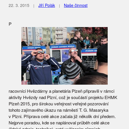
22. 3. 2015
Jiří Polák
Naše činnost
P
racovníci Hvězdárny a planetária Plzeň připravili v rámci
aktivity Hvězdy nad Plzní, což je součástí projektu EHMK
Plzeň 2015, pro širokou veřejnost veřejné pozorování
tohoto zajímavého úkazu na náměstí T. G. Masaryka
v Plzni. Příprava celé akce začala již několik dní předem.
Nejprve poradou, kde se naplánoval průběh celé akce
(lidské zdroje, technika), poté vyřízením různých