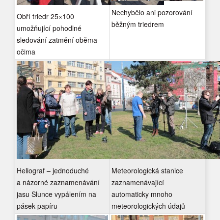
Nechybělo ani pozorování
Obří triedr 25×100
běžným triedrem
umožňující pohodlné
sledování zatmění oběma
očima
Heliograf – jednoduché
Meteorologická stanice
a názorné zaznamenávání
zaznamenávající
jasu Slunce vypálením na
automaticky mnoho
pásek papíru
meteorologických údajů