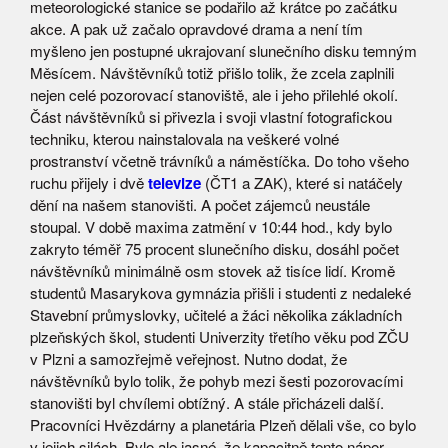
meteorologické stanice se podařilo až krátce po začátku
akce. A pak už začalo opravdové drama a není tím
myšleno jen postupné ukrajovaní slunečního disku temným
Měsícem. Návštěvníků totiž přišlo tolik, že zcela zaplnili
nejen celé pozorovací stanoviště, ale i jeho přilehlé okolí.
Část návštěvníků si přivezla i svoji vlastní fotografickou
techniku, kterou nainstalovala na veškeré volné
prostranství včetně trávníků a náměstíčka. Do toho všeho
ruchu přijely i dvě
televize
(ČT1 a ZAK), které si natáčely
dění na našem stanovišti. A počet zájemců neustále
stoupal. V době maxima zatmění v 10:44 hod., kdy bylo
zakryto téměř 75 procent slunečního disku, dosáhl počet
návštěvníků minimálně osm stovek až tisíce lidí. Kromě
studentů Masarykova gymnázia přišli i studenti z nedaleké
Stavební průmyslovky, učitelé a žáci několika základních
plzeňských škol, studenti Univerzity třetího věku pod ZČU
v Plzni a samozřejmě veřejnost. Nutno dodat, že
návštěvníků bylo tolik, že pohyb mezi šesti pozorovacími
stanovišti byl chvílemi obtížný. A stále přicházeli další.
Pracovníci Hvězdárny a planetária Plzeň dělali vše, co bylo
v jejich silách. Bylo ale jasné, že kapacitně tento nápor