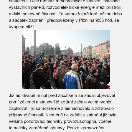
nastavení. Dále montáž meteorologické stanice, instalace
výstavních panelů, rozvod elektrické energie mezi přístroji
a další nezbytné činnosti. To samozřejmě trvá určitou dobu
a začátek zatmění, předpovězený v Plzni na 9:35 hod. se
kvapem blížil.
Již asi dvacet minut před začátkem se začali objevovat
první zájemci a stanoviště se jimi začalo velmi rychle
zaplňovat. To samozřejmě znesnadňovalo a zdržovalo
přípravné činnosti. Nicméně na začátku zatmění již byla
většina pozorovací techniky provozuschopná, včetně
tematicky zaměřené výstavy. Pouze zprovoznění