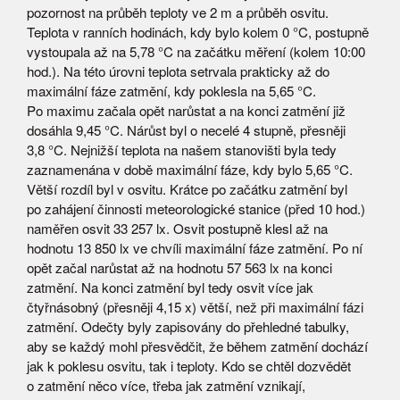
pozornost na průběh teploty ve 2 m a průběh osvitu.
Teplota v ranních hodinách, kdy bylo kolem 0 °C, postupně
vystoupala až na 5,78 °C na začátku měření (kolem 10:00
hod.). Na této úrovni teplota setrvala prakticky až do
maximální fáze zatmění, kdy poklesla na 5,65 °C.
Po maximu začala opět narůstat a na konci zatmění již
dosáhla 9,45 °C. Nárůst byl o necelé 4 stupně, přesněji
3,8 °C. Nejnižší teplota na našem stanovišti byla tedy
zaznamenána v době maximální fáze, kdy bylo 5,65 °C.
Větší rozdíl byl v osvitu. Krátce po začátku zatmění byl
po zahájení činnosti meteorologické stanice (před 10 hod.)
naměřen osvit 33 257 lx. Osvit postupně klesl až na
hodnotu 13 850 lx ve chvíli maximální fáze zatmění. Po ní
opět začal narůstat až na hodnotu 57 563 lx na konci
zatmění. Na konci zatmění byl tedy osvit více jak
čtyřnásobný (přesněji 4,15 x) větší, než při maximální fázi
zatmění. Odečty byly zapisovány do přehledné tabulky,
aby se každý mohl přesvědčit, že během zatmění dochází
jak k poklesu osvitu, tak i teploty. Kdo se chtěl dozvědět
o zatmění něco více, třeba jak zatmění vznikají,