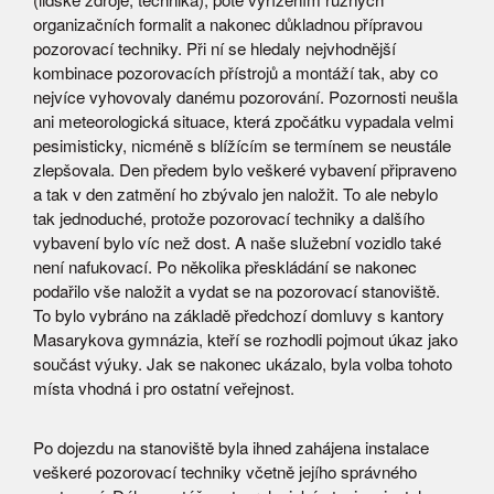
organizačních formalit a nakonec důkladnou přípravou
pozorovací techniky. Při ní se hledaly nejvhodnější
kombinace pozorovacích přístrojů a montáží tak, aby co
nejvíce vyhovovaly danému pozorování. Pozornosti neušla
ani meteorologická situace, která zpočátku vypadala velmi
pesimisticky, nicméně s blížícím se termínem se neustále
zlepšovala. Den předem bylo veškeré vybavení připraveno
a tak v den zatmění ho zbývalo jen naložit. To ale nebylo
tak jednoduché, protože pozorovací techniky a dalšího
vybavení bylo víc než dost. A naše služební vozidlo také
není nafukovací. Po několika přeskládání se nakonec
podařilo vše naložit a vydat se na pozorovací stanoviště.
To bylo vybráno na základě předchozí domluvy s kantory
Masarykova gymnázia, kteří se rozhodli pojmout úkaz jako
součást výuky. Jak se nakonec ukázalo, byla volba tohoto
místa vhodná i pro ostatní veřejnost.
Po dojezdu na stanoviště byla ihned zahájena instalace
veškeré pozorovací techniky včetně jejího správného