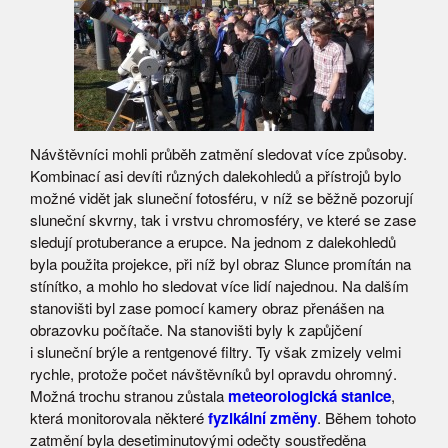
Návštěvníci mohli průběh zatmění sledovat více způsoby.
Kombinací asi devíti různých dalekohledů a přístrojů bylo
možné vidět jak sluneční fotosféru, v níž se běžně pozorují
sluneční skvrny, tak i vrstvu chromosféry, ve které se zase
sledují protuberance a erupce. Na jednom z dalekohledů
byla použita projekce, při níž byl obraz Slunce promítán na
stínítko, a mohlo ho sledovat více lidí najednou. Na dalším
stanovišti byl zase pomocí kamery obraz přenášen na
obrazovku počítače. Na stanovišti byly k zapůjčení
i sluneční brýle a rentgenové filtry. Ty však zmizely velmi
rychle, protože počet návštěvníků byl opravdu ohromný.
Možná trochu stranou zůstala
meteorologická stanice
,
která monitorovala některé
fyzikální změny
. Během tohoto
zatmění byla desetiminutovými odečty soustředěna