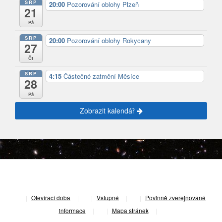
SRP
20:00
Pozorování oblohy Plzeň
21
Pá
SRP
20:00
Pozorování oblohy Rokycany
27
Čt
SRP
4:15
Částečné zatmění Měsíce
28
Pá
Zobrazit kalendář
|
Otevírací doba
|
Vstupné
|
Povinně zveřejňované
informace
|
Mapa stránek
|