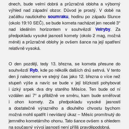
dnech, bude velmi dobrá a průzračná obloha a výborný
výhled nad západní obzor. Důvod je prostý. V době na
začátku nautického
soumraku
, hodinu po západu Slunce
(okolo 19:10 SEČ), se bude kometa nacházet jen necelé 3°
nad ideálním horizontem v souhvězdí
Velryby
. Za
předpokladu vysoké jasnosti komety (okolo 2 mag, možná
méně) a průzračné oblohy je ovšem šance na její spatření
relativně vysoká.
O den později, tedy 13. března, se kometa přesune do
souhvězdí
Ryb
, kde po několik dalších dnů setrvá. V tento
den ji nalezneme ve stejný čas jako 12. března o více než
stupeň výše a navíc se bude v její blízkosti pohybovat
i úzký srpek dva dny starého Měsíce. Ten bude od ní
vzdálen asi 7° a přibližně ve směru, kam bude směřovat
i ohon komety. Za předpokladu vysoké jasnosti
a dostatečně výrazného a dlouhého chvostu bychom
možná mohli spatřit i nevídaný úkaz – Měsíc promítnutý do
jemného kometárního ohonu. Tato šance ovšem s ohledem
na současný vývoj jasnosti není příliš pravděpodobná.