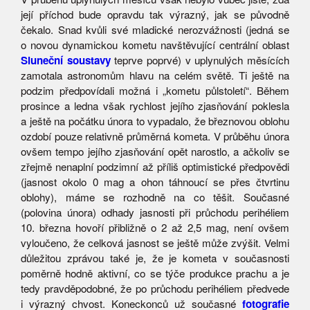
její příchod bude opravdu tak výrazný, jak se původně
čekalo. Snad kvůli své mladické nerozvážnosti (jedná se
o novou dynamickou kometu navštěvující centrální oblast
Sluneční soustavy
teprve poprvé) v uplynulých měsících
zamotala astronomům hlavu na celém světě. Ti ještě na
podzim předpovídali možná i „kometu půlstoletí“. Během
prosince a ledna však rychlost jejího zjasňování poklesla
a ještě na počátku února to vypadalo, že březnovou oblohu
ozdobí pouze relativně průměrná kometa. V průběhu února
ovšem tempo jejího zjasňování opět narostlo, a ačkoliv se
zřejmě nenaplní podzimní až příliš optimistické předpovědi
(jasnost okolo 0 mag a ohon táhnoucí se přes čtvrtinu
oblohy), máme se rozhodně na co těšit. Současné
(polovina února) odhady jasnosti při průchodu perihéliem
10. března hovoří přibližně o 2 až 2,5 mag, není ovšem
vyloučeno, že celková jasnost se ještě může zvýšit. Velmi
důležitou zprávou také je, že je kometa v současnosti
poměrně hodně aktivní, co se týče produkce prachu a je
tedy pravděpodobné, že po průchodu perihéliem předvede
i výrazný chvost. Koneckonců už současné
fotografie