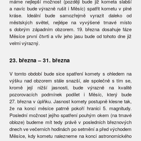
máme nejlepší možnost (později bude již kometa slabší
a navíc bude výrazně rušit i Měsíc) spatřit kometu v plné
kráse. Ideální bude samozřejmě vyrazit daleko od
městských světel, nejlépe na vyvýšené tmavé místo
s dobrým západním obzorem. 19. března dosahuje fáze
Měsíce první čtvrti a vliv jeho jasu bude od tohoto dne již
velmi výrazný.
23. března – 31. března
V tomto období bude sice spatření komety s ohledem na
výšku nad obzorem stále snazší, ale společně s tím se,
kromě její nižší jasnosti, bude výrazně na kvalitě
pozorovacích podmínek podílet i Měsíc, který bude
27. března v úplňku. Jasnost komety postupně klesne tak,
že na konci měsíce patrně pokoří hranici 5. magnitudy.
Poslední možnost jejího spatření pouhým okem (na tmavé
obloze) budeme mít tedy právě v posledních březnových
dnech ve večerních hodinách po setmění a před východem
Měsíce, kdy kometu nalezneme na konci astronomického