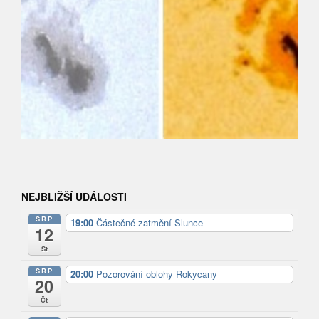
NEJBLIŽŠÍ UDÁLOSTI
SRP
19:00
Částečné zatmění Slunce
12
St
SRP
20:00
Pozorování oblohy Rokycany
20
Čt