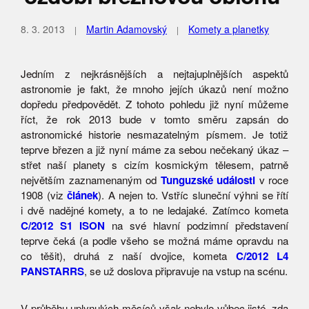
8. 3. 2013
Martin Adamovský
Komety a planetky
Jedním z nejkrásnějších a nejtajuplnějších aspektů
astronomie je fakt, že mnoho jejích úkazů není možno
dopředu předpovědět. Z tohoto pohledu již nyní můžeme
říct, že rok 2013 bude v tomto směru zapsán do
astronomické historie nesmazatelným písmem. Je totiž
teprve březen a již nyní máme za sebou nečekaný úkaz –
střet naší planety s cizím kosmickým tělesem, patrně
největším zaznamenaným od
Tunguzské události
v roce
1908 (viz
článek
). A nejen to. Vstříc sluneční výhni se řítí
i dvě nadějné komety, a to ne ledajaké. Zatímco kometa
C/2012 S1 ISON
na své hlavní podzimní představení
teprve čeká (a podle všeho se možná máme opravdu na
co těšit), druhá z naší dvojice, kometa
C/2012 L4
PANSTARRS
, se už doslova připravuje na vstup na scénu.
V průběhu uplynulých měsíců však nebylo vůbec jisté, zda