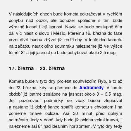
V následujících dnech bude kometa pokračovat v rychlém
pohybu nad obzor, ale bohužel společně s tím bude
výrazně klesat i její jasnost. Navíc se bude postupně čím
dál víc hlásit o slovo i Měsíc, kterému 16. března do fáze
první čtvrti budou zbývat již jen tři dny. V tento den kometu
na začátku nautického soumraku nalezneme již ve výšce
téměř 8° a její jasnost se bude pohybovat okolo 2,5 mag.
17. března – 23. března
Kometa bude v tyto dny prolétat souhvězdím Ryb, a to až
do 22. března, kdy se přesune do
Andromedy
. V tomto
období již patrně zeslábne na jasnost okolo 3 – 3,5 mag.
Její pozorovací podmínky se však budou zlepšovat
a nastane již dobrá šance spatřit kometu s chvostem i na
poměrně tmavé obloze. Asi 30 minut před úplným
setměním, tedy v době, kdy bude již obloha velmi tmavá, ji
nalezneme asi 8° nad ideálním horizontem. V tyto dny tedy