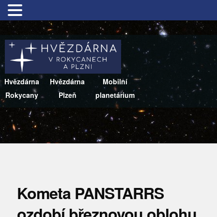
Hvězdárna
Hvězdárna
Mobilní
Rokycany
Plzeň
planetárium
Kometa PANSTARRS
ozdobí březnovou oblohu