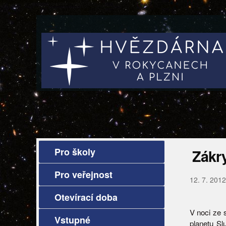
Pro školy
Zákry
Pro veřejnost
12. 7. 2012
Otevírací doba
V noci ze 
Vstupné
planetu Sl