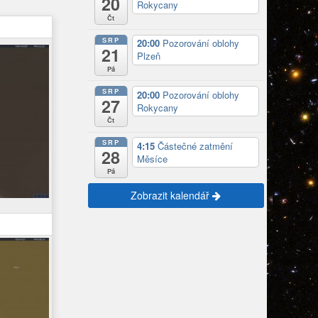
20
Rokycany
Čt
SRP
20:00
Pozorování oblohy
21
Plzeň
Pá
SRP
20:00
Pozorování oblohy
27
Rokycany
Čt
SRP
4:15
Částečné zatmění
28
Měsíce
Pá
Zobrazit kalendář