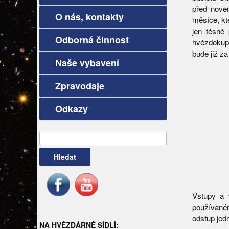
před nove
O nás, kontakty
měsíce, kt
jen těsně
Odborná činnost
hvězdokup
bude již za
Naše vybavení
Zpravodaje
Odkazy
Vyhledávání
Vstupy a 
používaném
odstup jed
NA HVĚZDÁRNĚ SÍDLÍ: