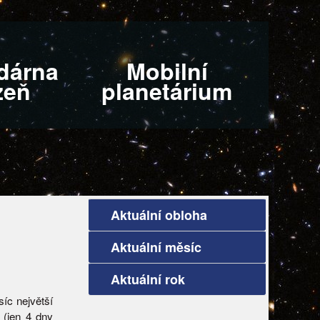
dárna
Mobilní
zeň
planetárium
Aktuální obloha
Aktuální měsíc
Aktuální rok
íc největší
 (jen 4 dny