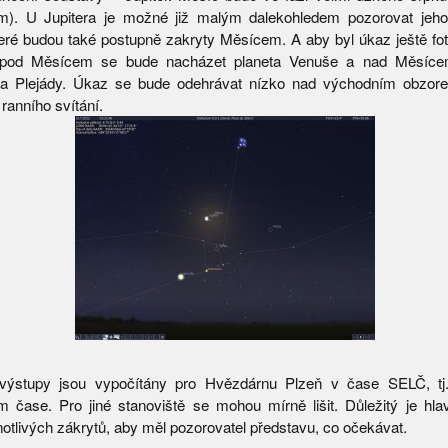
m). U Jupitera je možné již malým dalekohledem pozorovat jeho
eré budou také postupně zakryty Měsícem. A aby byl úkaz ještě foto
 pod Měsícem se bude nacházet planeta Venuše a nad Měsíce
a Plejády. Úkaz se bude odehrávat nízko nad východním obzore
 ranního svítání.
výstupy jsou vypočítány pro Hvězdárnu Plzeň v čase SELČ, tj
 čase. Pro jiné stanoviště se mohou mírně lišit. Důležitý je hl
notlivých zákrytů, aby měl pozorovatel představu, co očekávat.