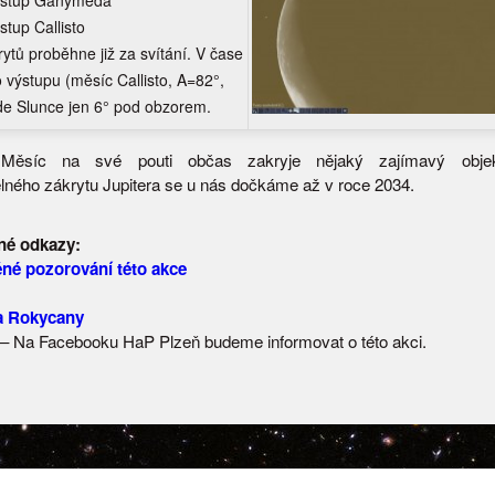
ýstup Ganyméda
stup Callisto
ytů proběhne již za svítání. V čase
 výstupu (měsíc Callisto, A=82°,
e Slunce jen 6° pod obzorem.
 Měsíc na své pouti občas zakryje nějaký zajímavý objek
lného zákrytu Jupitera se u nás dočkáme až v roce 2034.
né odkazy:
né pozorování této akce
a Rokycany
– Na Facebooku HaP Plzeň budeme informovat o této akci.