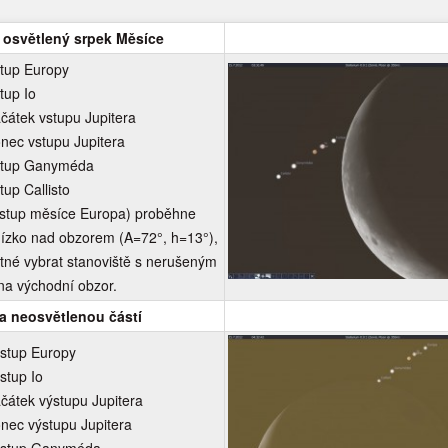
 osvětlený srpek Měsíce
stup Europy
tup Io
čátek vstupu Jupitera
nec vstupu Jupitera
stup Ganyméda
tup Callisto
vstup měsíce Europa) proběhne
ízko nad obzorem (A=72°, h=13°),
utné vybrat stanoviště s nerušeným
na východní obzor.
a neosvětlenou částí
ýstup Europy
stup Io
čátek výstupu Jupitera
nec výstupu Jupitera