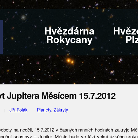
Hvězdárna
Hvěz
Rokycany
Pl
t Jupitera Měsícem 15.7.2012
Jiří Polák
Planety
,
Zákryty
soboty na neděli, 15.7.2012 v časných ranních hodinách zakryje Měs
uneční soustavy – Jupiter. Měsíc bude ve fázi velmi úzkého srpku