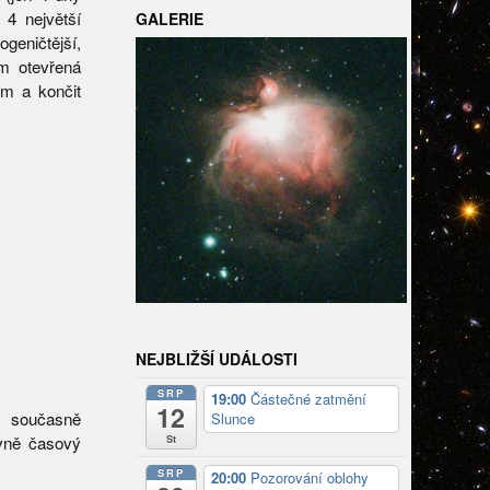
 4 největší
GALERIE
geničtější,
m otevřená
m a končit
NEJBLIŽŠÍ UDÁLOSTI
SRP
19:00
Částečné zatmění
12
. současně
Slunce
St
avně časový
SRP
20:00
Pozorování oblohy