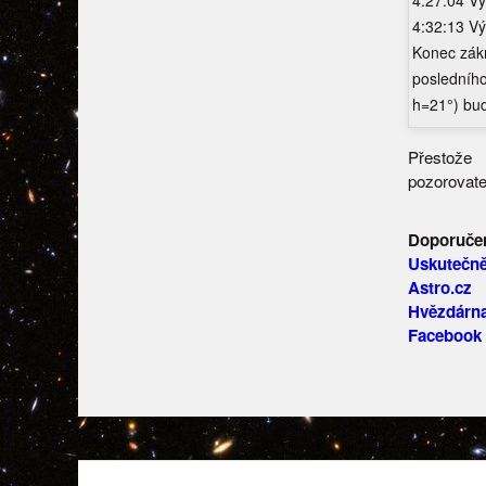
4:27:04 V
4:32:13 Vý
Konec zákr
posledního
h=21°) bud
Přestože
pozorovate
Doporuče
Uskutečně
Astro.cz
Hvězdárn
Facebook