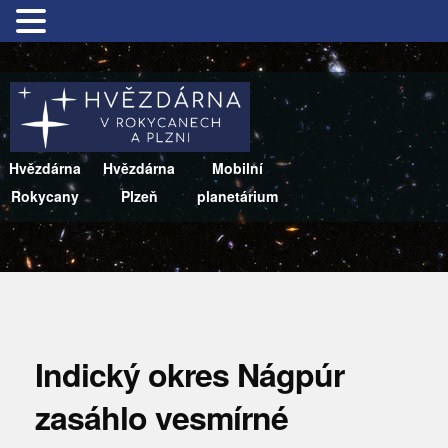
Hvězdárna
Hvězdárna
Mobilní
Rokycany
Plzeň
planetárium
Indický okres Nágpúr
zasáhlo vesmírné