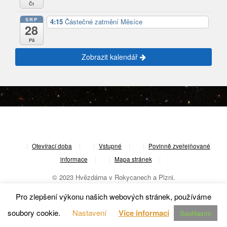
Čt
SRP
4:15
Částečné zatmění Měsíce
28
Pá
Zobrazit kalendář
|
Otevírací doba
|
Vstupné
|
Povinně zveřejňované
informace
|
Mapa stránek
|
© 2023 Hvězdárna v Rokycanech a Plzni.
Pro zlepšení výkonu našich webových stránek, používáme
soubory cookie.
Nastavení
Více informací
Souhlasím