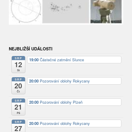
NEJBLIŽŠÍ UDÁLOSTI
SRP
19:00
Částečné zatmění Slunce
12
St
SRP
20:00
Pozorování oblohy Rokycany
20
Čt
SRP
20:00
Pozorování oblohy Plzeň
21
Pá
SRP
20:00
Pozorování oblohy Rokycany
27