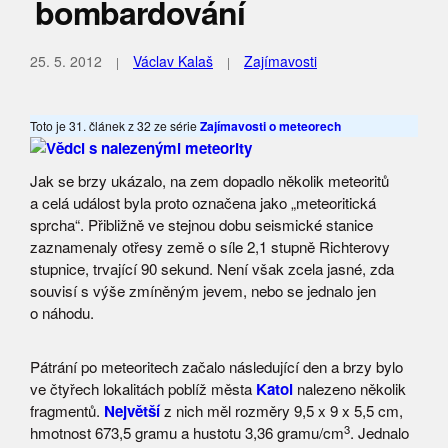
bombardování
25. 5. 2012
Václav Kalaš
Zajímavosti
Toto je 31. článek z 32 ze série
Zajímavosti o meteorech
Jak se brzy ukázalo, na zem dopadlo několik meteoritů
a celá událost byla proto označena jako „meteoritická
sprcha“. Přibližně ve stejnou dobu seismické stanice
zaznamenaly otřesy země o síle 2,1 stupně Richterovy
stupnice, trvající 90 sekund. Není však zcela jasné, zda
souvisí s výše zmíněným jevem, nebo se jednalo jen
o náhodu.
Pátrání po meteoritech začalo následující den a brzy bylo
ve čtyřech lokalitách poblíž města
Katol
nalezeno několik
fragmentů.
Největší
z nich měl rozměry 9,5 x 9 x 5,5 cm,
3
hmotnost 673,5 gramu a hustotu 3,36 gramu/cm
. Jednalo