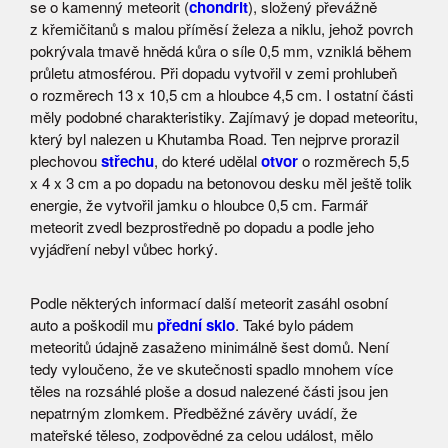
se o kamenný meteorit (
chondrit
), složený převážně
z křemičitanů s malou příměsí železa a niklu, jehož povrch
pokrývala tmavě hnědá kůra o síle 0,5 mm, vzniklá během
průletu atmosférou. Při dopadu vytvořil v zemi prohlubeň
o rozměrech 13 x 10,5 cm a hloubce 4,5 cm. I ostatní části
měly podobné charakteristiky. Zajímavý je dopad meteoritu,
který byl nalezen u Khutamba Road. Ten nejprve prorazil
plechovou
střechu
, do které udělal
otvor
o rozměrech 5,5
x 4 x 3 cm a po dopadu na betonovou desku měl ještě tolik
energie, že vytvořil jamku o hloubce 0,5 cm. Farmář
meteorit zvedl bezprostředně po dopadu a podle jeho
vyjádření nebyl vůbec horký.
Podle některých informací další meteorit zasáhl osobní
auto a poškodil mu
přední sklo
. Také bylo pádem
meteoritů údajně zasaženo minimálně šest domů. Není
tedy vyloučeno, že ve skutečnosti spadlo mnohem více
těles na rozsáhlé ploše a dosud nalezené části jsou jen
nepatrným zlomkem. Předběžné závěry uvádí, že
mateřské těleso, zodpovědné za celou událost, mělo