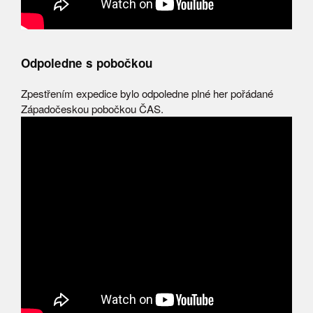
Odpoledne s pobočkou
Zpestřením expedice bylo odpoledne plné her pořádané
Západočeskou pobočkou ČAS.