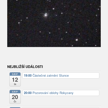
NEJBLIŽŠÍ UDÁLOSTI
SRP
19:00
Částečné zatmění Slunce
12
St
SRP
20:00
Pozorování oblohy Rokycany
20
Čt