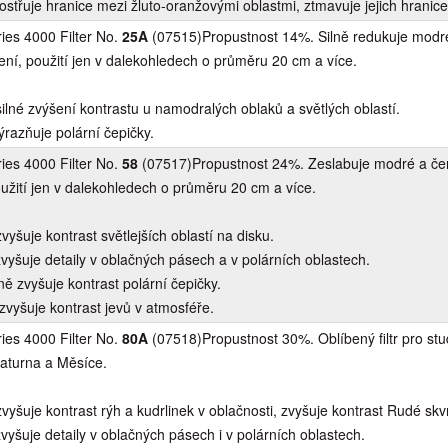
ostřuje hranice mezi žluto-oranžovými oblastmi, ztmavuje jejich hranice
es 4000 Filter No.
25A
(07515)Propustnost 14%. Silně redukuje modr
ení, použití jen v dalekohledech o průměru 20 cm a více.
 silné zvýšení kontrastu u namodralých oblaků a světlých oblastí.
ýrazňuje polární čepičky.
es 4000 Filter No.
58
(07517)Propustnost 24%. Zeslabuje modré a če
oužití jen v dalekohledech o průměru 20 cm a více.
zvyšuje kontrast světlejších oblastí na disku.
zvyšuje detaily v oblačných pásech a v polárních oblastech.
ně zvyšuje kontrast polární čepičky.
zvyšuje kontrast jevů v atmosféře.
es 4000 Filter No.
80A
(07518)Propustnost 30%. Oblíbený filtr pro st
Saturna a Měsíce.
zvyšuje kontrast rýh a kudrlinek v oblačnosti, zvyšuje kontrast Rudé skv
zvyšuje detaily v oblačných pásech i v polárních oblastech.