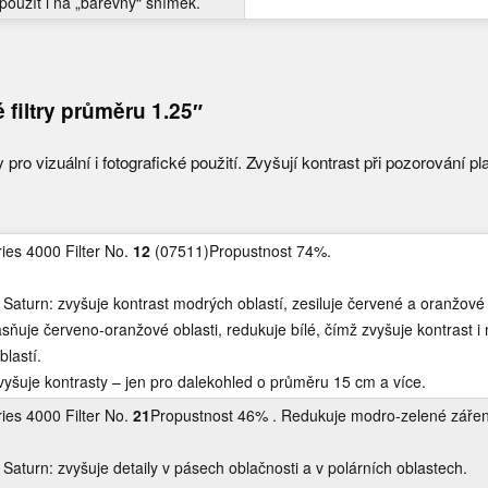
oužít i na „barevný“ snímek.
 filtry průměru 1.25″
pro vizuální i fotografické použití. Zvyšují kontrast při pozorování pl
es 4000 Filter No.
12
(07511)Propustnost 74%.
a Saturn: zvyšuje kontrast modrých oblastí, zesiluje červené a oranžové 
asňuje červeno-oranžové oblasti, redukuje bílé, čímž zvyšuje kontrast i
blastí.
vyšuje kontrasty – jen pro dalekohled o průměru 15 cm a více.
es 4000 Filter No.
21
Propustnost 46% . Redukuje modro-zelené zářen
a Saturn: zvyšuje detaily v pásech oblačnosti a v polárních oblastech.