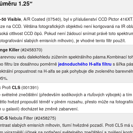
růměru 1.25″
-50 Visible
, A/R Coated (07540), byl v příslušenství CCD Pictor 416XT
uze na CCD. Většina fotografických objektivů není korigovaná na IR obla
oká citlivost CCD čipů. Pokud není žádoucí snímat právě toto spektru
fotografování slabých emisních mlhovin), je vhodné tento filtr použít.
inge Killer
(#2458370)
barevnou vadu dalekohledu zúžením spektrálního pásma.Kombinací toho
o filtru lze dosáhnou poměrně
jednoduchého H-alfa filtru
s šířka pá
ktrální propustnost na H-alfa se pak pohybuje dle zvoleného barevného
95%.
 Profi
CLS
(001391)
 světelné znečištění (především sodíkových a rtuťových výbojek) a tím
ětlo hvězd propouští téměř v plném rozsahu, přesto může na fotografií
 u galaxií) docházet ke změně zabarvení.
C-S
Nebula Filter (#2458275)
ntrast slabých emisních mlhovin, tlumí hvězdné pozadí. Proti CLS má u
m výraznější účinek na potlačení světelného znečištění a zvýšení kontr