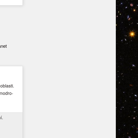
anet
oblasti.
 modro-
í.