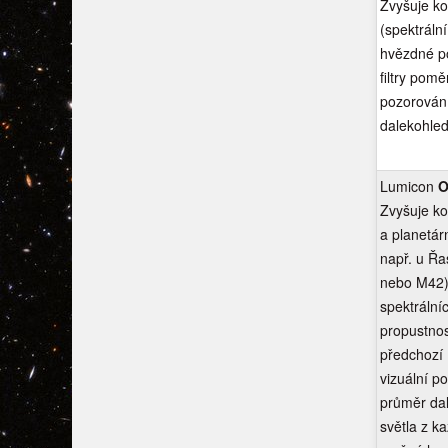
Zvyšuje ko
(spektrální
hvězdné p
filtry pom
pozorování
dalekohled
Lumicon
O
Zvyšuje ko
a planetár
např. u Řa
nebo M42).
spektrální
propustnos
předchozí U
vizuální p
průměr dal
světla z k