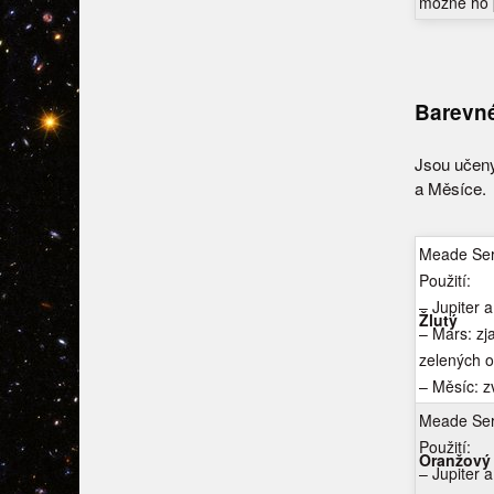
možné ho p
Barevné
Jsou učeny 
a Měsíce.
Meade Seri
Použití:
– Jupiter 
Žlutý
– Mars: zj
zelených o
– Měsíc: z
Meade Seri
Použití:
Oranžový
– Jupiter 