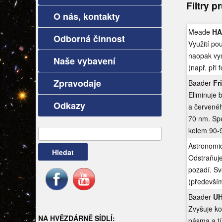
Filtry p
O nás, kontakty
Meade
HA
Odborná činnost
Využití po
naopak vys
Naše vybavení
(např. při 
Zpravodaje
Baader
Fr
Eliminuje 
Odkazy
a červenéh
70 nm. Spe
kolem 90-
Vyhledávání
Astronomic
Odstraňuje
pozadí. Sv
(především
Baader
UH
Zvyšuje ko
NA HVĚZDÁRNĚ SÍDLÍ:
pásma a tí