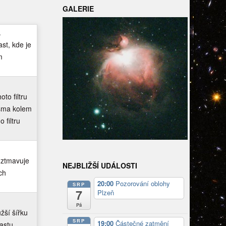
GALERIE
.
st, kde je
m
to filtru
sma kolem
 filtru
 ztmavuje
NEJBLIŽŠÍ UDÁLOSTI
ch
20:00
Pozorování oblohy
SRP
7
Plzeň
Pá
žší šířku
SRP
19:00
Částečné zatmění
astu