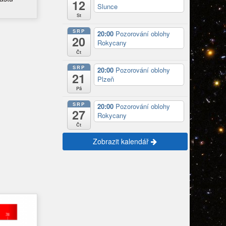
12
Slunce
St
SRP
20:00
Pozorování oblohy
20
Rokycany
Čt
SRP
20:00
Pozorování oblohy
21
Plzeň
Pá
SRP
20:00
Pozorování oblohy
27
Rokycany
Čt
Zobrazit kalendář