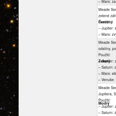
– Mars: za
Meade Seri
zelené zář
Červený
Použití:
– Jupiter:
– Mars: zv
Meade Seri
odstíny, p
Použití:
Zelený
– Jupiter: 
– Saturn: 
– Mars: sil
– Venuše: 
Meade Seri
Jupitera, 
Použití:
Modrý
– Jupiter: 
– Saturn: 