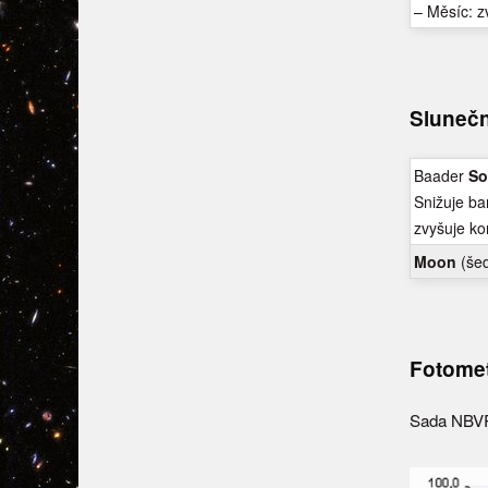
– Měsíc: z
Slunečn
Baader
So
Snižuje ba
zvyšuje kon
Moon
(šed
Fotomet
Sada NBVR 