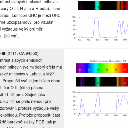
ntrast slabých emisních mlhovin
 čáry O-III, H-alfa a H-beta), tlumí
ozadí. Lumicon UHC je mezi UHC
ěrně úzkopásmový, pro vizuální
 vyžaduje velký průměr
u (30 cm).
-III
(2111, CA 94550)
ntrast slabých emisních
ních mlhovin (velmi dobrý efekt má
sové mlhoviny v Labuti, u M27
 Propouští světlo jen blízko obou
ch čar O-III (šířka pásma
ti 11-15 nm). Stejně jako
HC filtr se příliš nehodí pro
ozorování, protože vyžaduje velký
ekohledu. Protože propouští část
aždé barevné složky RGB, tak je