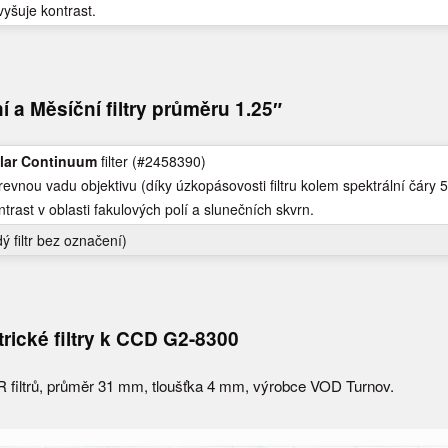
vyšuje kontrast.
í a Měsíční filtry průměru 1.25″
lar Continuum
filter (#2458390)
revnou vadu objektivu (díky úzkopásovosti filtru kolem spektrální čáry
5
trast v oblasti fakulových polí a slunečních skvrn.
ý filtr bez označení)
rické filtry k CCD G2-8300
filtrů, průměr 31 mm, tloušťka 4 mm, výrobce VOD Turnov.