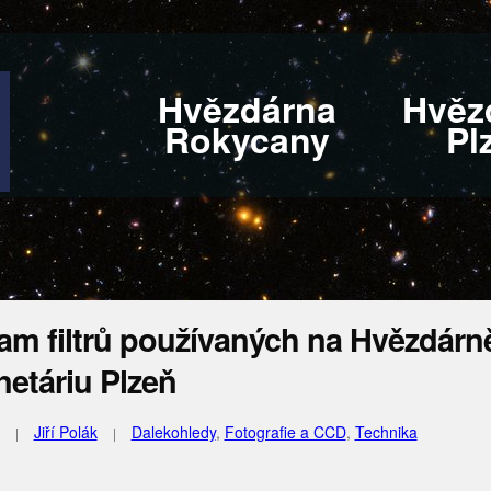
Hvězdárna
Hvěz
Rokycany
Pl
am filtrů používaných na Hvězdárn
netáriu Plzeň
Jiří Polák
Dalekohledy
,
Fotografie a CCD
,
Technika