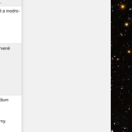
.
é a modro-
rvené
udium
rny.