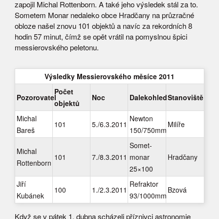
zapojil Michal Rottenborn. A také jeho výsledek stál za to.
Sometem Monar nedaleko obce Hradčany na průzračné
obloze našel znovu 101 objektů a navíc za rekordních 8
hodin 57 minut, čímž se opět vrátil na pomyslnou špici
messierovského peletonu.
Výsledky Messierovského měsíce 2011
Počet
Pozorovatel
Noc
Dalekohled
Stanoviště
objektů
Michal
Newton
101
5./6.3.2011
Milíře
Bareš
150/750mm
Somet-
Michal
101
7./8.3.2011
monar
Hradčany
Rottenborn
25×100
Jiří
Refraktor
100
1./2.3.2011
Bzová
Kubánek
93/1000mm
Když se v pátek 1. dubna scházeli příznivci astronomie