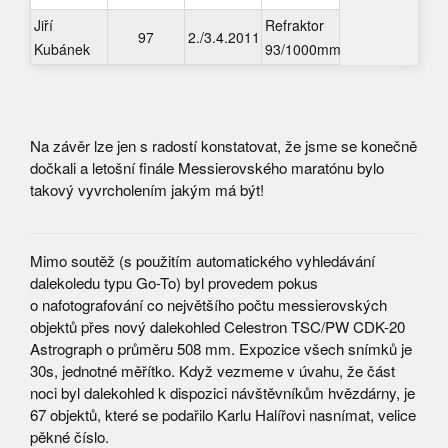
Jiří
Refraktor
97
2./3.4.2011
Kubánek
93/1000mm
Na závěr lze jen s radostí konstatovat, že jsme se konečně
dočkali a letošní finále Messierovského maratónu bylo
takový vyvrcholením jakým má být!
Mimo soutěž (s použitím automatického vyhledávání
dalekoledu typu Go-To) byl provedem pokus
o nafotografování co největšího počtu messierovských
objektů přes nový dalekohled Celestron TSC/PW CDK-20
Astrograph o průměru 508 mm. Expozice všech snímků je
30s, jednotné měřítko. Když vezmeme v úvahu, že část
noci byl dalekohled k dispozici návštěvníkům hvězdárny, je
67 objektů, které se podařilo Karlu Halířovi nasnímat, velice
pěkné číslo.