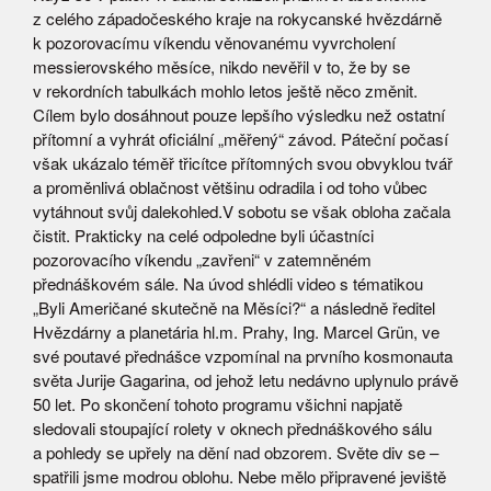
z celého západočeského kraje na rokycanské hvězdárně
k pozorovacímu víkendu věnovanému vyvrcholení
messierovského měsíce, nikdo nevěřil v to, že by se
v rekordních tabulkách mohlo letos ještě něco změnit.
Cílem bylo dosáhnout pouze lepšího výsledku než ostatní
přítomní a vyhrát oficiální „měřený“ závod. Páteční počasí
však ukázalo téměř třicítce přítomných svou obvyklou tvář
a proměnlivá oblačnost většinu odradila i od toho vůbec
vytáhnout svůj dalekohled.V sobotu se však obloha začala
čistit. Prakticky na celé odpoledne byli účastníci
pozorovacího víkendu „zavřeni“ v zatemněném
přednáškovém sále. Na úvod shlédli video s tématikou
„Byli Američané skutečně na Měsíci?“ a následně ředitel
Hvězdárny a planetária hl.m. Prahy, Ing. Marcel Grün, ve
své poutavé přednášce vzpomínal na prvního kosmonauta
světa Jurije Gagarina, od jehož letu nedávno uplynulo právě
50 let. Po skončení tohoto programu všichni napjatě
sledovali stoupající rolety v oknech přednáškového sálu
a pohledy se upřely na dění nad obzorem. Světe div se –
spatřili jsme modrou oblohu. Nebe mělo připravené jeviště