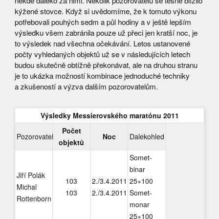
někde daleko za nimi. Několik pozorovatelů se těsně blížilo
kýžené stovce. Když si uvědomíme, že k tomuto výkonu
potřebovali pouhých sedm a půl hodiny a v ještě lepším
výsledku všem zabránila pouze už přeci jen kratší noc, je
to výsledek nad všechna očekávání. Letos ustanovené
počty vyhledaných objektů už se v následujících letech
budou skutečně obtížně překonávat, ale na druhou stranu
je to ukázka možností kombinace jednoduché techniky
a zkušeností a výzva dalším pozorovatelům.
Výsledky Messierovského maratónu 2011
Počet
Pozorovatel
Noc
Dalekohled
objektů
Somet-
binar
Jiří Polák
103
2./3.4.2011
25×100
Michal
103
2./3.4.2011
Somet-
Rottenborn
monar
25×100