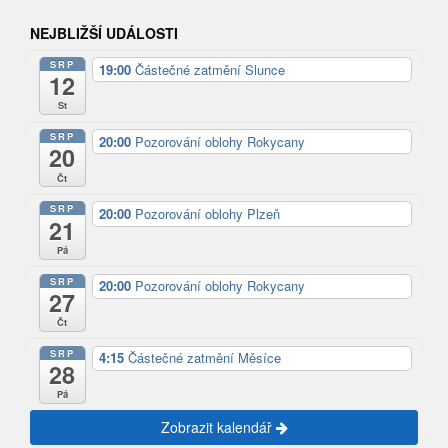
NEJBLIŽŠÍ UDÁLOSTI
SRP
19:00
Částečné zatmění Slunce
12
St
SRP
20:00
Pozorování oblohy Rokycany
20
Čt
SRP
20:00
Pozorování oblohy Plzeň
21
Pá
SRP
20:00
Pozorování oblohy Rokycany
27
Čt
SRP
4:15
Částečné zatmění Měsíce
28
Pá
Zobrazit kalendář