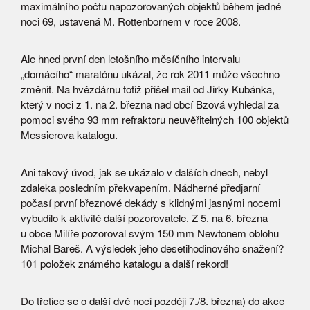
maximálního počtu napozorovaných objektů během jedné
noci 69, ustavená M. Rottenbornem v roce 2008.
Ale hned první den letošního měsíčního intervalu
„domácího“ maratónu ukázal, že rok 2011 může všechno
změnit. Na hvězdárnu totiž přišel mail od Jirky Kubánka,
který v noci z 1. na 2. března nad obcí Bzová vyhledal za
pomoci svého 93 mm refraktoru neuvěřitelných 100 objektů
Messierova katalogu.
Ani takový úvod, jak se ukázalo v dalších dnech, nebyl
zdaleka posledním překvapením. Nádherné předjarní
počasí první březnové dekády s klidnými jasnými nocemi
vybudilo k aktivitě další pozorovatele. Z 5. na 6. března
u obce Milíře pozoroval svým 150 mm Newtonem oblohu
Michal Bareš. A výsledek jeho desetihodinového snažení?
101 položek známého katalogu a další rekord!
Do třetice se o další dvě noci později 7./8. března) do akce