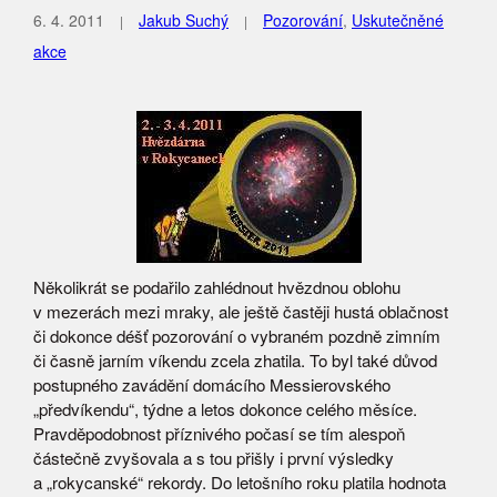
6. 4. 2011
Jakub Suchý
Pozorování
,
Uskutečněné
akce
Několikrát se podařilo zahlédnout hvězdnou oblohu
v mezerách mezi mraky, ale ještě častěji hustá oblačnost
či dokonce déšť pozorování o vybraném pozdně zimním
či časně jarním víkendu zcela zhatila. To byl také důvod
postupného zavádění domácího Messierovského
„předvíkendu“, týdne a letos dokonce celého měsíce.
Pravděpodobnost příznivého počasí se tím alespoň
částečně zvyšovala a s tou přišly i první výsledky
a „rokycanské“ rekordy. Do letošního roku platila hodnota