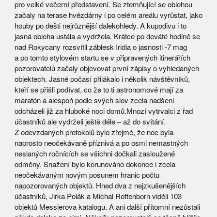
pro velké večerní představení. Se ztemňující se oblohou
začaly na terase hvězdárny i po celém areálu vyrůstat, jako
houby po dešti nejrůznější dalekohledy. A kupodivu i to
jasná obloha ustála a vydržela. Krátce po deváté hodině se
nad Rokycany rozsvítil záblesk Iridia o jasnosti -7 mag
a po tomto stylovém startu se v připravených itinerářích
pozorovatelů začaly objevovat první zápisy o vyhledaných
objektech. Jasné počasí přilákalo i několik návštěvníků,
kteří se přišli podívat, co že to ti astronomové mají za
maratón a alespoň podle svých slov zcela nadšeni
odcházeli již za hluboké noci domů.Mnozí vytrvalci z řad
účastníků ale vydrželi ještě déle – až do svítání.
Z odevzdaných protokolů bylo zřejmé, že noc byla
naprosto neočekávaně příznivá a po osmi nemastných
neslaných ročnících se všichni dočkali zasloužené
odměny. Snažení bylo korunováno dokonce i zcela
neočekávaným novým posunem hranic počtu
napozorovaných objektů. Hned dva z nejzkušenějších
účastníků, Jirka Polák a Michal Rottenborn viděli 103
objektů Messierova katalogu. A ani další přítomní nezůstali