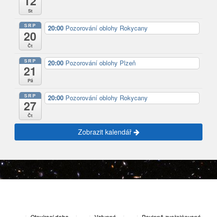
12
St
SRP
20:00
Pozorování oblohy Rokycany
20
Čt
SRP
20:00
Pozorování oblohy Plzeň
21
Pá
SRP
20:00
Pozorování oblohy Rokycany
27
Čt
Zobrazit kalendář
|
Otevírací doba
|
Vstupné
|
Povinně zveřejňované