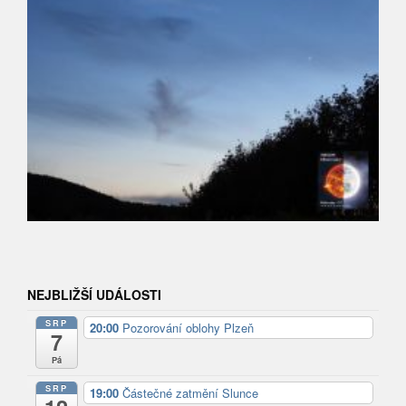
NEJBLIŽŠÍ UDÁLOSTI
SRP
20:00
Pozorování oblohy Plzeň
7
Pá
SRP
19:00
Částečné zatmění Slunce