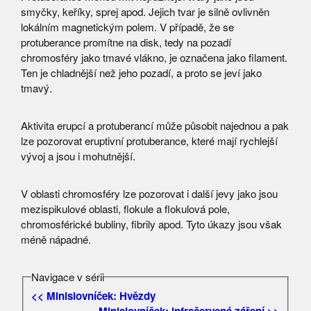
smyčky, keříky, sprej apod. Jejich tvar je silně ovlivněn
lokálním magnetickým polem. V případě, že se
protuberance promítne na disk, tedy na pozadí
chromosféry jako tmavé vlákno, je označena jako filament.
Ten je chladnější než jeho pozadí, a proto se jeví jako
tmavý.
Aktivita erupcí a protuberancí může působit najednou a pak
lze pozorovat eruptivní protuberance, které mají rychlejší
vývoj a jsou i mohutnější.
V oblasti chromosféry lze pozorovat i další jevy jako jsou
mezispikulové oblasti, flokule a flokulová pole,
chromosférické bubliny, fibrily apod. Tyto úkazy jsou však
méně nápadné.
Navigace v sérii
<< Minislovníček: Hvězdy