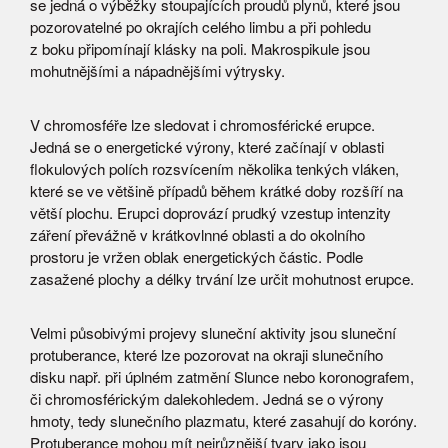
se jedná o výběžky stoupajících proudů plynů, které jsou
pozorovatelné po okrajích celého limbu a při pohledu
z boku připomínají klásky na poli. Makrospikule jsou
mohutnějšími a nápadnějšími výtrysky.
V chromosféře lze sledovat i chromosférické erupce.
Jedná se o energetické výrony, které začínají v oblasti
flokulových polích rozsvícením několika tenkých vláken,
které se ve většině případů během krátké doby rozšíří na
větší plochu. Erupci doprovází prudký vzestup intenzity
záření převážně v krátkovlnné oblasti a do okolního
prostoru je vržen oblak energetických částic. Podle
zasažené plochy a délky trvání lze určit mohutnost erupce.
Velmi působivými projevy sluneční aktivity jsou sluneční
protuberance, které lze pozorovat na okraji slunečního
disku např. při úplném zatmění Slunce nebo koronografem,
či chromosférickým dalekohledem. Jedná se o výrony
hmoty, tedy slunečního plazmatu, které zasahují do koróny.
Protuberance mohou mít nejrůznější tvary jako jsou