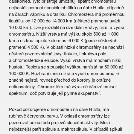
dalekohled. Tyto přístroje umožňují spatřit chromosféru
nejčastěji pomocí speciálních filtrů na čáře H alfa, případně
na čárách vápníku a draslíku. Chromosféra má proměnnou
tloušťku od 12 000 do 14 000 km (některé prameny uvádí
10 000 km). Lze ji rozdělit na dvě další vrstvy, nižší a vyšší
chromosféru. Nižší vrstva má výšku okolo 500 až 1 000
km a nízkou teplotu kolem asi 6 000 K (podle některých
pramenů 4 300 K). V oblasti nízké chromosféry se nachází
některé pozorovatelné jevy: flokule, flokulová pole
a chromosférické erupce. Vyšší vrstva má mnohem nižší
hustotu. Teplota se stoupající výškou narůstá na 50 000 až
100 000 K. Rozhraní mezi nižší a vyšší chromosférou je
značně nejisté, rovněž přechod do koróny je obtížně
definovatelný. Chromosféra má výrazné čárové emisní
spektrum, což potvrzuje její plynné skupenství.
Pokud pozorujeme chromosféru na čáře H alfa, má
rubínově červenou barvu. V oblasti chromosféry lze
pozorovat celou řadu projevů sluneční aktivity. Mezi
nejběžnější patří spikule a makrospikule. V případě spikulí