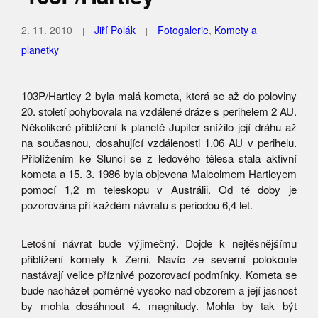
2. 11. 2010
Jiří Polák
Fotogalerie
,
Komety a
planetky
103P/Hartley 2 byla malá kometa, která se až do poloviny
20. století pohybovala na vzdálené dráze s perihelem 2 AU.
Několikeré přiblížení k planetě Jupiter snížilo její dráhu až
na současnou, dosahující vzdálenosti 1,06 AU v perihelu.
Přiblížením ke Slunci se z ledového tělesa stala aktivní
kometa a 15. 3. 1986 byla objevena Malcolmem Hartleyem
pomocí 1,2 m teleskopu v Austrálii. Od té doby je
pozorována při každém návratu s periodou 6,4 let.
Letošní návrat bude výjimečný. Dojde k nejtěsnějšímu
přiblížení komety k Zemi. Navíc ze severní polokoule
nastávají velice příznivé pozorovací podmínky. Kometa se
bude nacházet poměrně vysoko nad obzorem a její jasnost
by mohla dosáhnout 4. magnitudy. Mohla by tak být