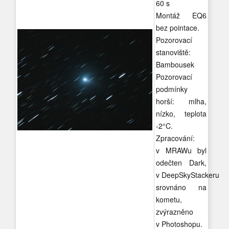
60 s
Montáž EQ6
bez pointace.
Pozorovací
stanoviště:
Bambousek
Pozorovací
podmínky
horší: mlha,
nízko, teplota
-2°C.
Zpracování:
v MRAWu byl
odečten Dark,
v DeepSkyStackeru
srovnáno na
kometu,
zvýrazněno
v Photoshopu.