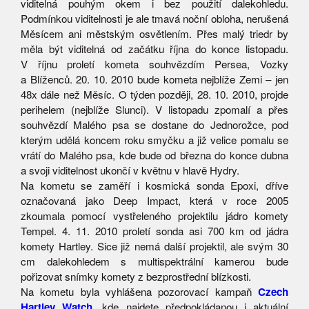
viditelná pouhým okem i bez použití dalekohledu.
Podmínkou viditelnosti je ale tmavá noční obloha, nerušená
Měsícem ani městským osvětlením. Přes malý triedr by
měla být viditelná od začátku října do konce listopadu.
V říjnu proletí kometa souhvězdím Persea, Vozky
a Blíženců. 20. 10. 2010 bude kometa nejblíže Zemi – jen
48x dále než Měsíc. O týden později, 28. 10. 2010, projde
perihelem (nejblíže Slunci). V listopadu zpomalí a přes
souhvězdí Malého psa se dostane do Jednorožce, pod
kterým udělá koncem roku smyčku a již velice pomalu se
vrátí do Malého psa, kde bude od března do konce dubna
a svoji viditelnost ukončí v květnu v hlavě Hydry.
Na kometu se zaměří i kosmická sonda Epoxi, dříve
označovaná jako Deep Impact, která v roce 2005
zkoumala pomocí vystřeleného projektilu jádro komety
Tempel. 4. 11. 2010 proletí sonda asi 700 km od jádra
komety Hartley. Sice již nemá další projektil, ale svým 30
cm dalekohledem s multispektrální kamerou bude
pořizovat snímky komety z bezprostřední blízkosti.
Na kometu byla vyhlášena pozorovací kampaň
Czech
Hartley Watch
, kde najdete předpokládanou i aktuální