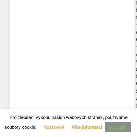
f
Pro zlepšení výkonu našich webových stránek, používáme
soubory cookie.
Nastavení
Více informací
Souhlasím