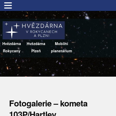
Hvězdárna
Hvězdárna
Mobilní
Rokycany
Plzeň
planetárium
Fotogalerie – kometa
103P/Hartley