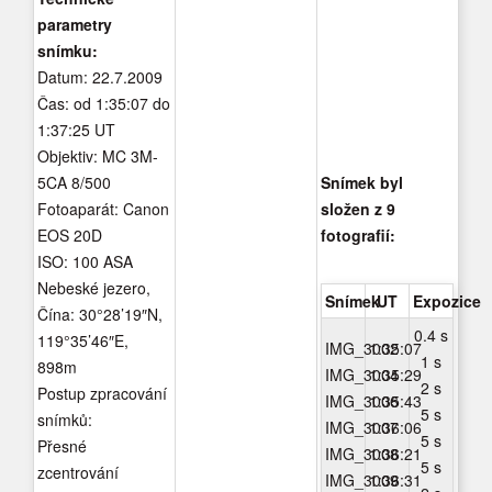
parametry
snímku:
Datum: 22.7.2009
Čas: od 1:35:07 do
1:37:25 UT
Objektiv: MC 3M-
5CA 8/500
Snímek byl
Fotoaparát: Canon
složen z 9
EOS 20D
fotografií:
ISO: 100 ASA
Nebeské jezero,
Snímek
UT
Expozice
Čína: 30°28’19″N,
0.4 s
119°35’46″E,
IMG_3002
1:35:07
1 s
898m
IMG_3004
1:35:29
2 s
Postup zpracování
IMG_3006
1:35:43
5 s
snímků:
IMG_3007
1:36:06
5 s
Přesné
IMG_3008
1:36:21
5 s
zcentrování
IMG_3009
1:36:31