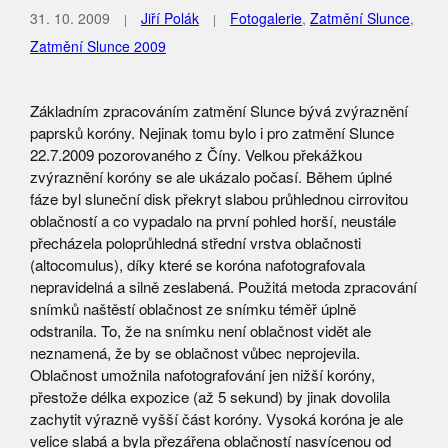
31. 10. 2009
Jiří Polák
Fotogalerie
,
Zatmění Slunce
,
Zatmění Slunce 2009
Základním zpracováním zatmění Slunce bývá zvýraznění
paprsků koróny. Nejinak tomu bylo i pro zatmění Slunce
22.7.2009 pozorovaného z Číny. Velkou překážkou
zvýraznění koróny se ale ukázalo počasí. Během úplné
fáze byl sluneční disk překryt slabou průhlednou cirrovitou
oblačností a co vypadalo na první pohled horší, neustále
přecházela poloprůhledná střední vrstva oblačnosti
(altocomulus), díky které se koróna nafotografovala
nepravidelná a silně zeslabená. Použitá metoda zpracování
snímků naštěstí oblačnost ze snímku téměř úplně
odstranila. To, že na snímku není oblačnost vidět ale
neznamená, že by se oblačnost vůbec neprojevila.
Oblačnost umožnila nafotografování jen nižší koróny,
přestože délka expozice (až 5 sekund) by jinak dovolila
zachytit výrazně vyšší část koróny. Vysoká koróna je ale
velice slabá a byla přezářena oblačností nasvícenou od