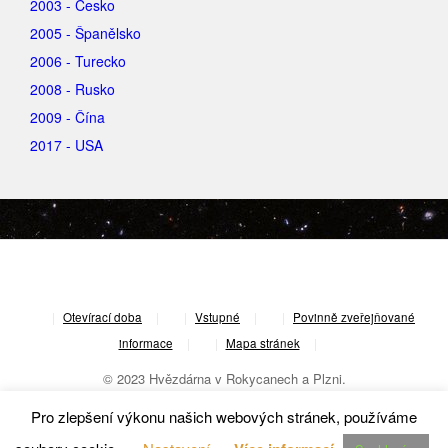
2003 - Česko
2005 - Španělsko
2006 - Turecko
2008 - Rusko
2009 - Čína
2017 - USA
|
Otevírací doba
|
Vstupné
|
Povinně zveřejňované
informace
|
Mapa stránek
|
© 2023 Hvězdárna v Rokycanech a Plzni.
Pro zlepšení výkonu našich webových stránek, používáme