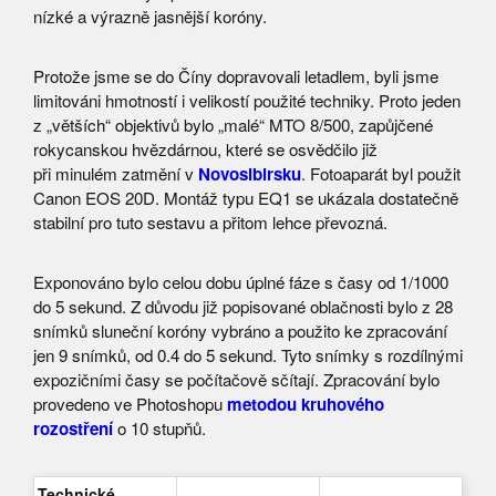
nízké a výrazně jasnější koróny.
Protože jsme se do Číny dopravovali letadlem, byli jsme
limitováni hmotností i velikostí použité techniky. Proto jeden
z „větších“ objektivů bylo „malé“ MTO 8/500, zapůjčené
rokycanskou hvězdárnou, které se osvědčilo již
při minulém zatmění v
Novosibirsku
. Fotoaparát byl použit
Canon EOS 20D. Montáž typu EQ1 se ukázala dostatečně
stabilní pro tuto sestavu a přitom lehce převozná.
Exponováno bylo celou dobu úplné fáze s časy od 1/1000
do 5 sekund. Z důvodu již popisované oblačnosti bylo z 28
snímků sluneční koróny vybráno a použito ke zpracování
jen 9 snímků, od 0.4 do 5 sekund. Tyto snímky s rozdílnými
expozičními časy se počítačově sčítají. Zpracování bylo
provedeno ve Photoshopu
metodou kruhového
rozostření
o 10 stupňů.
Technické