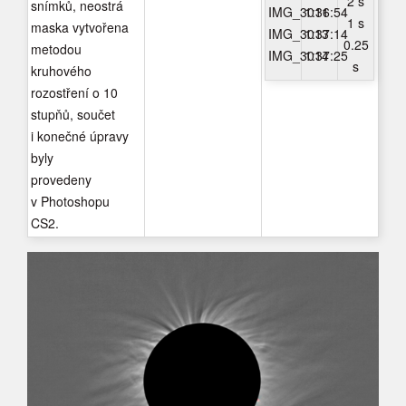
2 s
snímků, neostrá
IMG_3011
1:36:54
1 s
maska vytvořena
IMG_3013
1:37:14
0.25
metodou
IMG_3014
1:37:25
s
kruhového
rozostření o 10
stupňů, součet
i konečné úpravy
byly
provedeny
v Photoshopu
CS2.