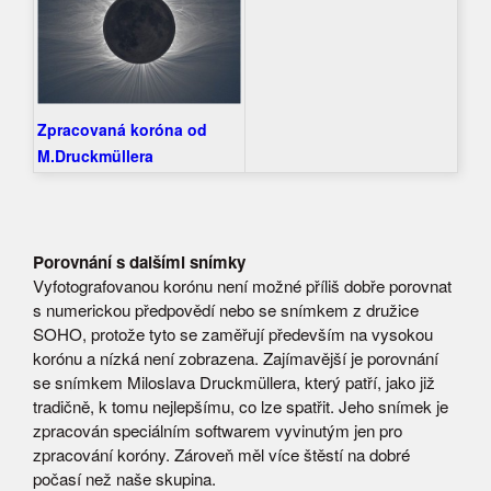
Zpracovaná koróna od
M.Druckmüllera
Porovnání s dalšími snímky
Vyfotografovanou korónu není možné příliš dobře porovnat
s numerickou předpovědí nebo se snímkem z družice
SOHO, protože tyto se zaměřují především na vysokou
korónu a nízká není zobrazena. Zajímavější je porovnání
se snímkem Miloslava Druckmüllera, který patří, jako již
tradičně, k tomu nejlepšímu, co lze spatřit. Jeho snímek je
zpracován speciálním softwarem vyvinutým jen pro
zpracování koróny. Zároveň měl více štěstí na dobré
počasí než naše skupina.