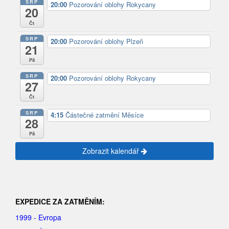
SRP
20:00
Pozorování oblohy Rokycany
20
Čt
SRP
20:00
Pozorování oblohy Plzeň
21
Pá
SRP
20:00
Pozorování oblohy Rokycany
27
Čt
SRP
4:15
Částečné zatmění Měsíce
28
Pá
Zobrazit kalendář
EXPEDICE ZA ZATMĚNÍM:
1999 - Evropa