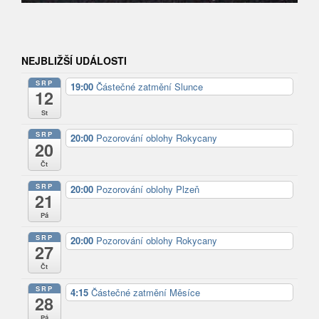
NEJBLIŽŠÍ UDÁLOSTI
SRP
19:00
Částečné zatmění Slunce
12
St
SRP
20:00
Pozorování oblohy Rokycany
20
Čt
SRP
20:00
Pozorování oblohy Plzeň
21
Pá
SRP
20:00
Pozorování oblohy Rokycany
27
Čt
SRP
4:15
Částečné zatmění Měsíce
28
Pá