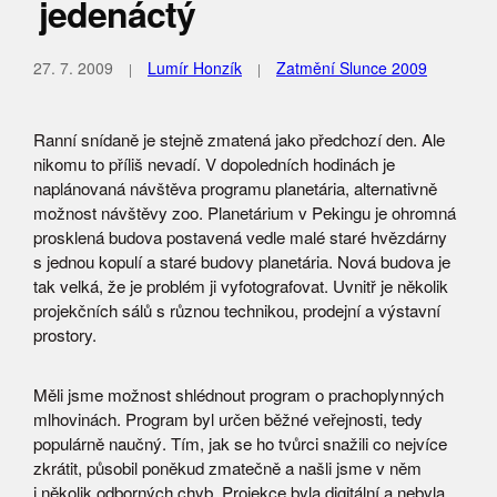
jedenáctý
27. 7. 2009
Lumír Honzík
Zatmění Slunce 2009
Ranní snídaně je stejně zmatená jako předchozí den. Ale
nikomu to příliš nevadí. V dopoledních hodinách je
naplánovaná návštěva programu planetária, alternativně
možnost návštěvy zoo. Planetárium v Pekingu je ohromná
prosklená budova postavená vedle malé staré hvězdárny
s jednou kopulí a staré budovy planetária. Nová budova je
tak velká, že je problém ji vyfotografovat. Uvnitř je několik
projekčních sálů s různou technikou, prodejní a výstavní
prostory.
Měli jsme možnost shlédnout program o prachoplynných
mlhovinách. Program byl určen běžné veřejnosti, tedy
populárně naučný. Tím, jak se ho tvůrci snažili co nejvíce
zkrátit, působil poněkud zmatečně a našli jsme v něm
i několik odborných chyb. Projekce byla digitální a nebyla