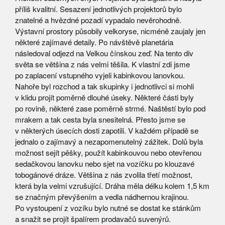
příliš kvalitní. Sesazení jednotlivých projektorů bylo
znatelné a hvězdné pozadí vypadalo nevěrohodně.
Výstavní prostory působily velkoryse, nicméně zaujaly jen
některé zajímavé detaily. Po návštěvě planetária
následoval odjezd na Velkou čínskou zeď. Na tento div
světa se většina z nás velmi těšila. K vlastní zdi jsme
po zaplacení vstupného vyjeli kabinkovou lanovkou.
Nahoře byl rozchod a tak skupinky i jednotlivci si mohli
v klidu projít poměrně dlouhé úseky. Některé části byly
po rovině, některé zase poměrně strmé. Naštěstí bylo pod
mrakem a tak cesta byla snesitelná. Přesto jsme se
v některých úsecích dosti zapotili. V každém případě se
jednalo o zajímavý a nezapomenutelný zážitek. Dolů byla
možnost sejít pěšky, použít kabinkouvou nebo otevřenou
sedačkovou lanovku nebo sjet na vozíčku po klouzavé
tobogánové dráze. Většina z nás zvolila třetí možnost,
která byla velmi vzrušující. Dráha měla délku kolem 1,5 km
se značným převýšením a vedla nádhernou krajinou.
Po vystoupení z vozíku bylo nutné se dostat ke stánkům
a snažit se projít špalírem prodavačů suvenýrů.