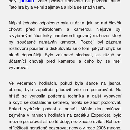
celý „
poklad
“ zase pečlivě schováte na původní místo.
Tato hra byla velmi zajímavá a líbila se snad všem.
Náplní jednoho odpoledne byla ukázka, jak se má člověk
chovat před mikrofonem a kamerou. Nejprve byl
s vybranými účastníky namluven fingovaný rozhovor, který
byl současně nahráván kamerou. Později byl záznam
rozhovoru pouštěn a diskutovalo se o tom, jakých chyb se
aktéři dopouštějí. Bylo zajímavé sledovat, jak různě se
účastníci chovají před kamerou a čeho by se měli
vyvarovat.
Ve večerních hodinách, pokud byla šance na jasnou
oblohu, bylo zapotřebí připravit vše na pozorování. Na
hřiště se vynosila potřebná technika a další vybavení
a když se dostatečně setmělo, mohlo se začít pozorovat.
Pokud vydrželo počasí a nerušil Měsíc (ten oslňoval
zejména v ranních hodinách na začátku Expedice), bylo
možné pozorovat až do té doby, než začalo svítat. Bohužel
příležitostí nerušeně pozorovat nebylo v roce 2006 mnoho.