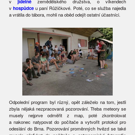
v
jídelně
zemědělského družstva, o víkendech
v
hospůdce
u paní Růžičkové. Poté, co se služba najedla
a vrátila do tábora, mohli na oběd odejít ostatní účastníci.
Odpolední program byl různý, opět záleželo na tom, jestli
zbyla nějaká nezpracovaná pozorování. Třeba meteory se
musely nejprve odměřit z map, poté zkontrolovat
a nakonec natypovat do počítače a vytvořit protokol pro
odeslání do Brna. Pozorování proměnných hvězd se také