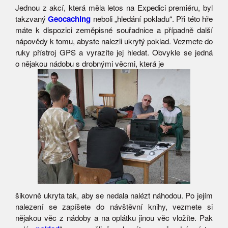
Jednou z akcí, která měla letos na Expedici premiéru, byl
takzvaný
Geocaching
neboli „hledání pokladu“. Při této hře
máte k dispozici zeměpisné souřadnice a případně další
nápovědy k tomu, abyste nalezli ukrytý poklad. Vezmete do
ruky přístroj GPS a vyrazíte jej hledat. Obvykle se jedná
o nějakou nádobu s drobnými věcmi, která je
šikovně ukryta tak, aby se nedala nalézt náhodou. Po jejím
nalezení se zapíšete do návštěvní knihy, vezmete si
nějakou věc z nádoby a na oplátku jinou věc vložíte. Pak