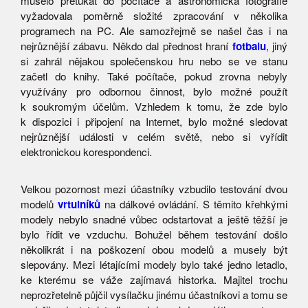
muselo přeťukat do počítače a astronomická fotografie
vyžadovala poměrně složité zpracování v několika
programech na PC. Ale samozřejmě se našel čas i na
nejrůznější zábavu. Někdo dal přednost hraní
fotbalu
, jiný
si zahrál nějakou společenskou hru nebo se ve stanu
začetl do knihy. Také počítače, pokud zrovna nebyly
využívány pro odbornou činnost, bylo možné použít
k soukromým účelům. Vzhledem k tomu, že zde bylo
k dispozici i připojení na Internet, bylo možné sledovat
nejrůznější události v celém světě, nebo si vyřídit
elektronickou korespondenci.
Velkou pozornost mezi účastníky vzbudilo testování dvou
modelů
vrtulníků
na dálkové ovládání. S těmito křehkými
modely nebylo snadné vůbec odstartovat a ještě těžší je
bylo řídit ve vzduchu. Bohužel během testování došlo
několikrát i na poškození obou modelů a musely být
slepovány. Mezi létajícími modely bylo také jedno letadlo,
ke kterému se váže zajímavá historka. Majitel trochu
neprozřetelně půjčil vysílačku jinému účastníkovi a tomu se