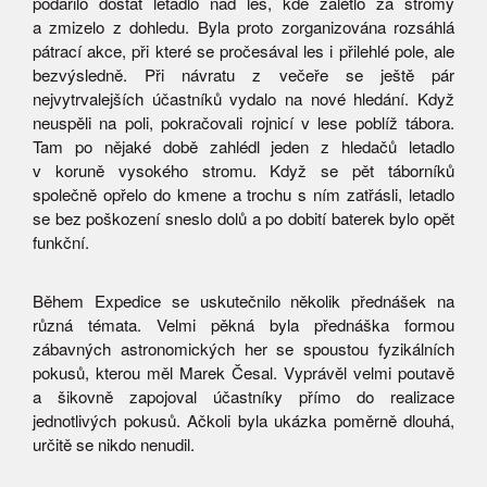
podařilo dostat letadlo nad les, kde zalétlo za stromy
a zmizelo z dohledu. Byla proto zorganizována rozsáhlá
pátrací akce, při které se pročesával les i přilehlé pole, ale
bezvýsledně. Při návratu z večeře se ještě pár
nejvytrvalejších účastníků vydalo na nové hledání. Když
neuspěli na poli, pokračovali rojnicí v lese poblíž tábora.
Tam po nějaké době zahlédl jeden z hledačů letadlo
v koruně vysokého stromu. Když se pět táborníků
společně opřelo do kmene a trochu s ním zatřásli, letadlo
se bez poškození sneslo dolů a po dobití baterek bylo opět
funkční.
Během Expedice se uskutečnilo několik přednášek na
různá témata. Velmi pěkná byla přednáška formou
zábavných astronomických her se spoustou fyzikálních
pokusů, kterou měl Marek Česal. Vyprávěl velmi poutavě
a šikovně zapojoval účastníky přímo do realizace
jednotlivých pokusů. Ačkoli byla ukázka poměrně dlouhá,
určitě se nikdo nenudil.