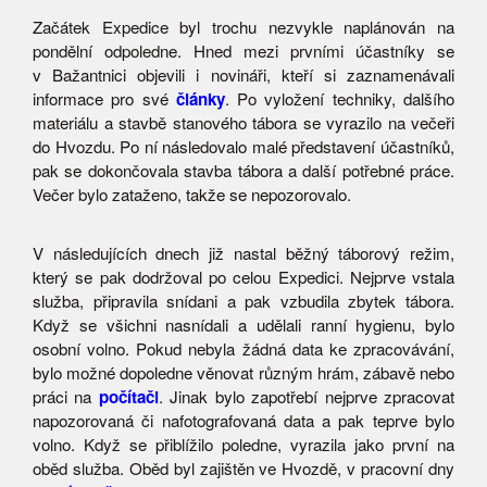
Začátek Expedice byl trochu nezvykle naplánován na
pondělní odpoledne. Hned mezi prvními účastníky se
v Bažantnici objevili i novináři, kteří si zaznamenávali
informace pro své
články
. Po vyložení techniky, dalšího
materiálu a stavbě stanového tábora se vyrazilo na večeři
do Hvozdu. Po ní následovalo malé představení účastníků,
pak se dokončovala stavba tábora a další potřebné práce.
Večer bylo zataženo, takže se nepozorovalo.
V následujících dnech již nastal běžný táborový režim,
který se pak dodržoval po celou Expedici. Nejprve vstala
služba, připravila snídani a pak vzbudila zbytek tábora.
Když se všichni nasnídali a udělali ranní hygienu, bylo
osobní volno. Pokud nebyla žádná data ke zpracovávání,
bylo možné dopoledne věnovat různým hrám, zábavě nebo
práci na
počítači
. Jinak bylo zapotřebí nejprve zpracovat
napozorovaná či nafotografovaná data a pak teprve bylo
volno. Když se přiblížilo poledne, vyrazila jako první na
oběd služba. Oběd byl zajištěn ve Hvozdě, v pracovní dny