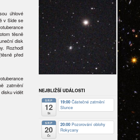
sou úhlové
ě v Side se
rotuberance
potom těsně
uneční disk
y. Rozhodl
(těsně před
rotuberance
ině zatmění
NEJBLIŽŠÍ UDÁLOSTI
disku vidět
SRP
19:00
Částečné zatmění
12
Slunce
St
SRP
20:00
Pozorování oblohy
20
Rokycany
Čt