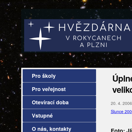
Pro školy
Úpln
velik
Pro veřejnost
Otevírací doba
20. 4. 2006
Slunce 200
Vstupné
O nás, kontakty
Foto: Ji