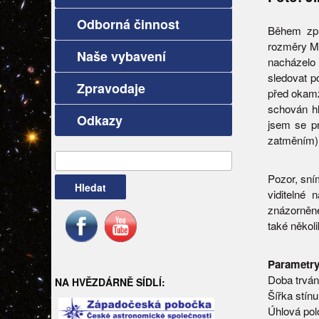
Odborná činnost
Během zpr
rozměry Mě
Naše vybavení
nacházelo 
sledovat p
Zpravodaje
před okamž
schován h
Odkazy
jsem se p
zatměním) 
Vyhledávání
Pozor, sní
viditelné
znázorněné
také někol
Parametry
Doba trvání
NA HVĚZDÁRNĚ SÍDLÍ:
Šířka stín
Úhlová pol