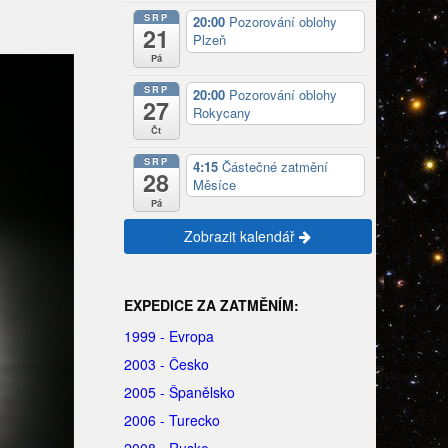
SRP
20:00
Pozorování oblohy
21
Plzeň
Pá
SRP
20:00
Pozorování oblohy
27
Rokycany
Čt
SRP
4:15
Částečné zatmění
28
Měsíce
Pá
Zobrazit kalendář
EXPEDICE ZA ZATMĚNÍM:
1999 - Evropa
2003 - Česko
2005 - Španělsko
2006 - Turecko
2008 - Rusko