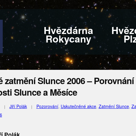
Hvězdárna
Hvěz
Rokycany
Pl
é zatmění Slunce 2006 – Porovnání
osti Slunce a Měsíce
Jiří Polák
Pozorování
,
Uskutečněné akce
,
Zatmění Slunce
,
Za
6
ří Polák