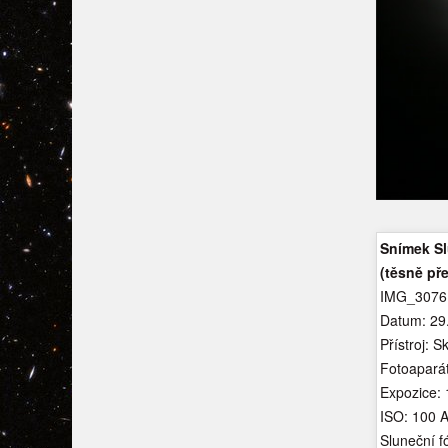
Snímek S
(těsně př
IMG_3076.
Datum: 29
Přístroj: 
Fotoapará
Expozice: 
ISO: 100 
Sluneční 