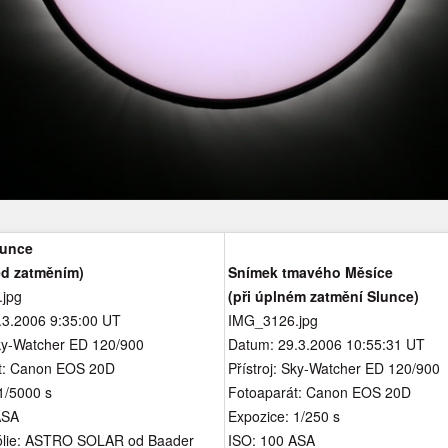
lunce
ed zatměním)
Snímek tmavého Měsíce
jpg
(při úplném zatmění Slunce)
.3.2006 9:35:00 UT
IMG_3126.jpg
Sky-Watcher ED 120/900
Datum: 29.3.2006 10:55:31 UT
t: Canon EOS 20D
Přístroj: Sky-Watcher ED 120/900
1/5000 s
Fotoaparát: Canon EOS 20D
ASA
Expozice: 1/250 s
fólie: ASTRO SOLAR od
Baader
ISO: 100 ASA