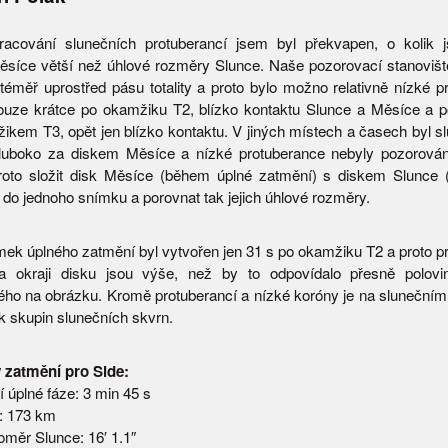
acování slunečních protuberancí jsem byl překvapen, o kolik j
síce větší než úhlové rozměry Slunce. Naše pozorovací stanovišt
téměř uprostřed pásu totality a proto bylo možno relativně nízké p
ouze krátce po okamžiku T2, blízko kontaktu Slunce a Měsíce a 
ikem T3, opět jen blízko kontaktu. V jiných místech a časech byl sl
luboko za diskem Měsíce a nízké protuberance nebyly pozorován
roto složit disk Měsíce (během úplné zatmění) s diskem Slunce 
do jednoho snímku a porovnat tak jejich úhlové rozměry.
mek úplného zatmění byl vytvořen jen 31 s po okamžiku T2 a proto p
 na okraji disku jsou výše, než by to odpovídalo přesně polov
ho na obrázku. Kromě protuberancí a nízké koróny je na slunečním 
ik skupin slunečních skvrn.
 zatmění pro Side:
 úplné fáze: 3 min 45 s
u: 173 km
oměr Slunce: 16′ 1.1″