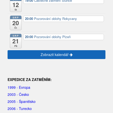
19:00
Částečné zatmění Slunce
12
St
SRP
20:00
Pozorování oblohy Rokycany
20
Čt
SRP
20:00
Pozorování oblohy Plzeň
21
Pá
Zobrazit kalendář
EXPEDICE ZA ZATMĚNÍM:
1999 - Evropa
2003 - Česko
2005 - Španělsko
2006 - Turecko