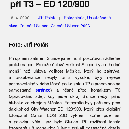
při T3 – ED 120/900
18. 4. 2006
Jiří Polák
Fotogalerie
,
Uskutečněné
akce
,
Zatmění Slunce
,
Zatmění Slunce 2006
Foto: Jiří Polák
Při úplném zatmění Slunce jsme mohli pozorovat nádherné
protuberance. Protože úhlová velikost Slunce byla o hodně
menší než úhlová velikost Měsíce, který ho zakrýval
a protuberance nebyly příliš vysoké, byly nejlépe
pozorovatelné v době těsně po kontaktu T2 (zpracováno na
samostatné
stránce
) a těsně před kontaktem T3
(zpracováno zde), kdy ještě okraj Slunce nebyl příliš
hluboko za okrajem Měsíce. Fotografie byly pořízeny přes
dalekohled Sky-Watcher ED 120/900, který přes digitální
fotoaparát Canon EOS 20D vykreslil zorné pole asi
o polovinu větší než bylo Slunce. Při rozlišení tohoto
fotoaparátu 8 mega-pixelů jsme získali dostatečné detaily