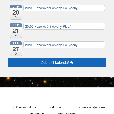
SRP
20:00
Pozorování oblohy Rokycany
20
Čt
SRP
20:00
Pozorování oblohy Plzeň
21
Pá
SRP
20:00
Pozorování oblohy Rokycany
27
Čt
Zobrazit kalendář
|
Otevírací doba
|
Vstupné
|
Povinně zveřejňované
informace
|
Mapa stránek
|