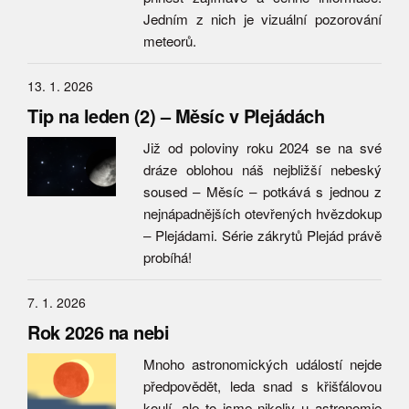
Jedním z nich je vizuální pozorování
meteorů.
13. 1. 2026
Tip na leden (2) – Měsíc v Plejádách
Již od poloviny roku 2024 se na své
dráze oblohou náš nejbližší nebeský
soused – Měsíc – potkává s jednou z
nejnápadnějších otevřených hvězdokup
– Plejádami. Série zákrytů Plejád právě
probíhá!
7. 1. 2026
Rok 2026 na nebi
Mnoho astronomických událostí nejde
předpovědět, leda snad s křišťálovou
koulí, ale to jsme nikoliv u astronomie