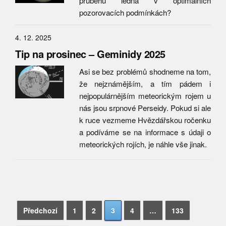
průběhu ledna v optimálních
pozorovacích podmínkách?
4. 12. 2025
Tip na prosinec – Geminidy 2025
Asi se bez problémů shodneme na tom,
že nejznámějším, a tím pádem i
nejpopulárnějším meteorickým rojem u
nás jsou srpnové Perseidy. Pokud si ale
k ruce vezmeme Hvězdářskou ročenku
a podíváme se na informace s údaji o
meteorických rojích, je náhle vše jinak.
Navigace
Vyhledávání
Předchozí
1
2
3
4
…
133