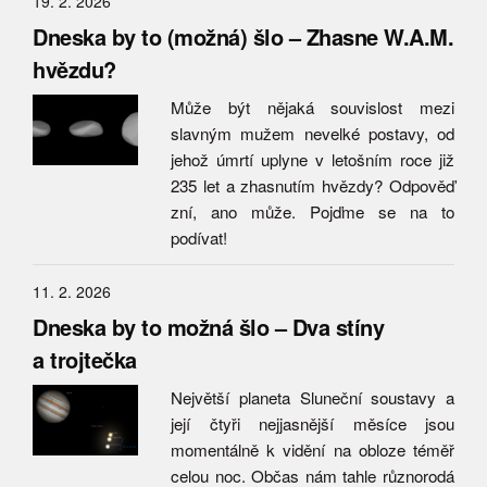
19. 2. 2026
Dneska by to (možná) šlo – Zhasne W.A.M.
hvězdu?
Může být nějaká souvislost mezi
slavným mužem nevelké postavy, od
jehož úmrtí uplyne v letošním roce již
235 let a zhasnutím hvězdy? Odpověď
zní, ano může. Pojďme se na to
podívat!
11. 2. 2026
Dneska by to možná šlo – Dva stíny
a trojtečka
Největší planeta Sluneční soustavy a
její čtyři nejjasnější měsíce jsou
momentálně k vidění na obloze téměř
celou noc. Občas nám tahle různorodá