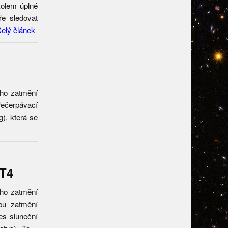
kolem úplné
ře sledovat
elý článek
ého zatmění
řečerpávací
), která se
-T4
ého zatmění
bu zatmění
řes sluneční