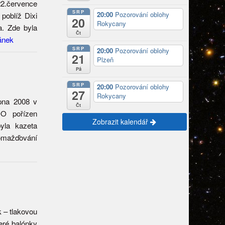
2.července
SRP
20:00
Pozorování oblohy
poblíž Dixi
20
Rokycany
a. Zde byla
Čt
ánek
SRP
20:00
Pozorování oblohy
21
Plzeň
Pá
SRP
20:00
Pozorování oblohy
27
Rokycany
pna 2008 v
Čt
OO pořízen
Zobrazit kalendář
yla kazeta
omažďování
k – tlakovou
eré balónky