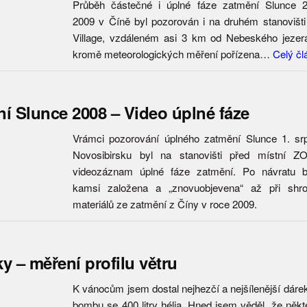
Průběh částečné i úplné fáze zatmění Slunce 2
2009 v Číně byl pozorován i na druhém stanovišti 
Village, vzdáleném asi 3 km od Nebeského jezer
kromě meteorologických měření pořízena…
Celý čl
í Slunce 2008 – Video úplné fáze
Vrámci pozorování úplného zatmění Slunce 1. sr
Novosibirsku byl na stanovišti před místní Z
videozáznam úplné fáze zatmění. Po návratu b
kamsi založena a „znovuobjevena“ až při shr
materiálů ze zatmění z Číny v roce 2009.
y – měření profilu větru
K vánocům jsem dostal nejhezčí a nejšílenější dáre
bombu se 400 litry hélia. Hned jsem věděl, že někt