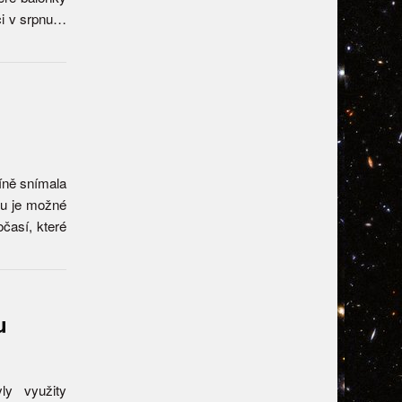
ici v srpnu…
íně snímala
eu je možné
očasí, které
u
y využity