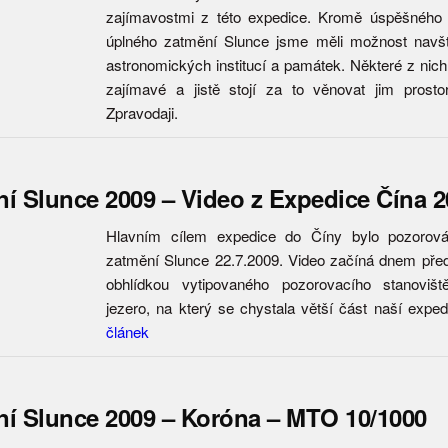
zajímavostmi z této expedice. Kromě úspěšného 
úplného zatmění Slunce jsme měli možnost navští
astronomických institucí a památek. Některé z nich
zajímavé a jistě stojí za to věnovat jim prost
Zpravodaji.
í Slunce 2009 – Video z Expedice Čína 2
Hlavním cílem expedice do Číny bylo pozorová
zatmění Slunce 22.7.2009. Video začíná dnem př
obhlídkou vytipovaného pozorovacího stanoviš
jezero, na který se chystala větší část naší exp
článek
í Slunce 2009 – Koróna – MTO 10/1000