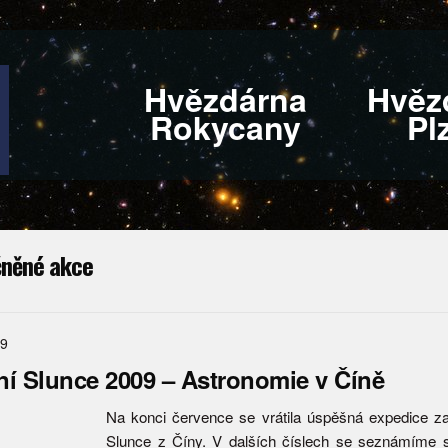
Hvězdárna
Hvěz
Rokycany
Pl
něné akce
09
í Slunce 2009 – Astronomie v Číně
Na konci července se vrátila úspěšná expedice 
Slunce z Číny. V dalších číslech se seznámíme 