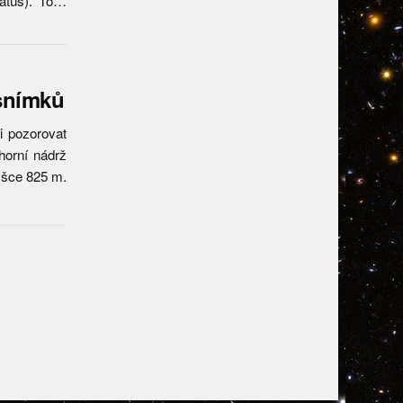
tratus). To…
 snímků
i pozorovat
horní nádrž
ýšce 825 m.