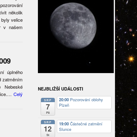
pozorování
vit několik
 byly velice
or v našem
009
ní úplného
ed zatměním
tě Nebeské
NEJBLIŽŠÍ UDÁLOSTI
edice.…
Celý
20:00
Pozorování oblohy
SRP
7
Plzeň
Pá
SRP
19:00
Částečné zatmění
12
Slunce
St