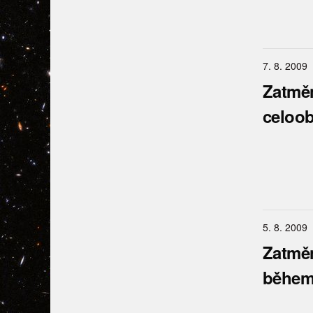
7. 8. 2009
Zatměn
celoo
5. 8. 2009
Zatměn
během