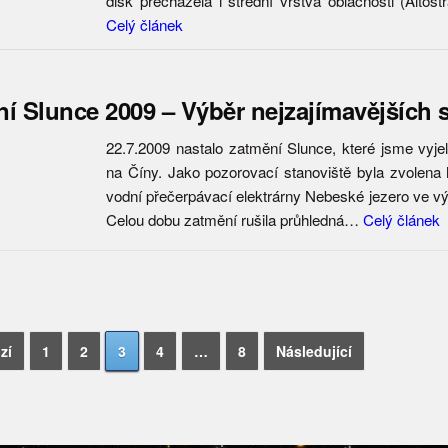
disk přecházela i střední vrstva oblačnosti (Altos
Celý článek
í Slunce 2009 – Výběr nejzajímavějších
22.7.2009 nastalo zatmění Slunce, které jsme vyjel
na Číny. Jako pozorovací stanoviště byla zvolena 
vodní přečerpávací elektrárny Nebeské jezero ve v
Celou dobu zatmění rušila průhledná…
Celý článek
gace
zí
1
2
3
4
…
8
Následující
pěvky