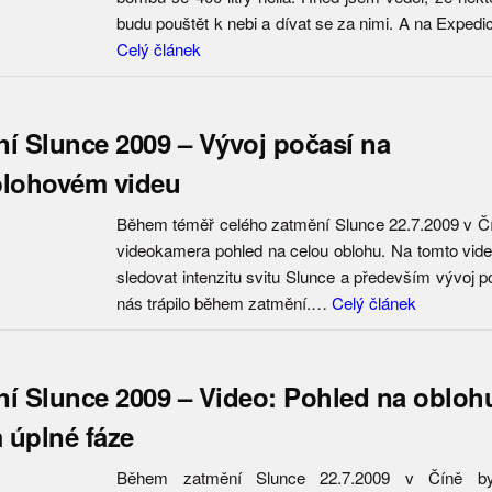
budu pouštět k nebi a dívat se za nimi. A na Exped
Celý článek
í Slunce 2009 – Vývoj počasí na
blohovém videu
Během téměř celého zatmění Slunce 22.7.2009 v Č
videokamera pohled na celou oblohu. Na tomto vid
sledovat intenzitu svitu Slunce a především vývoj p
nás trápilo během zatmění.…
Celý článek
í Slunce 2009 – Video: Pohled na obloh
 úplné fáze
Během zatmění Slunce 22.7.2009 v Číně byl