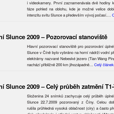
i videokamery. První zaznamenávala dvě hodiny 
fáze pohled na oblohu, kde je možné velice dob
intenzitu svitu Slunce a především vývoj počasí.…
C
í Slunce 2009 – Pozorovací stanoviště
Hlavní pozorovací stanoviště pro pozorování úpln
Slunce v Číně bylo vybráno na horní nádrži vodní p
elektrárny nazvané Nebeské jezero (Tian Wang Ping
nachází přibližně 200 km jihozápadně…
Celý článek
í Slunce 2009 – Celý průběh zatmění T1
Složenina 24 snímků zachycuje celý průběh úpln
Slunce 22.7.2009 pozorovaný z Číny. Celou do
rušila průhledná vysoká oblačnost (ciry) a často p