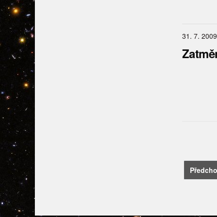
31. 7. 2009
Zatměn
Navi
Předcho
pro
přís