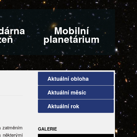
dárna
Mobilní
zeň
planetárium
Aktuální obloha
Aktuální měsíc
Aktuální rok
za zatměním
GALERIE
s některými