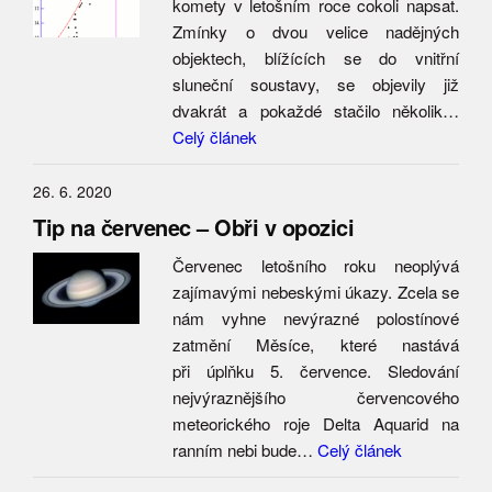
komety v letošním roce cokoli napsat.
Zmínky o dvou velice nadějných
objektech, blížících se do vnitřní
sluneční soustavy, se objevily již
dvakrát a pokaždé stačilo několik…
Celý článek
26. 6. 2020
Tip na červenec – Obři v opozici
Červenec letošního roku neoplývá
zajímavými nebeskými úkazy. Zcela se
nám vyhne nevýrazné polostínové
zatmění Měsíce, které nastává
při úplňku 5. července. Sledování
nejvýraznějšího červencového
meteorického roje Delta Aquarid na
ranním nebi bude…
Celý článek