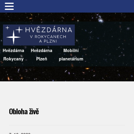
Hvězdárna
Hvězdárna
Mobilní
Rokycany
Plzeň
planetárium
Obloha živě