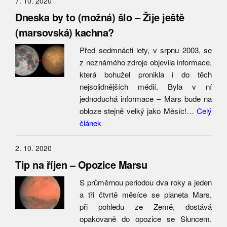
7. 10. 2020
Dneska by to (možná) šlo – Žije ještě
(marsovská) kachna?
Před sedmnácti lety, v srpnu 2003, se
z neznámého zdroje objevila informace,
která bohužel pronikla i do těch
nejsolidnějších médií. Byla v ní
jednoduchá informace – Mars bude na
obloze stejně velký jako Měsíc!…
Celý
článek
2. 10. 2020
Tip na říjen – Opozice Marsu
S průměrnou periodou dva roky a jeden
a tři čtvrtě měsíce se planeta Mars,
při pohledu ze Země, dostává
opakovaně do opozice se Sluncem.