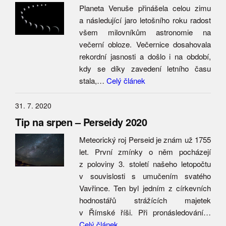
Planeta Venuše přinášela celou zimu
a následující jaro letošního roku radost
všem milovníkům astronomie na
večerní obloze. Večernice dosahovala
rekordní jasnosti a došlo i na období,
kdy se díky zavedení letního času
stala,…
Celý článek
31. 7. 2020
Tip na srpen – Perseidy 2020
Meteorický roj Perseid je znám už 1755
let. První zmínky o něm pocházejí
z poloviny 3. století našeho letopočtu
v souvislosti s umučením svatého
Vavřince. Ten byl jedním z církevních
hodnostářů strážících majetek
v Římské říši. Při pronásledování…
Celý článek