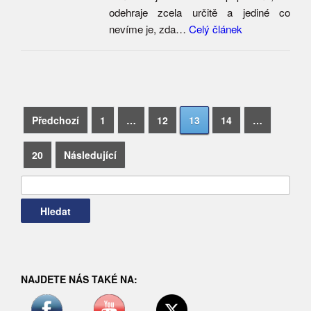
odehraje zcela určitě a jediné co
nevíme je, zda…
Celý článek
Navigace
Vyhledávání
Předchozí
1
…
12
13
14
…
pro
20
Následující
příspěvky
NAJDETE NÁS TAKÉ NA: