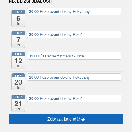
NEJBLIŽŠÍ UDÁLOSTI
20:00
Pozorování oblohy Rokycany
SRP
6
Čt
SRP
20:00
Pozorování oblohy Plzeň
7
Pá
SRP
19:00
Částečné zatmění Slunce
12
St
SRP
20:00
Pozorování oblohy Rokycany
20
Čt
SRP
20:00
Pozorování oblohy Plzeň
21
Pá
Zobrazit kalendář