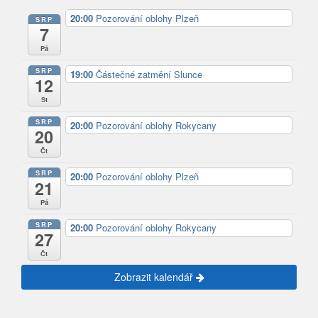
20:00
Pozorování oblohy Plzeň
SRP
7
Pá
SRP
19:00
Částečné zatmění Slunce
12
St
SRP
20:00
Pozorování oblohy Rokycany
20
Čt
SRP
20:00
Pozorování oblohy Plzeň
21
Pá
SRP
20:00
Pozorování oblohy Rokycany
27
Čt
Zobrazit kalendář