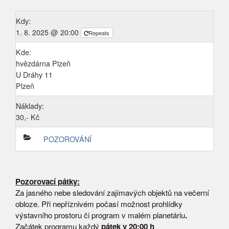
Kdy:
1. 8. 2025 @ 20:00
Repeats
Kde:
hvězdárna Plzeň
U Dráhy 11
Plzeň
Náklady:
30,- Kč
POZOROVÁNÍ
Pozorovací pátky:
Za jasného nebe sledování zajímavých objektů na večerní
obloze. Při nepříznivém počasí možnost prohlídky
výstavního prostoru či program v malém planetáriu
.
Začátek programu každý
pátek v 20:00 h