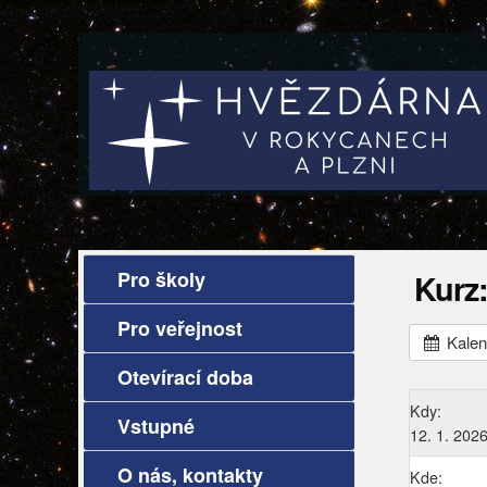
Pro školy
Kurz:
Pro veřejnost
Kalen
Otevírací doba
Kdy:
Vstupné
12. 1. 202
O nás, kontakty
Kde: