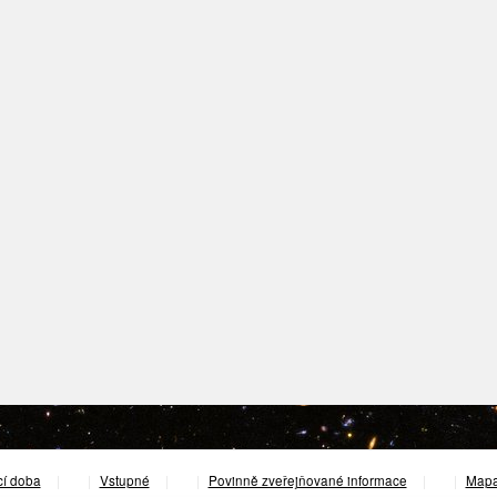
cí doba
|
Vstupné
|
Povinně zveřejňované informace
|
Mapa