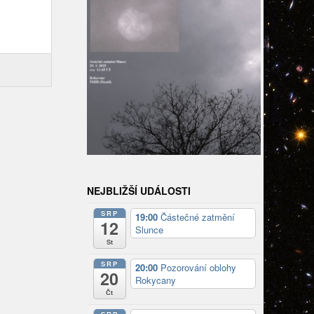
NEJBLIŽŠÍ UDÁLOSTI
SRP
19:00
Částečné zatmění
12
Slunce
St
SRP
20:00
Pozorování oblohy
20
Rokycany
Čt