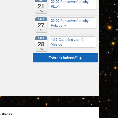
SRP
20:00
Pozorování oblohy
21
Plzeň
Pá
SRP
20:00
Pozorování oblohy
27
Rokycany
Čt
SRP
4:15
Částečné zatmění
28
Měsíce
Pá
Zobrazit kalendář
 stránek
|