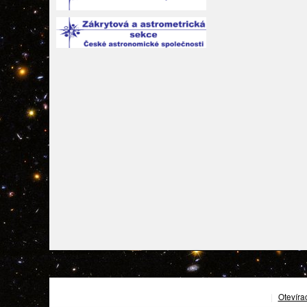
|
Otevíra