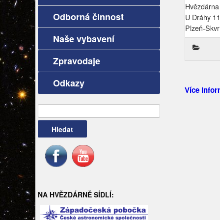
Hvězdárna 
Odborná činnost
U Dráhy 1
Plzeň-Skv
Naše vybavení
Zpravodaje
Odkazy
Více infor
Vyhledávání
NA HVĚZDÁRNĚ SÍDLÍ: