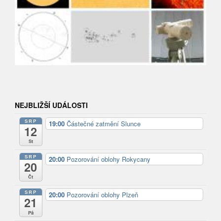
NEJBLIŽŠÍ UDÁLOSTI
SRP
19:00
Částečné zatmění Slunce
12
St
SRP
20:00
Pozorování oblohy Rokycany
20
Čt
SRP
20:00
Pozorování oblohy Plzeň
21
Pá