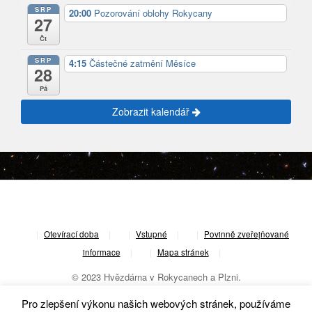
SRP
20:00
Pozorování oblohy Rokycany
27
Čt
SRP
4:15
Částečné zatmění Měsíce
28
Pá
Zobrazit kalendář
|
Otevírací doba
|
Vstupné
|
Povinně zveřejňované
informace
|
Mapa stránek
|
© 2023 Hvězdárna v Rokycanech a Plzni.
Pro zlepšení výkonu našich webových stránek, používáme