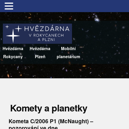
Hvězdárna
Hvězdárna
Mobilní
Rokycany
Plzeň
planetárium
Komety a planetky
Kometa C/2006 P1 (McNaught) –
pozorování ve dne