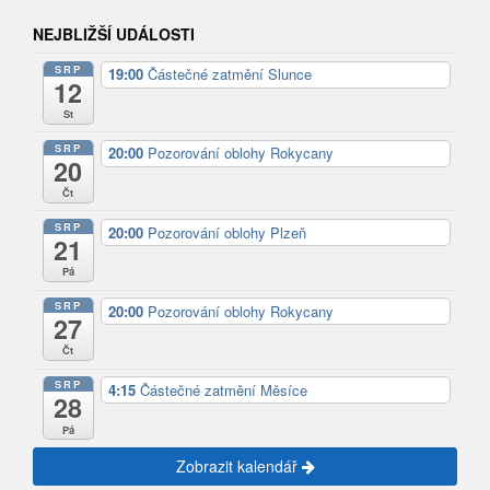
NEJBLIŽŠÍ UDÁLOSTI
SRP
19:00
Částečné zatmění Slunce
12
St
SRP
20:00
Pozorování oblohy Rokycany
20
Čt
SRP
20:00
Pozorování oblohy Plzeň
21
Pá
SRP
20:00
Pozorování oblohy Rokycany
27
Čt
SRP
4:15
Částečné zatmění Měsíce
28
Pá
Zobrazit kalendář