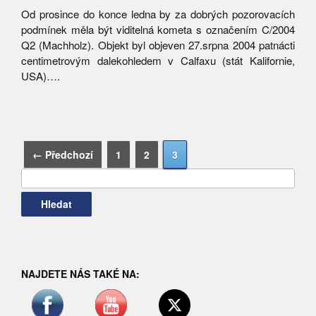
Od prosince do konce ledna by za dobrých pozorovacích
podmínek měla být viditelná kometa s označením C/2004
Q2 (Machholz). Objekt byl objeven 27.srpna 2004 patnácti
centimetrovým dalekohledem v Calfaxu (stát Kalifornie,
USA)….
Vyhledávání
← Předchozí
1
2
3
NAJDETE NÁS TAKÉ NA: