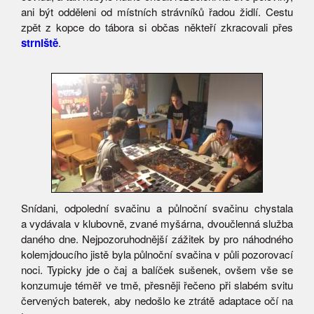
ani být odděleni od místních strávníků řadou židlí. Cestu
zpět z kopce do tábora si občas někteří zkracovali přes
strniště
.
Snídani, odpolední svačinu a půlnoční svačinu chystala
a vydávala v klubovně, zvané myšárna, dvoučlenná služba
daného dne. Nejpozoruhodnější zážitek by pro náhodného
kolemjdoucího jistě byla půlnoční svačina v půli pozorovací
noci. Typicky jde o čaj a balíček sušenek, ovšem vše se
konzumuje téměř ve tmě, přesněji řečeno při slabém svitu
červených baterek, aby nedošlo ke ztrátě adaptace očí na