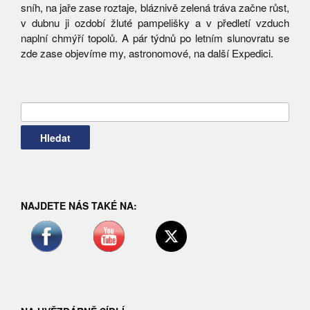
sníh, na jaře zase roztaje, bláznivě zelená tráva začne růst,
v dubnu ji ozdobí žluté pampelišky a v předletí vzduch
naplní chmýří topolů. A pár týdnů po letním slunovratu se
zde zase objevíme my, astronomové, na další Expedici.
Vyhledávání
NAJDETE NÁS TAKÉ NA: