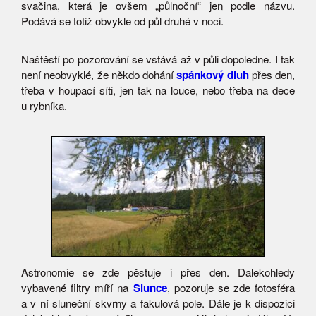
svačina, která je ovšem „půlnoční“ jen podle názvu.
Podává se totiž obvykle od půl druhé v noci.
Naštěstí po pozorování se vstává až v půli dopoledne. I tak
není neobvyklé, že někdo dohání
spánkový dluh
přes den,
třeba v houpací síti, jen tak na louce, nebo třeba na dece
u rybníka.
Astronomie se zde pěstuje i přes den. Dalekohledy
vybavené filtry míří na
Slunce
, pozoruje se zde fotosféra
a v ní sluneční skvrny a fakulová pole. Dále je k dispozici