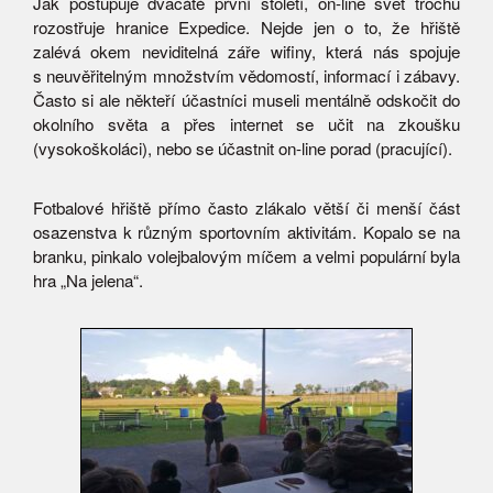
Jak postupuje dvacáté první století, on-line svět trochu
rozostřuje hranice Expedice. Nejde jen o to, že hřiště
zalévá okem neviditelná záře wifiny, která nás spojuje
s neuvěřitelným množstvím vědomostí, informací i zábavy.
Často si ale někteří účastníci museli mentálně odskočit do
okolního světa a přes internet se učit na zkoušku
(vysokoškoláci), nebo se účastnit on-line porad (pracující).
Fotbalové hřiště přímo často zlákalo větší či menší část
osazenstva k různým sportovním aktivitám. Kopalo se na
branku, pinkalo volejbalovým míčem a velmi populární byla
hra „Na jelena“.