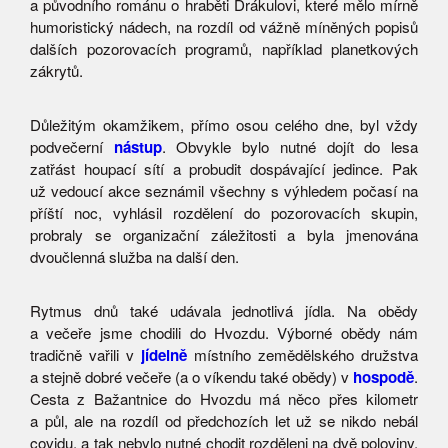
a původního románu o hraběti Drákulovi, které mělo mírně
humoristický nádech, na rozdíl od vážně míněných popisů
dalších pozorovacích programů, například planetkových
zákrytů.
Důležitým okamžikem, přímo osou celého dne, byl vždy
podvečerní
nástup
. Obvykle bylo nutné dojít do lesa
zatřást houpací sítí a probudit dospávající jedince. Pak
už vedoucí akce seznámil všechny s výhledem počasí na
příští noc, vyhlásil rozdělení do pozorovacích skupin,
probraly se organizační záležitosti a byla jmenována
dvoučlenná služba na další den.
Rytmus dnů také udávala jednotlivá jídla. Na obědy
a večeře jsme chodili do Hvozdu. Výborné obědy nám
tradičně vařili v
jídelně
místního zemědělského družstva
a stejně dobré večeře (a o víkendu také obědy) v
hospodě
.
Cesta z Bažantnice do Hvozdu má něco přes kilometr
a půl, ale na rozdíl od předchozích let už se nikdo nebál
covidu, a tak nebylo nutné chodit rozděleni na dvě poloviny,