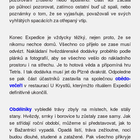
po půlnoci pozorovat, zatímco ostatní buď už spali, nebo
poznámky o tom, že se vyjasňuje, považovali ve svých
vyhřátých spacácích za otřepaný vtip.
Konec Expedice je vždycky těžký, nejen proto, že se
nikomu nechce domů. Všechno co přijelo se zase musí
odvézt. Nakládaní hvězdárenské dodávky proběhlo podle
plánků a fotografií, aby se všechno vešlo do nákladního
prostoru i na střechu. Je to hotová věda a připomíná hru
Tetris. I tak dodávka musí jet do Plzně dvakrát. Odpoledne
se pak část účastníků zastavila na společnou
obědo-
večeři
v restauraci U Krystlů, kterýmžto rituálem Expedici
definitivně ukončili.
Obdélníky
vybledlé trávy zbyly na místech, kde stály
stany. Hvězdy, srnky i borovice tu zůstaly zase samy. Jak
se střídají roční období, můžeme si představovat, jak to
v Bažantnici vypadá. Opadá listí, tráva zežloutne, noci
budou dlouhé, studené a zatažené. Pak všechno přikryje