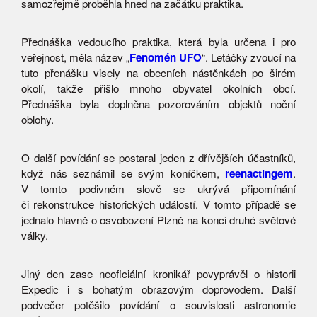
samozřejmě proběhla hned na začátku praktika.
Přednáška vedoucího praktika, která byla určena i pro
veřejnost, měla název „
Fenomén UFO
“. Letáčky zvoucí na
tuto přenášku visely na obecních nástěnkách po širém
okolí, takže přišlo mnoho obyvatel okolních obcí.
Přednáška byla doplněna pozorováním objektů noční
oblohy.
O další povídání se postaral jeden z dřívějších účastníků,
když nás seznámil se svým koníčkem,
reenactingem
.
V tomto podivném slově se ukrývá připomínání
či rekonstrukce historických událostí. V tomto případě se
jednalo hlavně o osvobození Plzně na konci druhé světové
války.
Jiný den zase neoficiální kronikář povyprávěl o historii
Expedic i s bohatým obrazovým doprovodem. Další
podvečer potěšilo povídání o souvislosti astronomie