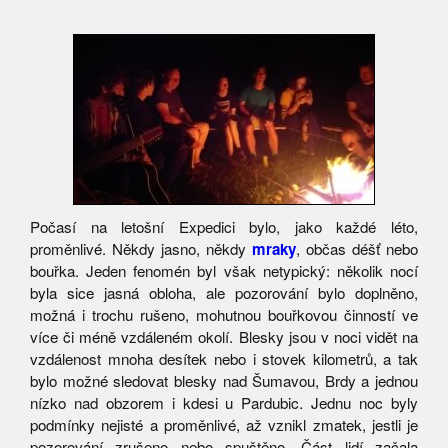
Počasí na letošní Expedici bylo, jako každé léto,
proměnlivé. Někdy jasno, někdy
mraky
, občas déšť nebo
bouřka. Jeden fenomén byl však netypický: několik nocí
byla sice jasná obloha, ale pozorování bylo doplněno,
možná i trochu rušeno, mohutnou bouřkovou činností ve
více či méně vzdáleném okolí. Blesky jsou v noci vidět na
vzdálenost mnoha desítek nebo i stovek kilometrů, a tak
bylo možné sledovat blesky nad Šumavou, Brdy a jednou
nízko nad obzorem i kdesi u Pardubic. Jednu noc byly
podmínky nejisté a proměnlivé, až vznikl zmatek, jestli je
pozorování zrušeno nebo spuštěno. Část lidí začala