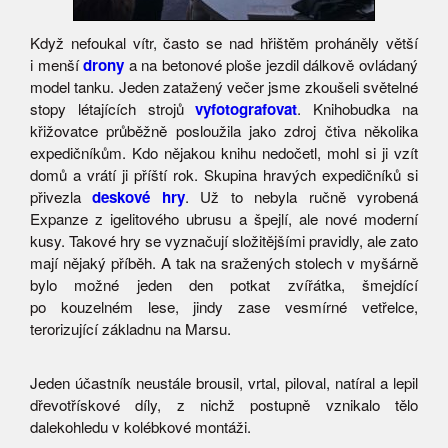
Když nefoukal vítr, často se nad hřištěm proháněly větší
i menší
drony
a na betonové ploše jezdil dálkově ovládaný
model tanku. Jeden zatažený večer jsme zkoušeli světelné
stopy létajících strojů
vyfotografovat
. Knihobudka na
křižovatce průběžně posloužila jako zdroj čtiva několika
expedičníkům. Kdo nějakou knihu nedočetl, mohl si ji vzít
domů a vrátí ji příští rok. Skupina hravých expedičníků si
přivezla
deskové hry
. Už to nebyla ručně vyrobená
Expanze z igelitového ubrusu a špejlí, ale nové moderní
kusy. Takové hry se vyznačují složitějšími pravidly, ale zato
mají nějaký příběh. A tak na sražených stolech v myšárně
bylo možné jeden den potkat zvířátka, šmejdící
po kouzelném lese, jindy zase vesmírné vetřelce,
terorizující základnu na Marsu.
Jeden účastník neustále brousil, vrtal, piloval, natíral a lepil
dřevotřískové díly, z nichž postupně vznikalo tělo
dalekohledu v kolébkové montáži.