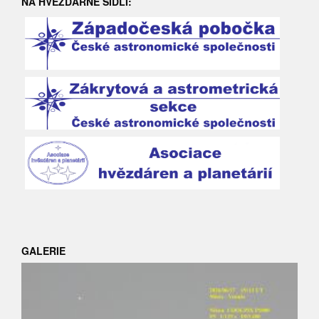
NA HVĚZDÁRNĚ SÍDLÍ:
GALERIE