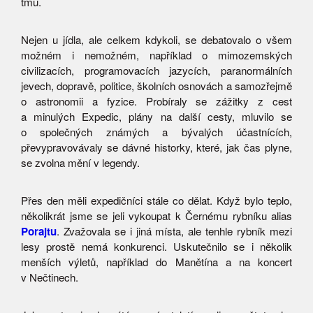
tmu.
Nejen u jídla, ale celkem kdykoli, se debatovalo o všem
možném i nemožném, například o mimozemských
civilizacích, programovacích jazycích, paranormálních
jevech, dopravě, politice, školních osnovách a samozřejmě
o astronomii a fyzice. Probíraly se zážitky z cest
a minulých Expedic, plány na další cesty, mluvilo se
o společných známých a bývalých účastnících,
převypravovávaly se dávné historky, které, jak čas plyne,
se zvolna mění v legendy.
Přes den měli expedičníci stále co dělat. Když bylo teplo,
několikrát jsme se jeli vykoupat k Černému rybníku alias
Porajtu
. Zvažovala se i jiná místa, ale tenhle rybník mezi
lesy prostě nemá konkurenci. Uskutečnilo se i několik
menších výletů, například do Manětína a na koncert
v Nečtinech.