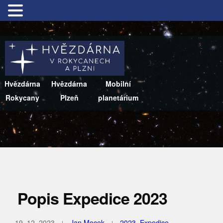
Hvězdárna
Hvězdárna
Mobilní
Rokycany
Plzeň
planetárium
Popis Expedice 2023
19. 12. 2023
Jan Mocek
2023
,
Expedice