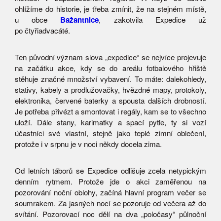
ohlížíme do historie, je třeba zmínit, že na stejném místě,
u obce
Bažantnice
, zakotvila Expedice už
po čtyřiadvacáté.
Ten původní význam slova „expedice“ se nejvíce projevuje
na začátku akce, kdy se do areálu fotbalového hřiště
stěhuje značné množství vybavení. To máte: dalekohledy,
stativy, kabely a prodlužovačky, hvězdné mapy, protokoly,
elektronika, červené baterky a spousta dalších drobností.
Je potřeba přivézt a smontovat i regály, kam se to všechno
uloží. Dále stany, karimatky a spací pytle, ty si vozí
účastníci své vlastní, stejně jako teplé zimní oblečení,
protože i v srpnu je v noci někdy docela zima.
Od letních táborů se Expedice odlišuje zcela netypickým
denním rytmem. Protože jde o akci zaměřenou na
pozorování noční oblohy, začíná hlavní program večer se
soumrakem. Za jasných nocí se pozoruje od večera až do
svítání. Pozorovací noc dělí na dva „poločasy“ půlnoční