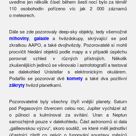
uveďme jen několik čísel: během šesti nocí bylo za téměř
110 osobohodin pořízeno víc jak 2 000 záznamů
o meteorech.
Dále se zde pozorovaly deep-sky objekty, tedy všemožné
mlhoviny
,
galaxie
a hvězdokupy, skrývající se pod
zkratkou AAPO, a také dvojhvězdy. Pozorovatelé si mohli
procvičit hledání objektů podle mapy a v případě úspěchu
porovnat vzhled v různých přístrojích. Několik
zkušenějších jedinců se věnovalo i astrofotografii a testoval
se dalekohled Unistellar s elektronickým okulárem.
Podařilo se pozorovat dvě
komety
a také dva pozitivní
zákryty
hvězd planetkami.
Pozorovatelné byly všechny čtyři vnější planety. Saturn
pod Pegasovým čtvercem celou noc, Jupiter vycházel až
o půlnoci a kulminoval za svítání. Uran a Neptun
samozřejmě pouze v dalekohledu. Část astronomů si dala
„galileovskou výzvu“, skoro soutěž, ve které měli jednotliví
účastníci zjistit co nejvíc o fungování soustavy měsíců