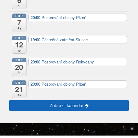
6
Čt
SRP
20:00
Pozorování oblohy Plzeň
7
Pá
SRP
19:00
Částečné zatmění Slunce
12
St
SRP
20:00
Pozorování oblohy Rokycany
20
Čt
SRP
20:00
Pozorování oblohy Plzeň
21
Pá
Zobrazit kalendář