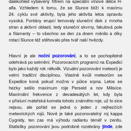
dalekohled vybavený filtrem na speciální vlnové délce H-
alfa. Vzhledem k tomu, že se Slunce blíží k maximu
24. cyklu své aktivity, byla jeho aktivita letos opravdu
vysoká. Fontány erupcí lemovaly sluneční disk z mnoha
stran a aktivní oblasti, tedy sluneční skvrny, fakulová pole
a filamenty – to všechno se den za dnem měnilo a díky
rotaci Slunce též stěhovalo přes tvář naší hvězdy.
Hlavní je ale
noční pozorování
, a to se pochopitelně
odehrává po setmění. Pozorovacích programů na Expedici
bylo jako každý rok několik. Vizuální pozorování meteorů je
velmi tradiční disciplínou. Vlastně kvůli meteorům se
Expedice koná pokud možno v půlce srpna. Letos se
hezky sešlo maximum roje Perseid a nov Měsíce.
Maximální frekvence z devadesátých let, kdy byla
v přísluní mateřská kometa tohoto známého roje, už to sice
nejsou, ale pořád se jedná o jeden z nejhezčích
meteorických rojů. Nově je také pozorovatelný roj kappa
Cygnidy, ten zas má výhodu radiantu téměř v zenitu.
Statistiky pozorování jsou podrobně rozebrány
jinde
, zde