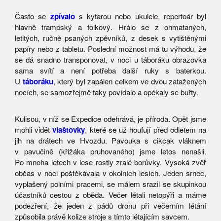
Často se
zpívalo
s kytarou nebo ukulele, repertoár byl
hlavně trampský a folkový. Hrálo se z ohmataných,
letitých, ručně psaných zpěvníků, z desek s vytištěnými
papíry nebo z tabletu. Poslední možnost má tu výhodu, že
se dá snadno transponovat, v noci u táboráku obrazovka
sama svítí a není potřeba další ruky s baterkou.
U
táboráku
, který byl zapálen celkem ve dvou zatažených
nocích, se samozřejmě taky povídalo a opékaly se buřty.
Kulisou, v níž se Expedice odehrává, je příroda. Opět jsme
mohli vidět
vlaštovky
, které se už houfují před odletem na
jih na drátech ve Hvozdu. Pavouka s cikcak vláknem
v pavučině (křižáka pruhovaného) jsme letos nenašli.
Po mnoha letech v lese rostly zralé borůvky. Vysoká zvěř
občas v noci poštěkávala v okolních lesích. Jeden srnec,
vyplašený polními pracemi, se málem srazil se skupinkou
účastníků cestou z oběda. Večer létali netopýři a máme
podezření, že jeden z pádů dronu při večerním létání
způsobila právě kolize stroje s tímto létajícím savcem.