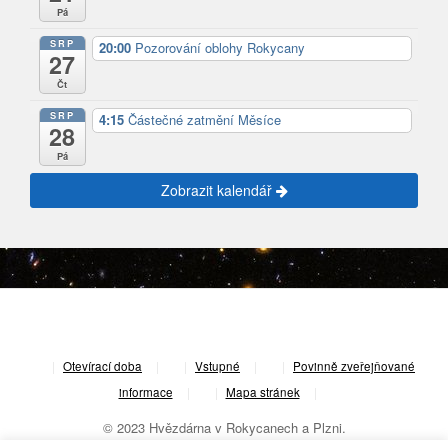
Pá
SRP
20:00
Pozorování oblohy Rokycany
27
Čt
SRP
4:15
Částečné zatmění Měsíce
28
Pá
Zobrazit kalendář
|
Otevírací doba
|
Vstupné
|
Povinně zveřejňované
informace
|
Mapa stránek
|
© 2023 Hvězdárna v Rokycanech a Plzni.