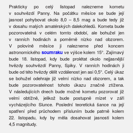
Prakticky po celý listopad nalezneme kometu
v souhvězdí Panny. Na počátku měsíce se bude její
jasnost pohybovat okolo 8,0 – 8,5 mag a bude tedy již
v dosahu malých amatérských dalekohledů. Kometa bude
pozorovatelná v celém tomto období, ale bohužel jen
v ranních hodinách a poměrně nízko nad obzorem.
V polovině měsíce ji nalezneme před koncem
astronomického
soumraku
ve výšce kolem 15°. Zajímavý
bude 18. listopad, kdy bude prolétat okolo nejjasnější
hvězdy souhvězdí Panny, Spiky. V ranních hodinách ji
bude od této hvězdy dělit vzdálenost jen asi 0,5°. Celý úkaz
se bohužel odehraje již velmi nízko nad obzorem, a tak
bude pozorovatelnost tohoto úkazu značně ztížena.
V následujících dnech bude možné kometu pozorovat již
velmi obtížně, jelikož bude postupně mizet v záři
vycházejícího Slunce. Poslední teoretická šance na její
spatření před průchodem přísluním bude patrně kolem
22. listopadu, kdy by měla dosahovat jasnosti kolem
4,5 magnitudy.