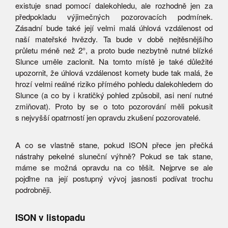
existuje snad pomocí dalekohledu, ale rozhodně jen za
předpokladu výjimečných pozorovacích podmínek.
Zásadní bude také její velmi malá úhlová vzdálenost od
naší mateřské hvězdy. Ta bude v době nejtěsnějšího
průletu méně než 2°, a proto bude nezbytně nutné blízké
Slunce uměle zaclonit. Na tomto místě je také důležité
upozornit, že úhlová vzdálenost komety bude tak malá, že
hrozí velmi reálné riziko přímého pohledu dalekohledem do
Slunce (a co by i kratičký pohled způsobil, asi není nutné
zmiňovat). Proto by se o toto pozorování měli pokusit
s nejvyšší opatrností jen opravdu zkušení pozorovatelé.
A co se vlastně stane, pokud ISON přece jen přečká
nástrahy pekelné sluneční výhně? Pokud se tak stane,
máme se možná opravdu na co těšit. Nejprve se ale
pojďme na její postupný vývoj jasnosti podívat trochu
podrobněji.
ISON v listopadu