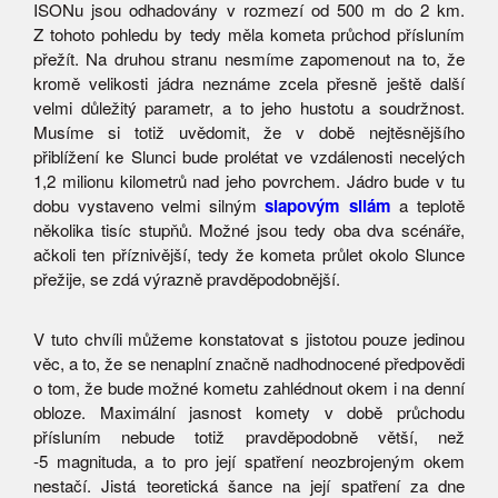
ISONu jsou odhadovány v rozmezí od 500 m do 2 km.
Z tohoto pohledu by tedy měla kometa průchod přísluním
přežít. Na druhou stranu nesmíme zapomenout na to, že
kromě velikosti jádra neznáme zcela přesně ještě další
velmi důležitý parametr, a to jeho hustotu a soudržnost.
Musíme si totiž uvědomit, že v době nejtěsnějšího
přiblížení ke Slunci bude prolétat ve vzdálenosti necelých
1,2 milionu kilometrů nad jeho povrchem. Jádro bude v tu
dobu vystaveno velmi silným
slapovým silám
a teplotě
několika tisíc stupňů. Možné jsou tedy oba dva scénáře,
ačkoli ten příznivější, tedy že kometa průlet okolo Slunce
přežije, se zdá výrazně pravděpodobnější.
V tuto chvíli můžeme konstatovat s jistotou pouze jedinou
věc, a to, že se nenaplní značně nadhodnocené předpovědi
o tom, že bude možné kometu zahlédnout okem i na denní
obloze. Maximální jasnost komety v době průchodu
přísluním nebude totiž pravděpodobně větší, než
-5 magnituda, a to pro její spatření neozbrojeným okem
nestačí. Jistá teoretická šance na její spatření za dne