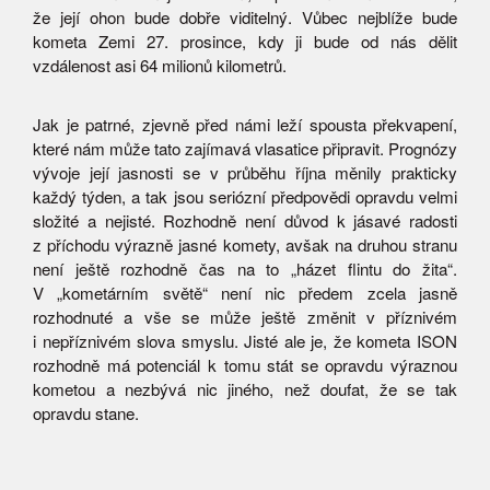
že její ohon bude dobře viditelný. Vůbec nejblíže bude
kometa Zemi 27. prosince, kdy ji bude od nás dělit
vzdálenost asi 64 milionů kilometrů.
Jak je patrné, zjevně před námi leží spousta překvapení,
které nám může tato zajímavá vlasatice připravit. Prognózy
vývoje její jasnosti se v průběhu října měnily prakticky
každý týden, a tak jsou seriózní předpovědi opravdu velmi
složité a nejisté. Rozhodně není důvod k jásavé radosti
z příchodu výrazně jasné komety, avšak na druhou stranu
není ještě rozhodně čas na to „házet flintu do žita“.
V „kometárním světě“ není nic předem zcela jasně
rozhodnuté a vše se může ještě změnit v příznivém
i nepříznivém slova smyslu. Jisté ale je, že kometa ISON
rozhodně má potenciál k tomu stát se opravdu výraznou
kometou a nezbývá nic jiného, než doufat, že se tak
opravdu stane.