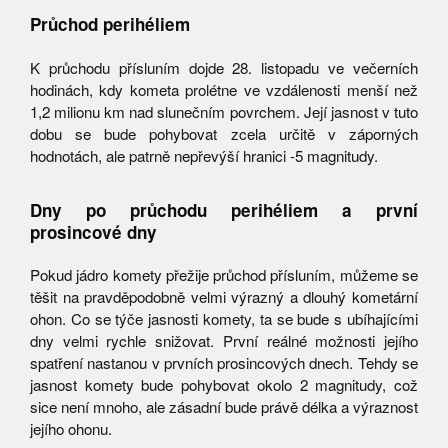
Průchod perihéliem
K průchodu přísluním dojde 28. listopadu ve večerních
hodinách, kdy kometa prolétne ve vzdálenosti menší než
1,2 milionu km nad slunečním povrchem. Její jasnost v tuto
dobu se bude pohybovat zcela určitě v záporných
hodnotách, ale patrně nepřevýší hranici -5 magnitudy.
Dny po průchodu perihéliem a první
prosincové dny
Pokud jádro komety přežije průchod přísluním, můžeme se
těšit na pravděpodobně velmi výrazný a dlouhý kometární
ohon. Co se týče jasnosti komety, ta se bude s ubíhajícími
dny velmi rychle snižovat. První reálné možnosti jejího
spatření nastanou v prvních prosincových dnech. Tehdy se
jasnost komety bude pohybovat okolo 2 magnitudy, což
sice není mnoho, ale zásadní bude právě délka a výraznost
jejího ohonu.