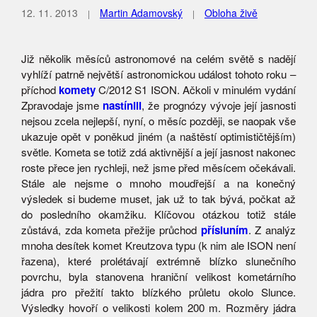
12. 11. 2013
Martin Adamovský
Obloha živě
Již několik měsíců astronomové na celém světě s nadějí
vyhlíží patrně největší astronomickou událost tohoto roku –
příchod
komety
C/2012 S1 ISON. Ačkoli v minulém vydání
Zpravodaje jsme
nastínili
, že prognózy vývoje její jasnosti
nejsou zcela nejlepší, nyní, o měsíc později, se naopak vše
ukazuje opět v poněkud jiném (a naštěstí optimističtějším)
světle.
Kometa se totiž zdá aktivnější a její jasnost nakonec
roste přece jen rychleji, než jsme před měsícem očekávali.
Stále ale nejsme o mnoho moudřejší a na konečný
výsledek si budeme muset, jak už to tak bývá, počkat až
do posledního okamžiku. Klíčovou otázkou totiž stále
zůstává, zda kometa přežije průchod
přísluním
. Z analýz
mnoha desítek komet Kreutzova typu (k nim ale ISON není
řazena), které prolétávají extrémně blízko slunečního
povrchu, byla stanovena hraniční velikost kometárního
jádra pro přežití takto blízkého průletu okolo Slunce.
Výsledky hovoří o velikosti kolem 200 m. Rozměry jádra