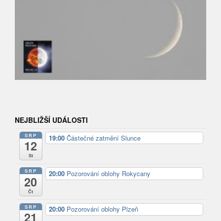
NEJBLIŽŠÍ UDÁLOSTI
SRP
19:00
Částečné zatmění Slunce
12
St
SRP
20:00
Pozorování oblohy Rokycany
20
Čt
SRP
20:00
Pozorování oblohy Plzeň
21