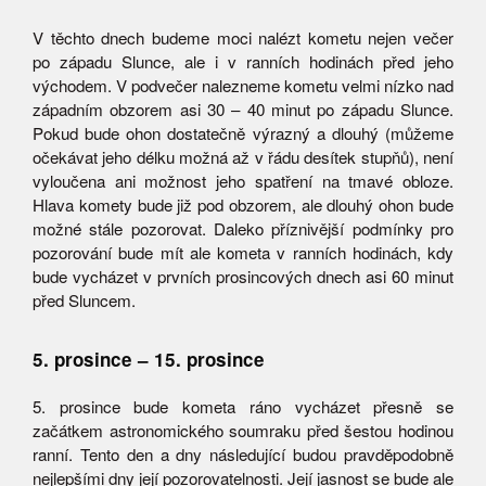
V těchto dnech budeme moci nalézt kometu nejen večer
po západu Slunce, ale i v ranních hodinách před jeho
východem. V podvečer nalezneme kometu velmi nízko nad
západním obzorem asi 30 – 40 minut po západu Slunce.
Pokud bude ohon dostatečně výrazný a dlouhý (můžeme
očekávat jeho délku možná až v řádu desítek stupňů), není
vyloučena ani možnost jeho spatření na tmavé obloze.
Hlava komety bude již pod obzorem, ale dlouhý ohon bude
možné stále pozorovat. Daleko příznivější podmínky pro
pozorování bude mít ale kometa v ranních hodinách, kdy
bude vycházet v prvních prosincových dnech asi 60 minut
před Sluncem.
5. prosince – 15. prosince
5. prosince bude kometa ráno vycházet přesně se
začátkem astronomického soumraku před šestou hodinou
ranní. Tento den a dny následující budou pravděpodobně
nejlepšími dny její pozorovatelnosti. Její jasnost se bude ale