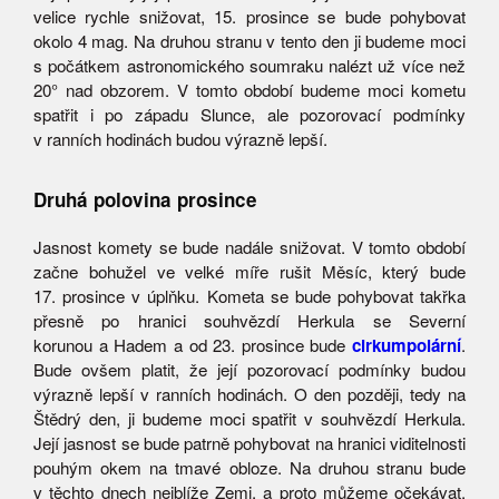
velice rychle snižovat, 15. prosince se bude pohybovat
okolo 4 mag. Na druhou stranu v tento den ji budeme moci
s počátkem astronomického soumraku nalézt už více než
20° nad obzorem. V tomto období budeme moci kometu
spatřit i po západu Slunce, ale pozorovací podmínky
v ranních hodinách budou výrazně lepší.
Druhá polovina prosince
Jasnost komety se bude nadále snižovat. V tomto období
začne bohužel ve velké míře rušit Měsíc, který bude
17. prosince v úplňku. Kometa se bude pohybovat takřka
přesně po hranici souhvězdí Herkula se Severní
korunou a Hadem a od 23. prosince bude
cirkumpolární
.
Bude ovšem platit, že její pozorovací podmínky budou
výrazně lepší v ranních hodinách. O den později, tedy na
Štědrý den, ji budeme moci spatřit v souhvězdí Herkula.
Její jasnost se bude patrně pohybovat na hranici viditelnosti
pouhým okem na tmavé obloze. Na druhou stranu bude
v těchto dnech nejblíže Zemi, a proto můžeme očekávat,